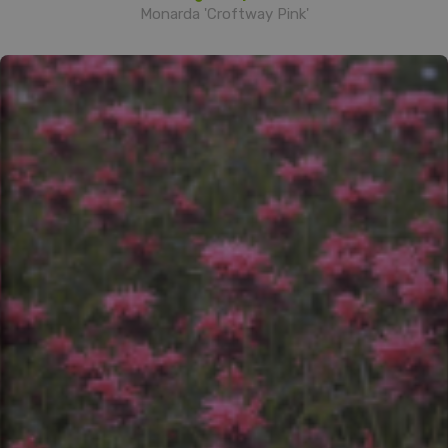
Monarda 'Croftway Pink'