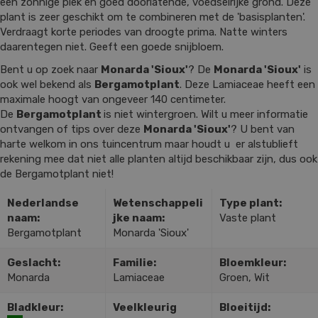
een zonnige plek en goed doorlatende, voedselrijke grond. Deze
plant is zeer geschikt om te combineren met de 'basisplanten'.
Verdraagt korte periodes van droogte prima. Natte winters
daarentegen niet. Geeft een goede snijbloem.
Bent u op zoek naar
Monarda 'Sioux'
? De
Monarda 'Sioux'
is
ook wel bekend als
Bergamotplant
. Deze Lamiaceae heeft een
maximale hoogt van ongeveer 140 centimeter.
De
Bergamotplant
is niet wintergroen. Wilt u meer informatie
ontvangen of tips over deze
Monarda 'Sioux'
? U bent van
harte welkom in ons tuincentrum maar houdt u er alstublieft
rekening mee dat niet alle planten altijd beschikbaar zijn, dus ook
de Bergamotplant niet!
Nederlandse
Wetenschappeli
Type plant:
naam:
jke naam:
Vaste plant
Bergamotplant
Monarda 'Sioux'
Geslacht:
Familie:
Bloemkleur:
Monarda
Lamiaceae
Groen, Wit
Bladkleur:
Veelkleurig
Bloeitijd: