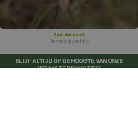
Paardenmunt
Monarda punctata
BLIJF ALTIJD OP DE HOOGTE VAN ONZE
NIEUWSTE PROMOTIES!
Inschrijven
FAMIFLORA MOESKROEN
FAMIFLORA DE PANNE
Tuincentrum
Kamerplanten
Tuinplanten
Tuindecoratie