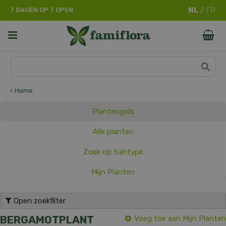
G
7 DAGEN OP 7 OPEN
a
n
a
a
r
c
o
n
Home
t
e
Plantengids
n
t
Alle planten
Zoek op tuintype
Mijn Planten
Open zoekfilter
BERGAMOTPLANT
Voeg toe aan Mijn Planten