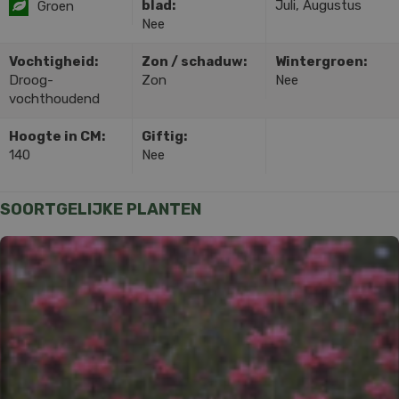
blad:
Juli, Augustus
Groen
Nee
Vochtigheid:
Zon / schaduw:
Wintergroen:
Droog-
Zon
Nee
vochthoudend
Hoogte in CM:
Giftig:
140
Nee
SOORTGELIJKE PLANTEN