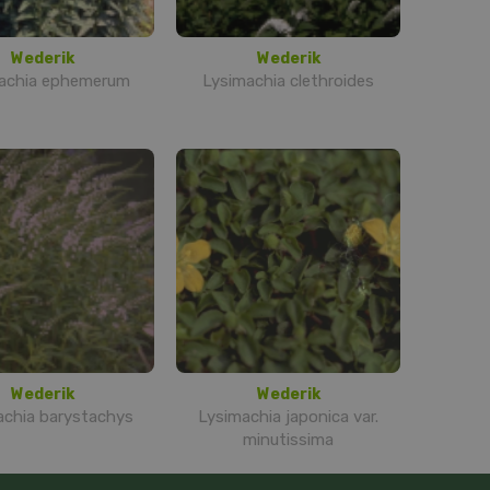
Wederik
Wederik
achia ephemerum
Lysimachia clethroides
Wederik
Wederik
achia barystachys
Lysimachia japonica var.
minutissima