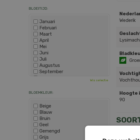
BLOEITIJD:
Nederla
Wederik
Januari
Februari
Geslach
Maart
Lysimach
April
Mei
Juni
Bladkleu
Juli
Groe
Augustus
September
Vochtig
Oktober
Vochthou
Wis selectie
November
December
BLOEMKLEUR:
Hoogte 
90
Beige
Blauw
Bruin
SOOR
Geel
Gemengd
Grijs