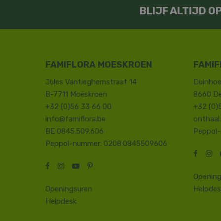
BLIJF ALTIJD 
FAMIFLORA MOESKROEN
FAMIF
Jules Vantieghemstraat 14
Duinhoe
B-7711 Moeskroen
8660 D
+32 (0)56 33 66 00
+32 (0)
info@famiflora.be
onthaal
BE 0845.509.606
Peppol
Peppol-nummer: 0208:0845509606
Opening
Openingsuren
Helpdes
Helpdesk