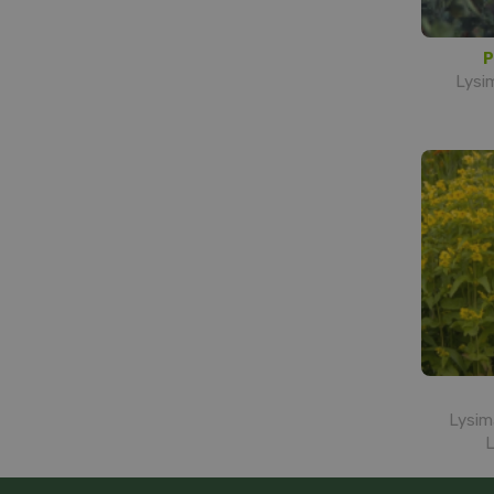
P
Lysi
Lysima
L