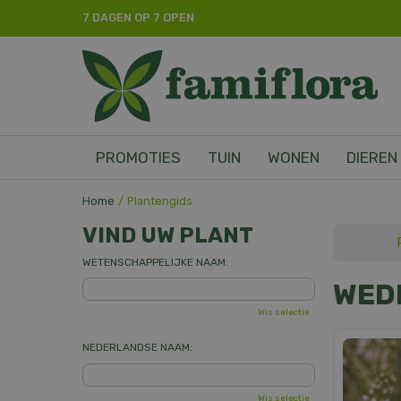
Ga
7 DAGEN OP 7 OPEN
naar
content
PROMOTIES
TUIN
WONEN
DIEREN
Home
Plantengids
VIND UW PLANT
WETENSCHAPPELIJKE NAAM:
WED
Wis selectie
NEDERLANDSE NAAM:
Wis selectie