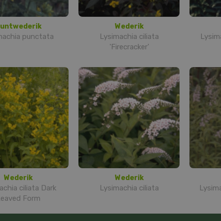
untwederik
Wederik
machia punctata
Lysimachia ciliata
Lysim
'Firecracker'
Wederik
Wederik
chia ciliata Dark
Lysimachia ciliata
Lysim
eaved Form