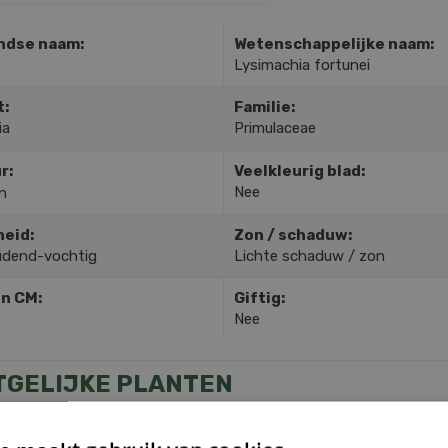
ndse naam:
Wetenschappelijke naam:
Lysimachia fortunei
t:
Familie:
ia
Primulaceae
r:
Veelkleurig blad:
Nee
n
heid:
Zon / schaduw:
dend-vochtig
Lichte schaduw / zon
in CM:
Giftig:
Nee
TGELIJKE PLANTEN