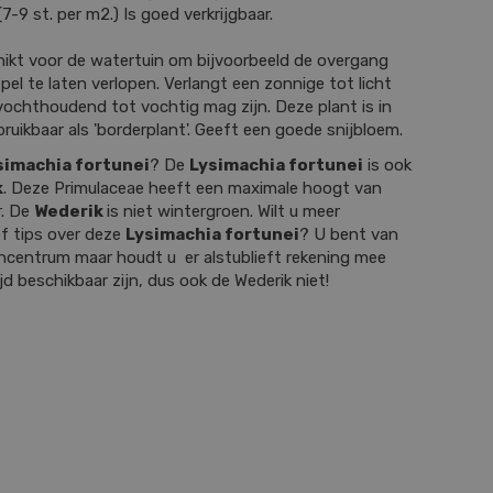
7-9 st. per m2.) Is goed verkrijgbaar.
hikt voor de watertuin om bijvoorbeeld de overgang
pel te laten verlopen. Verlangt een zonnige tot licht
ochthoudend tot vochtig mag zijn. Deze plant is in
ruikbaar als 'borderplant'. Geeft een goede snijbloem.
simachia fortunei
? De
Lysimachia fortunei
is ook
k
. Deze Primulaceae heeft een maximale hoogt van
r. De
Wederik
is niet wintergroen. Wilt u meer
f tips over deze
Lysimachia fortunei
? U bent van
incentrum maar houdt u er alstublieft rekening mee
ijd beschikbaar zijn, dus ook de Wederik niet!