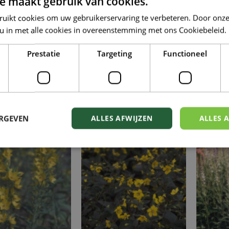
e maakt gebruik van cookies.
ruikt cookies om uw gebruikerservaring te verbeteren. Door onze
 u in met alle cookies in overeenstemming met ons Cookiebeleid.
Prestatie
Targeting
Functioneel
Boswederik
Grote wederik
P
machia nemorum
Lysimachia vulgaris
Lysim
ERGEVEN
ALLES AFWIJZEN
ALLES 