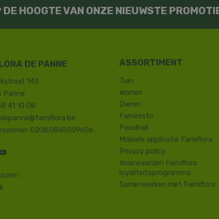
OP DE HOOGTE VAN ONZE NIEUWSTE PROMOTI
LORA DE PANNE
Tuin
kstraat 143
Wonen
e Panne
Dieren
58 41 10 08
Famiresto
.depanne@famiflora.be
Foodhall
-nummer: 0208:0845509606
Mobiele applicatie Famiflora
Privacy policy
Voorwaarden Famiflora
loyaliteitsprogramma
suren
Samenwerken met Famiflora
k