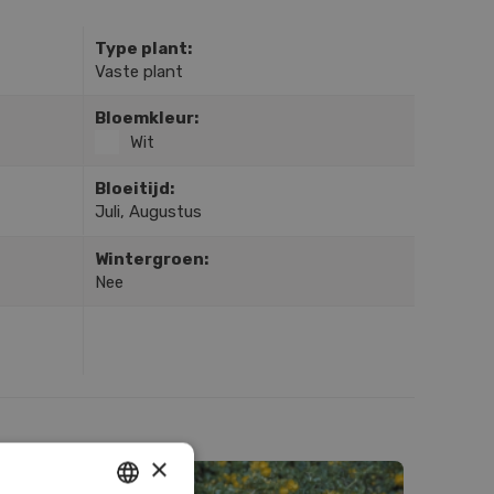
Type plant:
Vaste plant
Bloemkleur:
Wit
Bloeitijd:
Juli, Augustus
Wintergroen:
Nee
×