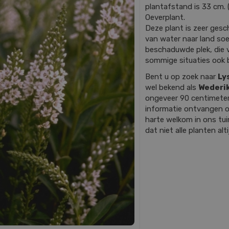
plantafstand is 33 cm. (
Oeverplant.
Deze plant is zeer gesc
van water naar land soe
beschaduwde plek, die v
sommige situaties ook b
Bent u op zoek naar
Ly
wel bekend als
Wederi
ongeveer 90 centimete
informatie ontvangen o
harte welkom in ons tu
dat niet alle planten alt