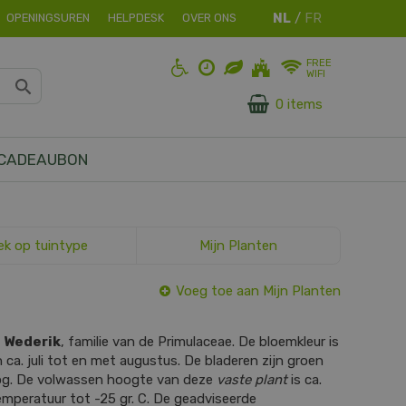
OPENINGSUREN
HELPDESK
OVER ONS
FREE
WIFI
0 items
CADEAUBON
ek op tuintype
Mijn Planten
Voeg toe aan Mijn Planten
s
Wederik
, familie van de Primulaceae. De bloemkleur is
an ca. juli tot en met augustus. De bladeren zijn groen
og. De volwassen hoogte van deze
vaste plant
is ca.
mperatuur tot -25 gr. C. De geadviseerde