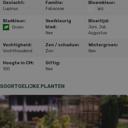
Geslacht:
Familie:
Bloemkleur:
Lupinus
Fabaceae
Wit
Bladkleur:
Veelkleurig
Bloeitijd:
blad:
Juni, Juli,
Groen
Nee
Augustus
Vochtigheid:
Zon / schaduw:
Wintergroen:
Vochthoudend
Zon
Nee
Hoogte in CM:
Giftig:
100
Nee
SOORTGELIJKE PLANTEN