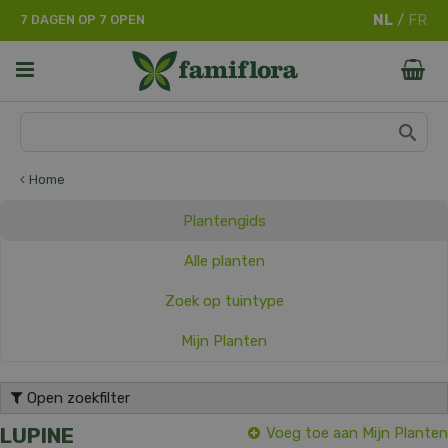
G
7 DAGEN OP 7 OPEN
a
n
a
a
r
c
o
n
Home
t
e
Plantengids
n
t
Alle planten
Zoek op tuintype
Mijn Planten
Open zoekfilter
LUPINE
Voeg toe aan Mijn Planten