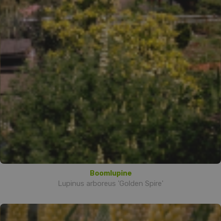
Boomlupine
Lupinus arboreus 'Golden Spire'