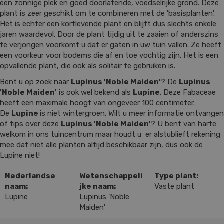
een zonnige plek en goed doorlatende, voedselrijke grond. Deze
plant is zeer geschikt om te combineren met de 'basisplanten'.
Het is echter een kortlevende plant en blijft dus slechts enkele
jaren waardevol. Door de plant tijdig uit te zaaien of anderszins
te verjongen voorkomt u dat er gaten in uw tuin vallen. Ze heeft
een voorkeur voor bodems die af en toe vochtig zijn. Het is een
opvallende plant, die ook als solitair te gebruiken is.
Bent u op zoek naar
Lupinus 'Noble Maiden'
? De
Lupinus
'Noble Maiden'
is ook wel bekend als
Lupine
. Deze Fabaceae
heeft een maximale hoogt van ongeveer 100 centimeter.
De
Lupine
is niet wintergroen. Wilt u meer informatie ontvangen
of tips over deze
Lupinus 'Noble Maiden'
? U bent van harte
welkom in ons tuincentrum maar houdt u er alstublieft rekening
mee dat niet alle planten altijd beschikbaar zijn, dus ook de
Lupine niet!
Nederlandse
Wetenschappeli
Type plant:
naam:
jke naam:
Vaste plant
Lupine
Lupinus 'Noble
Maiden'