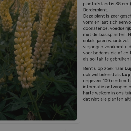
plantafstand is 38 cm. (
Borderplant.
Deze plant is zeer gesch
vorm en laat zich eenv
doorlatende, voedselrij
met de 'basisplanten'. H
enkele jaren waardevol. 
verjongen voorkomt u da
voor bodems die af en t
als solitair te gebruiken i
Bent u op zoek naar
Lu
ook wel bekend als
Lup
ongeveer 100 centimete
informatie ontvangen o
harte welkom in ons tu
dat niet alle planten alt