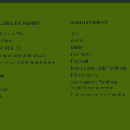
LORA DE PANNE
Tuin
kstraat 143
Wonen
e Panne
Dieren
58 41 10 08
Famiresto
.depanne@famiflora.be
Foodhall
-nummer: 0208:0845509606
Mobiele applicatie Famiflora
Privacy policy
Voorwaarden Famiflora
loyaliteitsprogramma
suren
Samenwerken met Famiflora
k