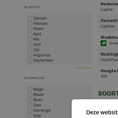
Nederla
BLOEITIJD:
Lupine
Januari
Geslach
Februari
Lupinus
Maart
April
Bladkleu
Mei
Groe
Juni
Juli
Vochtig
Augustus
Vochtho
September
Oktober
Wis selectie
November
Hoogte 
December
100
BLOEMKLEUR:
Beige
SOOR
Blauw
Bruin
Geel
Gemengd
Deze websit
Grijs