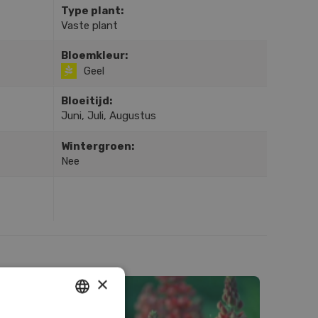
Type plant:
Vaste plant
Bloemkleur:
Geel
Bloeitijd:
Juni, Juli, Augustus
Wintergroen:
Nee
×