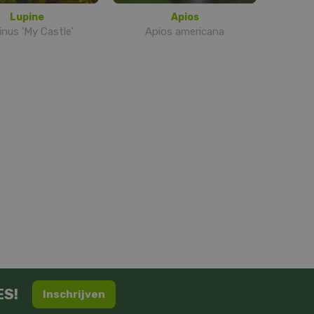
Lupine
Apios
inus 'My Castle'
Apios americana
ES!
Inschrijven