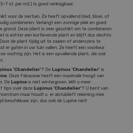
5-7 st. per m2.) Is goed verkrijgbaar.
ikt voor de siertuin. Ze heeft opvallend blad, bloei, of
oudig combineren. Verlangt een zonnige plek en goed
ke grond. Deze plant is zeer geschikt om te combineren
et is echter een kortlevende plant en blijft dus slechts
Door de plant tijdig uit te zaaien of anderszins te
t er gaten in uw tuin vallen. Ze heeft een voorkeur
oe vochtig zijn. Het is een opvallende plant, die ook
s.
pinus 'Chandelier'
? De
Lupinus 'Chandelier'
is
ine
. Deze Fabaceae heeft een maximale hoogt van
r. De
Lupine
is niet wintergroen. Wilt u meer
f tips over deze
Lupinus 'Chandelier'
? U bent van
incentrum maar houdt u er alstublieft rekening mee
ijd beschikbaar zijn, dus ook de Lupine niet!