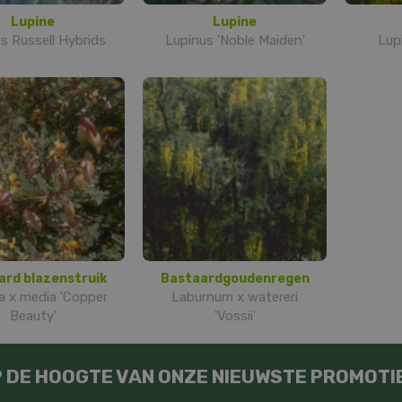
Lupine
Lupine
s Russell Hybrids
Lupinus 'Noble Maiden'
Lup
ard blazenstruik
Bastaardgoudenregen
a x media 'Copper
Laburnum x watereri
Beauty'
'Vossii'
OP DE HOOGTE VAN ONZE NIEUWSTE PROMOTI