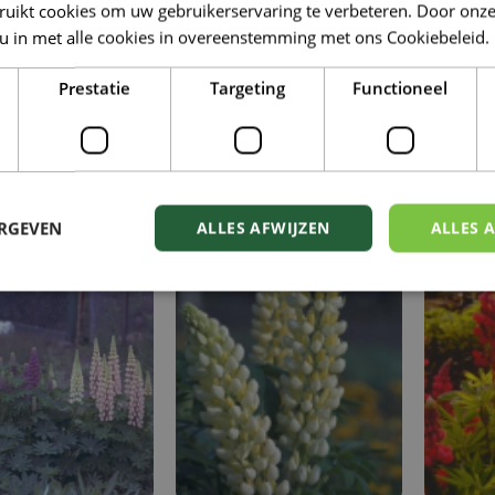
ruikt cookies om uw gebruikerservaring te verbeteren. Door onze
 u in met alle cookies in overeenstemming met ons Cookiebeleid.
Prestatie
Targeting
Functioneel
Boomlupine
Lupine
s arboreus 'Golden
Lupinus 'Thundercloud'
Lupin
ERGEVEN
ALLES AFWIJZEN
ALLES 
Spire'