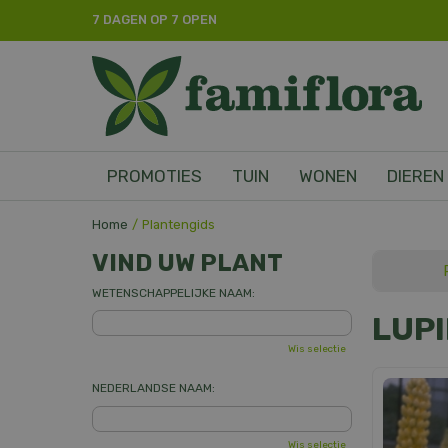
Ga
7 DAGEN OP 7 OPEN
naar
content
PROMOTIES
TUIN
WONEN
DIEREN
Home
Plantengids
VIND UW PLANT
WETENSCHAPPELIJKE NAAM:
LUP
Wis selectie
NEDERLANDSE NAAM:
Wis selectie