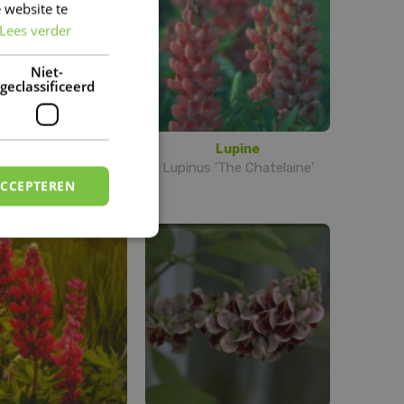
 website te
DUTCH
Lees verder
FRENCH
DUTCH
Niet-
geclassificeerd
Lupine
Lupine
us 'The Governor'
Lupinus 'The Chatelaine'
ACCEPTEREN