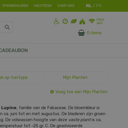
OPENINGSUREN
HELPDESK
OVER ONS
FREE
WIFI
0 items
CADEAUBON
ek op tuintype
Mijn Planten
Voeg toe aan Mijn Planten
s
Lupine
, familie van de Fabaceae. De bloemkleur is
van ca. juni tot en met augustus. De bladeren zijn groen
og. De volwassen hoogte van deze
vaste plant
is ca.
emperatuur tot -25 gr. C. De geadviseerde