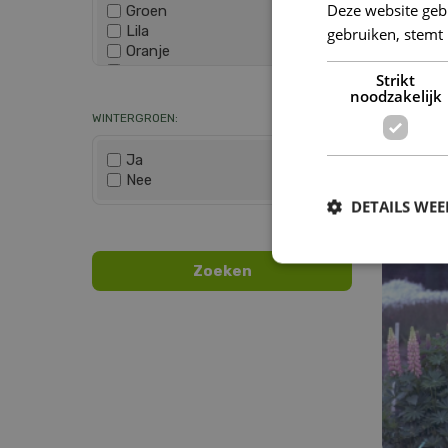
Deze website geb
Groen
Lila
gebruiken, stemt
Oranje
Paars
Strikt
Wis selectie
Rood
noodzakelijk
Roze
WINTERGROEN:
Wit
Zwart
Ja
Nee
Lupinu
DETAILS WE
Wis selectie