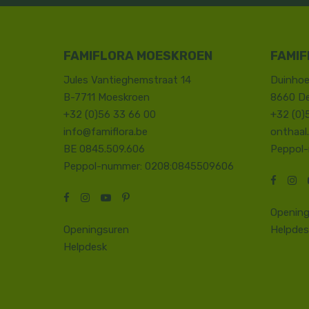
FAMIFLORA MOESKROEN
FAMIF
Jules Vantieghemstraat 14
Duinhoe
B-7711 Moeskroen
8660 D
+32 (0)56 33 66 00
+32 (0)
info@famiflora.be
onthaal
BE 0845.509.606
Peppol
Peppol-nummer: 0208:0845509606
Opening
Openingsuren
Helpdes
Helpdesk