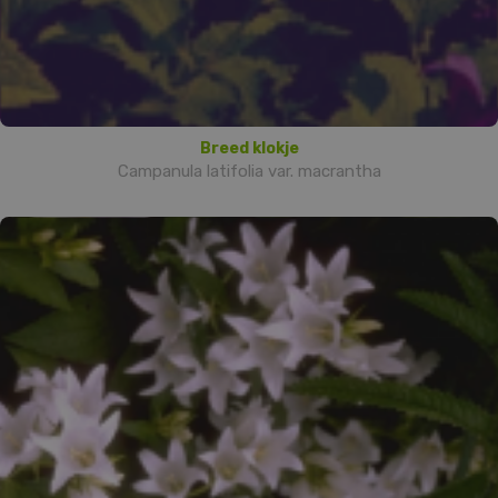
Breed klokje
Campanula latifolia var. macrantha