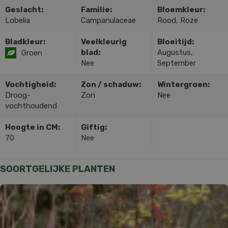
Geslacht:
Familie:
Bloemkleur:
Lobelia
Campanulaceae
Rood, Roze
Bladkleur:
Veelkleurig
Bloeitijd:
blad:
Augustus,
Groen
Nee
September
Vochtigheid:
Zon / schaduw:
Wintergroen:
Droog-
Zon
Nee
vochthoudend
Hoogte in CM:
Giftig:
70
Nee
SOORTGELIJKE PLANTEN