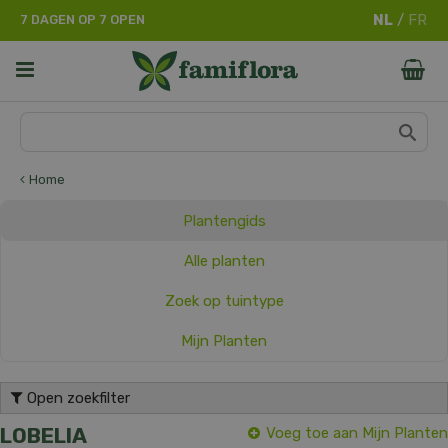
G
7 DAGEN OP 7 OPEN
a
n
a
a
r
c
o
n
Home
t
e
Plantengids
n
t
Alle planten
Zoek op tuintype
Mijn Planten
Open zoekfilter
LOBELIA
Voeg toe aan Mijn Planten