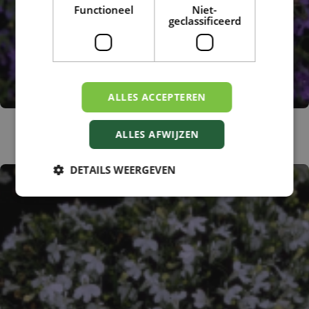
Functioneel
Niet-
geclassificeerd
ALLES ACCEPTEREN
Tuinlobelia
ALLES AFWIJZEN
Lobelia erinus 'Blue Moon'
DETAILS WEERGEVEN