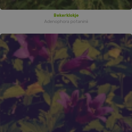
Bekerklokje
Adenophora potaninii