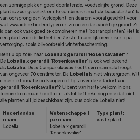
een zonnige plek en goed doorlatende, voedselrijke grond. Deze
plant is zeer geschikt om te combineren met de 'basisplanten'. Is
van oorsprong een 'weideplant' en daarom vooral geschikt voor
wat zwaardere bodemtypen en zo nu en dan vochtige grond. Ze
is dan ook vaak goed te combineren met 'bosrandplanten'. Het is
een plant voor de liefhebber. Ze stelt namelijk meer eisen qua
verzorging, zoals bijvoorbeeld winterbescherming.
Bent u op zoek naar
Lobelia x gerardii 'Rosenkavalier'
?
De
Lobelia x gerardii 'Rosenkavalier'
is ook wel bekend
als
Lobelia
. Deze Campanulaceae heeft een maximale hoogt
van ongeveer 70 centimeter. De
Lobelia
is niet wintergroen. Wilt
u meer informatie ontvangen of tips over deze
Lobelia x
gerardii 'Rosenkavalier'
? U bent van harte welkom in ons
tuincentrum maar houdt u er alstublieft rekening mee dat niet
alle planten altijd beschikbaar zijn, dus ook de Lobelia niet!
Nederlandse
Wetenschappeli
Type plant:
naam:
jke naam:
Vaste plant
Lobelia
Lobelia x gerardii
'Rosenkavalier'