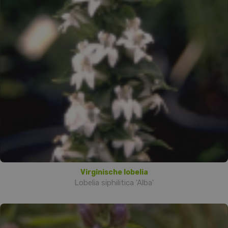
Virginische lobelia
Lobelia siphilitica 'Alba'