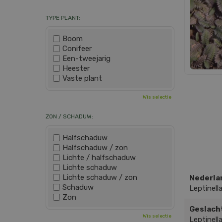
TYPE PLANT:
Boom
Conifeer
Een-tweejarig
Heester
Vaste plant
Wis selectie
ZON / SCHADUW:
Halfschaduw
Halfschaduw / zon
Lichte / halfschaduw
Lichte schaduw
Lichte schaduw / zon
Nederla
Schaduw
Leptinell
Zon
Geslach
Wis selectie
Leptinell