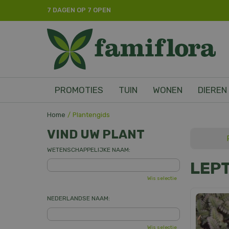
Ga
7 DAGEN OP 7 OPEN
naar
content
PROMOTIES
TUIN
WONEN
DIEREN
Home
Plantengids
VIND UW PLANT
WETENSCHAPPELIJKE NAAM:
LEP
Wis selectie
NEDERLANDSE NAAM:
Wis selectie