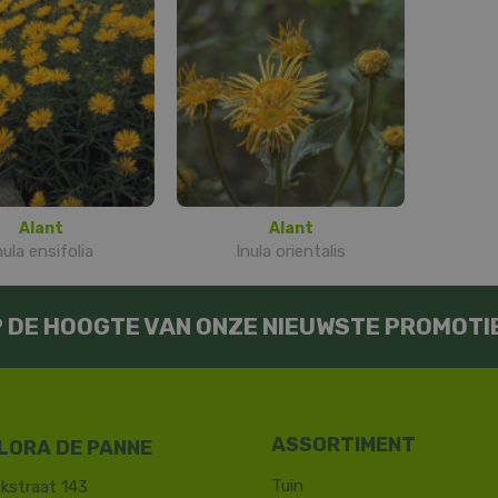
Alant
Alant
nula ensifolia
Inula orientalis
OP DE HOOGTE VAN ONZE NIEUWSTE PROMOTI
LORA DE PANNE
Tuin
kstraat 143