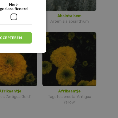
DUTCH
Niet-
geclassificeerd
Aarddistel
Absintalsem
irsium acaule
Artemisia absinthium
ACCEPTEREN
Afrikaantje
Afrikaantje
es 'Antigua Gold'
Tagetes erecta 'Antigua
Yellow'