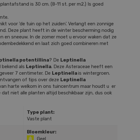
plantafstand is 30 cm. (8-11 st. per m2.) Is goed
mte.
ikt voor 'de tuin op het zuiden'. Verlangt een zonnige
ond. Deze plant heeft in de winter bescherming nodig
en en sneeuw. In de zomer moet u ervoor waken dat ze
 bodembedekkend en laat zich goed combineren met
ptinella potentillina
? De
Leptinella
l bekend als
Leptinella
. Deze Asteraceae heeft een
geveer 7 centimeter. De
Leptinella
is wintergroen.
 ontvangen of tips over deze
Leptinella
van harte welkom in ons tuincentrum maar houdt u er
 dat niet alle planten altijd beschikbaar zijn, dus ook
Type plant:
Vaste plant
Bloemkleur:
Geel