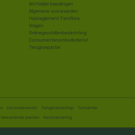
​Wettelijke bepalingen
Algemene voorwaarden
Huisreglement Famiflora
Vragen
Onlinegeschillenbeslechting
Consumentenombudsdienst
Terugroepactie
es
Decoratiecenter
Tuingereedschap
Tuincenter
Vleesetende planten
Kerstversiering