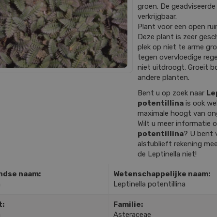
groen. De geadviseerde 
verkrijgbaar.
Plant voor een open rui
Deze plant is zeer gesch
plek op niet te arme gr
tegen overvloedige reg
niet uitdroogt. Groeit
andere planten.
Bent u op zoek naar
Le
potentillina
is ook we
maximale hoogt van on
Wilt u meer informatie
potentillina
? U bent 
alstublieft rekening mee
de Leptinella niet!
ndse naam:
Wetenschappelijke naam:
a
Leptinella potentillina
t:
Familie:
a
Asteraceae