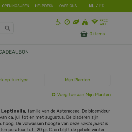
OPENINGSUREN
HELPDESK
OVER ONS
FREE
WIFI
0 items
CADEAUBON
ek op tuintype
Mijn Planten
Voeg toe aan Mijn Planten
s
Leptinella
, familie van de Asteraceae. De bloemkleur
s van ca. juli tot en met augustus. De bladeren zijn
m. hoog. De volwassen hoogte van deze
vaste plant
is
temperatuur tot -20 gr. C. en blijft de gehele winter