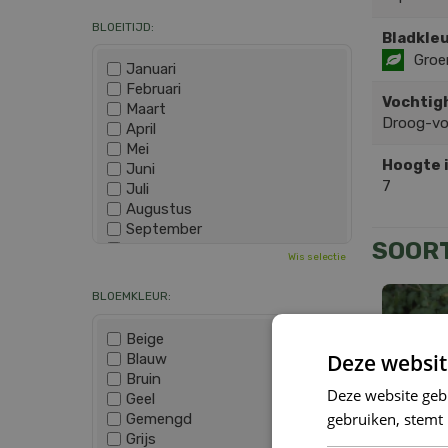
BLOEITIJD:
Bladkleu
Groe
Januari
Februari
Vochtig
Maart
Droog-v
April
Mei
Hoogte 
Juni
7
Juli
Augustus
September
SOOR
Oktober
Wis selectie
November
December
BLOEMKLEUR:
Beige
Deze websit
Blauw
Bruin
Deze website geb
Geel
gebruiken, stemt
Gemengd
Grijs