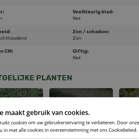
r:
Veelkleurig blad:
Nee
n
heid:
Zon / schaduw:
ochthoudend
Zon
in CM:
Giftig:
Nee
TGELIJKE PLANTEN
e maakt gebruik van cookies.
ruikt cookies om uw gebruikerservaring te verbeteren. Door onze
 u in met alle cookies in overeenstemming met ons Cookiebeleid.