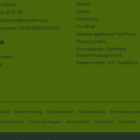
Wonen
e Panne
Dieren
58 41 10 08
Famiresto
.depanne@famiflora.be
Foodhall
-nummer: 0208:0845509606
Mobiele applicatie Famiflora
Privacy policy
Voorwaarden Famiflora
loyaliteitsprogramma
suren
Samenwerken met Famiflora
k
ratie
Dierenvoeding
Tuinmeubelen
Huisdecoratie
Woonaccessoir
Kamerplanten
Gazon Aanleggen
Meststoffen
Cactussen
Orchidee