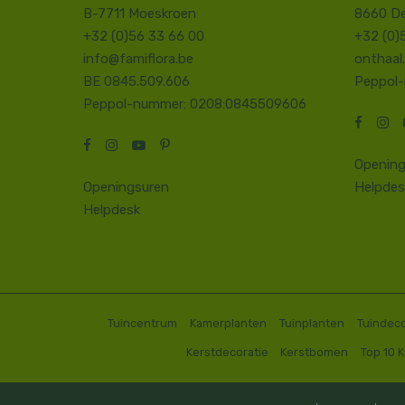
B-7711 Moeskroen
8660 D
+32 (0)56 33 66 00
+32 (0)
info@famiflora.be
onthaal
BE 0845.509.606
Peppol
Peppol-nummer: 0208:0845509606
Opening
Openingsuren
Helpdes
Helpdesk
Tuincentrum
Kamerplanten
Tuinplanten
Tuindeco
Kerstdecoratie
Kerstbomen
Top 10 