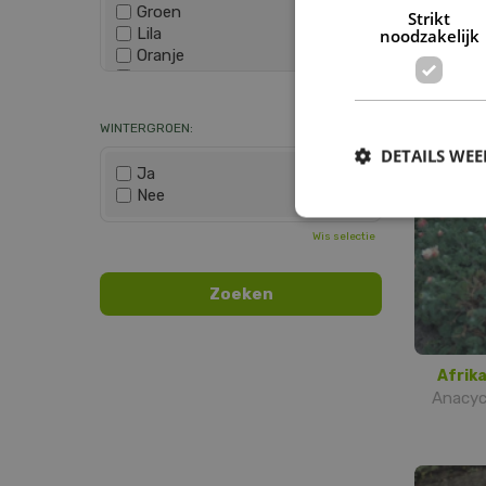
Groen
Strikt
Lila
noodzakelijk
Oranje
Paars
Leptin
Wis selectie
Rood
Roze
WINTERGROEN:
Wit
DETAILS WE
Zwart
Ja
Nee
Wis selectie
Afrik
Anacyc