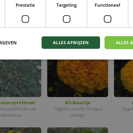
Prestatie
Targeting
Functioneel
Leptinella
Leptinella
ella pyrethrifolia
Leptinella squalida
C
ERGEVEN
ALLES AFWIJZEN
ALLES 
aanse pyrethrum
Afrikaantje
lus pyrethrum var.
Tagetes erecta 'Antigua
Taget
depressus
Orange'