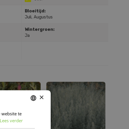
Bloeitijd:
Juli, Augustus
Wintergroen:
Ja
×
 website te
DUTCH
Lees verder
FRENCH