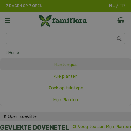
G
7 DAGEN OP 7 OPEN
a
n
a
a
r
c
o
n
Home
t
e
Plantengids
n
t
Alle planten
Zoek op tuintype
Mijn Planten
Open zoekfilter
GEVLEKTE DOVENETEL
Voeg toe aan Mijn Planten