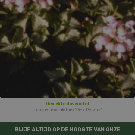
Gevlekte dovenetel
Lamium maculatum 'Pink Pewter'
BLIJF ALTIJD OP DE HOOGTE VAN ONZE