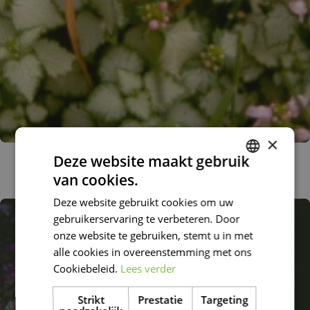
×
Gevlekte dovenetel
Deze website maakt gebruik
Lamium maculatum 'James Boyd Parselle'
van cookies.
DUTCH
Deze website gebruikt cookies om uw
FRENCH
gebruikerservaring te verbeteren. Door
DUTCH
onze website te gebruiken, stemt u in met
alle cookies in overeenstemming met ons
Cookiebeleid.
Lees verder
Strikt
Prestatie
Targeting