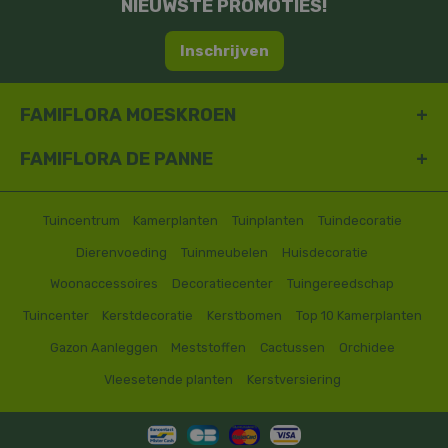
NIEUWSTE PROMOTIES!
Inschrijven
FAMIFLORA MOESKROEN
FAMIFLORA DE PANNE
Tuincentrum
Kamerplanten
Tuinplanten
Tuindecoratie
Dierenvoeding
Tuinmeubelen
Huisdecoratie
Woonaccessoires
Decoratiecenter
Tuingereedschap
Tuincenter
Kerstdecoratie
Kerstbomen
Top 10 Kamerplanten
Gazon Aanleggen
Meststoffen
Cactussen
Orchidee
Vleesetende planten
Kerstversiering