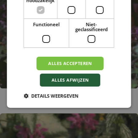
noodzakelijk
Functioneel
Niet-
geclassificeerd
ALLES ACCEPTEREN
ALLES AFWIJZEN
Gevlekte dovenetel
DETAILS WEERGEVEN
Lamium maculatum 'Chequers'