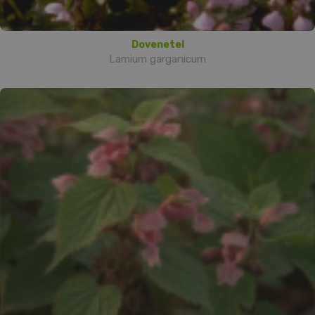
Dovenetel
Lamium garganicum