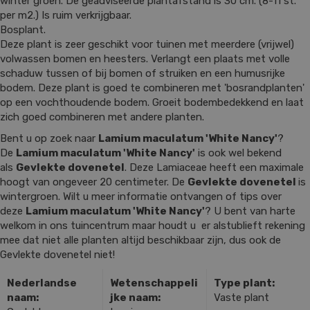
winter groen. De geadviseerde plantafstand is 30 cm. (8-11 st.
per m2.) Is ruim verkrijgbaar.
Bosplant.
Deze plant is zeer geschikt voor tuinen met meerdere (vrijwel)
volwassen bomen en heesters. Verlangt een plaats met volle
schaduw tussen of bij bomen of struiken en een humusrijke
bodem. Deze plant is goed te combineren met 'bosrandplanten'
op een vochthoudende bodem. Groeit bodembedekkend en laat
zich goed combineren met andere planten.
Bent u op zoek naar
Lamium maculatum 'White Nancy'
?
De
Lamium maculatum 'White Nancy'
is ook wel bekend
als
Gevlekte dovenetel
. Deze Lamiaceae heeft een maximale
hoogt van ongeveer 20 centimeter. De
Gevlekte dovenetel
is
wintergroen. Wilt u meer informatie ontvangen of tips over
deze
Lamium maculatum 'White Nancy'
? U bent van harte
welkom in ons tuincentrum maar houdt u er alstublieft rekening
mee dat niet alle planten altijd beschikbaar zijn, dus ook de
Gevlekte dovenetel niet!
Nederlandse
Wetenschappeli
Type plant:
naam:
jke naam:
Vaste plant