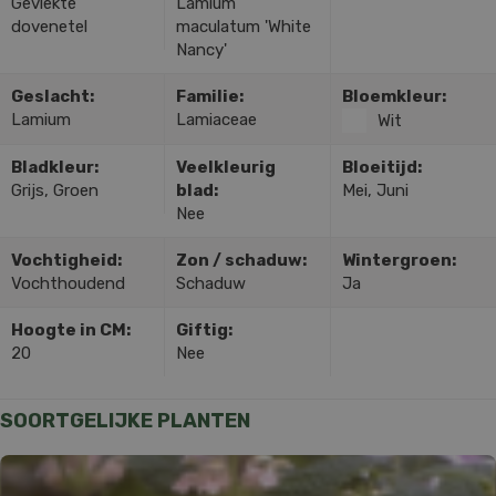
Gevlekte
Lamium
dovenetel
maculatum 'White
Nancy'
Geslacht:
Familie:
Bloemkleur:
Lamium
Lamiaceae
Wit
Bladkleur:
Veelkleurig
Bloeitijd:
Grijs, Groen
blad:
Mei, Juni
Nee
Vochtigheid:
Zon / schaduw:
Wintergroen:
Vochthoudend
Schaduw
Ja
Hoogte in CM:
Giftig:
20
Nee
SOORTGELIJKE PLANTEN