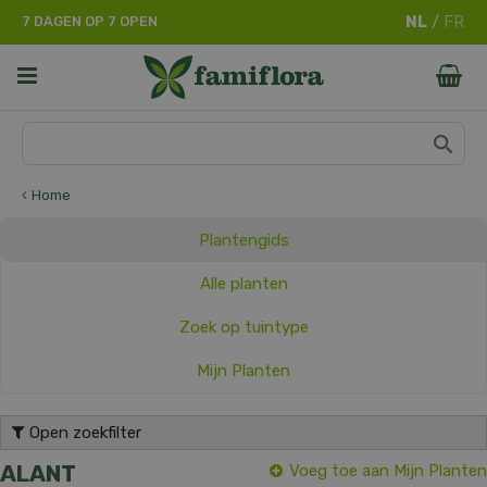
G
7 DAGEN OP 7 OPEN
a
n
a
a
r
c
o
n
Home
t
e
Plantengids
n
t
Alle planten
Zoek op tuintype
Mijn Planten
Open zoekfilter
ALANT
Voeg toe aan Mijn Planten