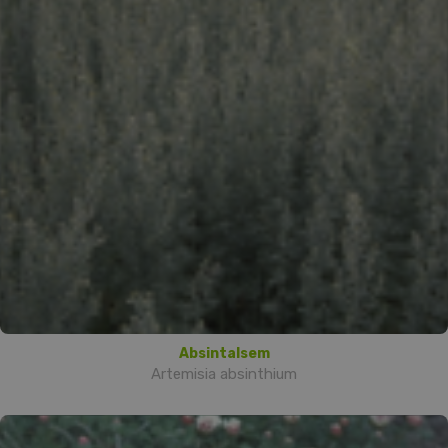
Absintalsem
Artemisia absinthium