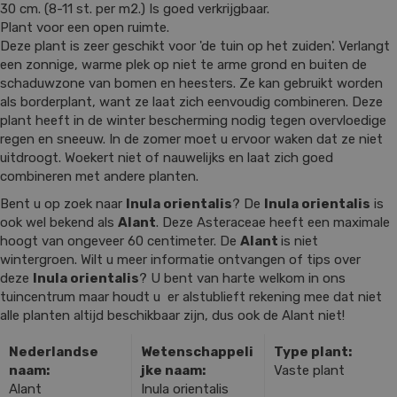
30 cm. (8-11 st. per m2.) Is goed verkrijgbaar.
Plant voor een open ruimte.
Deze plant is zeer geschikt voor 'de tuin op het zuiden'. Verlangt
een zonnige, warme plek op niet te arme grond en buiten de
schaduwzone van bomen en heesters. Ze kan gebruikt worden
als borderplant, want ze laat zich eenvoudig combineren. Deze
plant heeft in de winter bescherming nodig tegen overvloedige
regen en sneeuw. In de zomer moet u ervoor waken dat ze niet
uitdroogt. Woekert niet of nauwelijks en laat zich goed
combineren met andere planten.
Bent u op zoek naar
Inula orientalis
? De
Inula orientalis
is
ook wel bekend als
Alant
. Deze Asteraceae heeft een maximale
hoogt van ongeveer 60 centimeter. De
Alant
is niet
wintergroen. Wilt u meer informatie ontvangen of tips over
deze
Inula orientalis
? U bent van harte welkom in ons
tuincentrum maar houdt u er alstublieft rekening mee dat niet
alle planten altijd beschikbaar zijn, dus ook de Alant niet!
Nederlandse
Wetenschappeli
Type plant:
naam:
jke naam:
Vaste plant
Alant
Inula orientalis