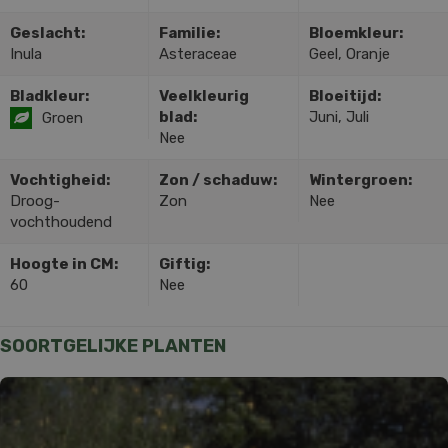
Geslacht:
Familie:
Bloemkleur:
Inula
Asteraceae
Geel, Oranje
Bladkleur:
Veelkleurig
Bloeitijd:
blad:
Juni, Juli
Groen
Nee
Vochtigheid:
Zon / schaduw:
Wintergroen:
Droog-
Zon
Nee
vochthoudend
Hoogte in CM:
Giftig:
60
Nee
SOORTGELIJKE PLANTEN