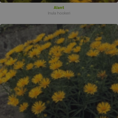
Alant
Inula hookeri