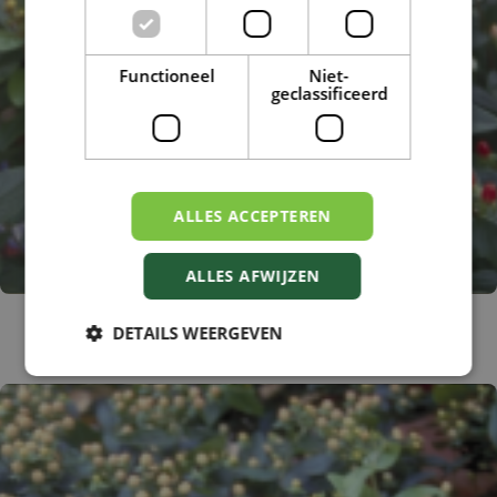
Functioneel
Niet-
geclassificeerd
ALLES ACCEPTEREN
ALLES AFWIJZEN
Hertshooi
DETAILS WEERGEVEN
Hypericum 'Elite Mayor'