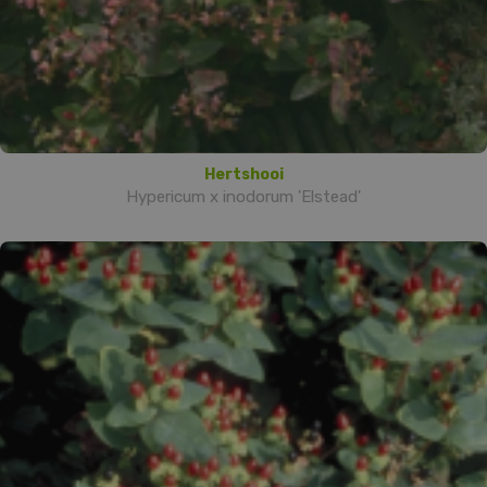
Hertshooi
Hypericum x inodorum 'Elstead'