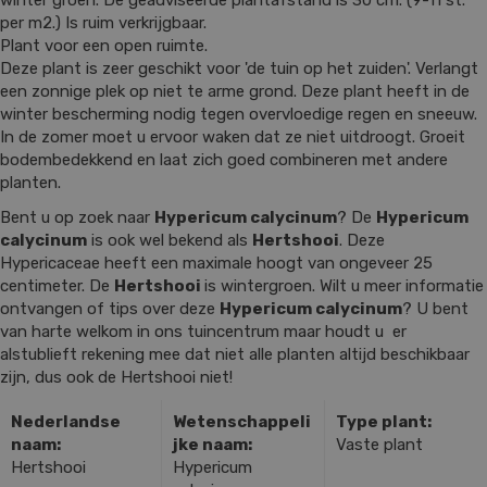
winter groen. De geadviseerde plantafstand is 30 cm. (9-11 st.
per m2.) Is ruim verkrijgbaar.
Plant voor een open ruimte.
Deze plant is zeer geschikt voor 'de tuin op het zuiden'. Verlangt
een zonnige plek op niet te arme grond. Deze plant heeft in de
winter bescherming nodig tegen overvloedige regen en sneeuw.
In de zomer moet u ervoor waken dat ze niet uitdroogt. Groeit
bodembedekkend en laat zich goed combineren met andere
planten.
Bent u op zoek naar
Hypericum calycinum
? De
Hypericum
calycinum
is ook wel bekend als
Hertshooi
. Deze
Hypericaceae heeft een maximale hoogt van ongeveer 25
centimeter. De
Hertshooi
is wintergroen. Wilt u meer informatie
ontvangen of tips over deze
Hypericum calycinum
? U bent
van harte welkom in ons tuincentrum maar houdt u er
alstublieft rekening mee dat niet alle planten altijd beschikbaar
zijn, dus ook de Hertshooi niet!
Nederlandse
Wetenschappeli
Type plant:
naam:
jke naam:
Vaste plant
Hertshooi
Hypericum