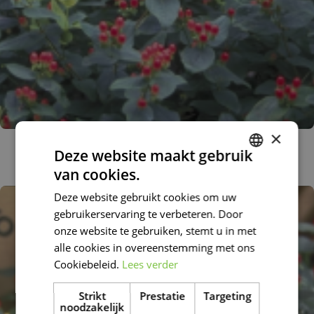
×
Hertshooi
Deze website maakt gebruik
Hypericum 'Magical Fire'
van cookies.
DUTCH
Deze website gebruikt cookies om uw
FRENCH
gebruikerservaring te verbeteren. Door
DUTCH
onze website te gebruiken, stemt u in met
alle cookies in overeenstemming met ons
Cookiebeleid.
Lees verder
Strikt
Prestatie
Targeting
noodzakelijk