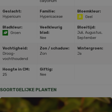
calycinum
Geslacht:
Familie:
Bloemkleur:
Hypericum
Hypericaceae
Geel
Bladkleur:
Veelkleurig
Bloeitijd:
blad:
Juli, Augustus,
Groen
Nee
September
Vochtigheid:
Zon / schaduw:
Wintergroen:
Droog-
Zon
Ja
vochthoudend
Hoogte in CM:
Giftig:
25
Nee
SOORTGELIJKE PLANTEN