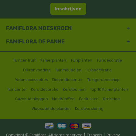
Inschrijven
FAMIFLORA MOESKROEN
FAMIFLORA DE PANNE
Tuincentrum
Kamerplanten
Tuinplanten
Tuindecoratie
Dierenvoeding
Tuinmeubelen
Huisdecoratie
Woonaccessoires
Decoratiecenter
Tuingereedschap
Tuincenter
Kerstdecoratie
Kerstbomen
Top 10 Kamerplanten
Gazon Aanleggen
Meststoffen
Cactussen
Orchidee
Vleesetende planten
Kerstversiering
Copyright © Famiflora. All rights reserved │
Francais
│
Privacy