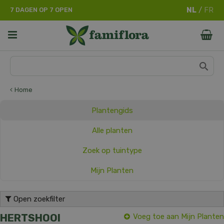
G
7 DAGEN OP 7 OPEN
a
n
a
a
r
c
o
n
Home
t
e
Plantengids
n
t
Alle planten
Zoek op tuintype
Mijn Planten
Open zoekfilter
HERTSHOOI
Voeg toe aan Mijn Planten