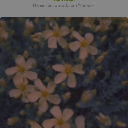
Hypericum x inodorum 'Annebel'