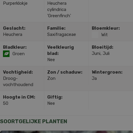
Purperklokje
Heuchera
cylindrica
'Greenfinch'
Geslacht:
Familie:
Bloemkleur:
Heuchera
Saxifragaceae
Wit
Bladkleur:
Veelkleurig
Bloeitijd:
blad:
Juni, Juli
Groen
Nee
Vochtigheid:
Zon / schaduw:
Wintergroen:
Droog-
Zon
Ja
vochthoudend
Hoogte in CM:
Giftig:
50
Nee
SOORTGELIJKE PLANTEN