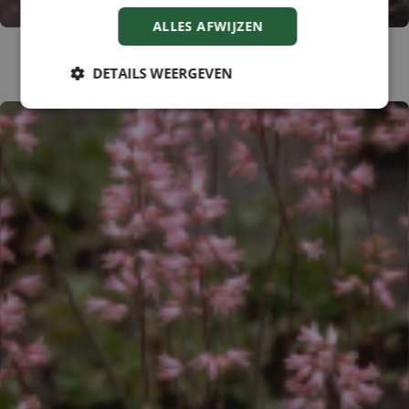
ALLES AFWIJZEN
Purperklokje
Heuchera 'Pruhoniciana Alba'
DETAILS WEERGEVEN