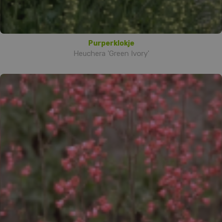
Purperklokje
Heuchera 'Green Ivory'