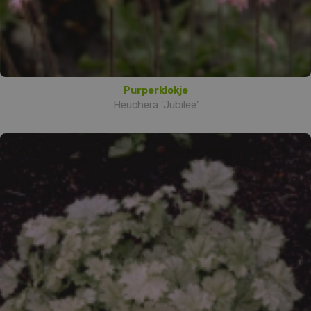
Purperklokje
Heuchera 'Jubilee'