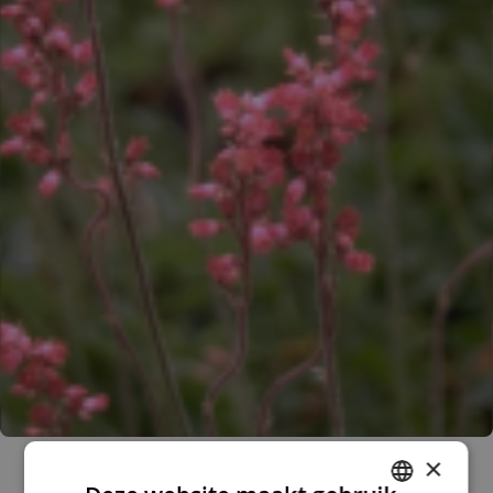
Purperklokje
×
Heuchera 'Pruhoniciana'