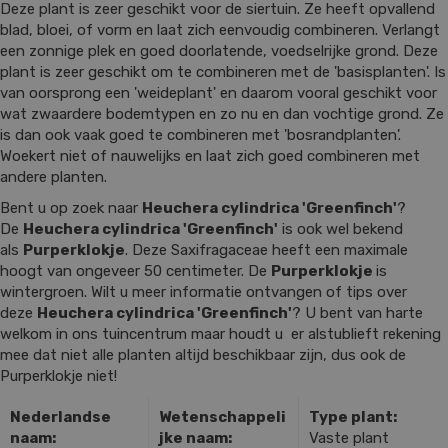
Deze plant is zeer geschikt voor de siertuin. Ze heeft opvallend
blad, bloei, of vorm en laat zich eenvoudig combineren. Verlangt
een zonnige plek en goed doorlatende, voedselrijke grond. Deze
plant is zeer geschikt om te combineren met de 'basisplanten'. Is
van oorsprong een 'weideplant' en daarom vooral geschikt voor
wat zwaardere bodemtypen en zo nu en dan vochtige grond. Ze
is dan ook vaak goed te combineren met 'bosrandplanten'.
Woekert niet of nauwelijks en laat zich goed combineren met
andere planten.
Bent u op zoek naar
Heuchera cylindrica 'Greenfinch'
?
De
Heuchera cylindrica 'Greenfinch'
is ook wel bekend
als
Purperklokje
. Deze Saxifragaceae heeft een maximale
hoogt van ongeveer 50 centimeter. De
Purperklokje
is
wintergroen. Wilt u meer informatie ontvangen of tips over
deze
Heuchera cylindrica 'Greenfinch'
? U bent van harte
welkom in ons tuincentrum maar houdt u er alstublieft rekening
mee dat niet alle planten altijd beschikbaar zijn, dus ook de
Purperklokje niet!
Nederlandse
Wetenschappeli
Type plant:
naam:
jke naam:
Vaste plant