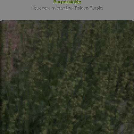
Purperklokje
Heuchera micrantha 'Palace Purple'