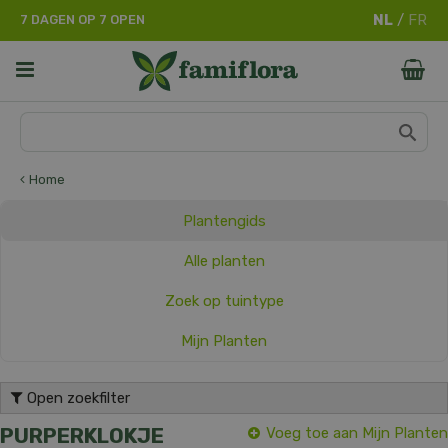
G
7 DAGEN OP 7 OPEN
a
n
a
a
r
c
o
n
Home
t
e
Plantengids
n
t
Alle planten
Zoek op tuintype
Mijn Planten
Open zoekfilter
PURPERKLOKJE
Voeg toe aan Mijn Planten