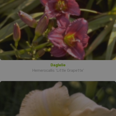
Daglelie
Hemerocallis 'Little Grapette'