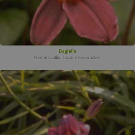
Daglelie
Hemerocallis 'Double Firecracker'