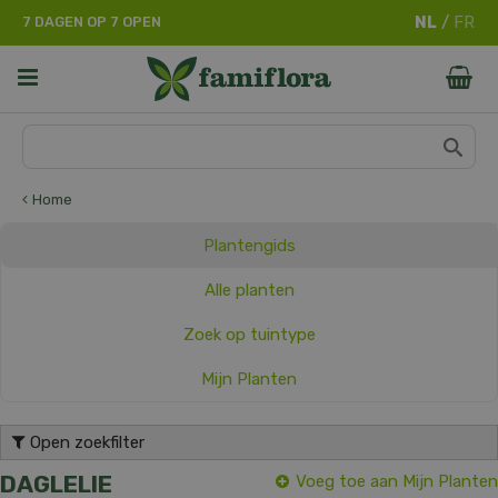
G
7 DAGEN OP 7 OPEN
a
n
a
a
r
c
o
n
Home
t
e
Plantengids
n
t
Alle planten
Zoek op tuintype
Mijn Planten
Open zoekfilter
DAGLELIE
Voeg toe aan Mijn Planten