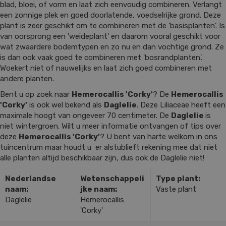
blad, bloei, of vorm en laat zich eenvoudig combineren. Verlangt
een zonnige plek en goed doorlatende, voedselrijke grond. Deze
plant is zeer geschikt om te combineren met de 'basisplanten'. Is
van oorsprong een 'weideplant' en daarom vooral geschikt voor
wat zwaardere bodemtypen en zo nu en dan vochtige grond. Ze
is dan ook vaak goed te combineren met 'bosrandplanten'.
Woekert niet of nauwelijks en laat zich goed combineren met
andere planten.
Bent u op zoek naar
Hemerocallis 'Corky'
? De
Hemerocallis
'Corky'
is ook wel bekend als
Daglelie
. Deze Liliaceae heeft een
maximale hoogt van ongeveer 70 centimeter. De
Daglelie
is
niet wintergroen. Wilt u meer informatie ontvangen of tips over
deze
Hemerocallis 'Corky'
? U bent van harte welkom in ons
tuincentrum maar houdt u er alstublieft rekening mee dat niet
alle planten altijd beschikbaar zijn, dus ook de Daglelie niet!
Nederlandse
Wetenschappeli
Type plant:
naam:
jke naam:
Vaste plant
Daglelie
Hemerocallis
'Corky'