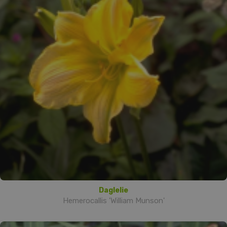
Daglelie
Hemerocallis 'William Munson'