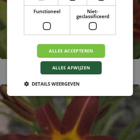
Functioneel
Niet-
geclassificeerd
ALLES ACCEPTEREN
Daglelie
ALLES AFWIJZEN
Hemerocallis 'Crimson Pirate'
DETAILS WEERGEVEN