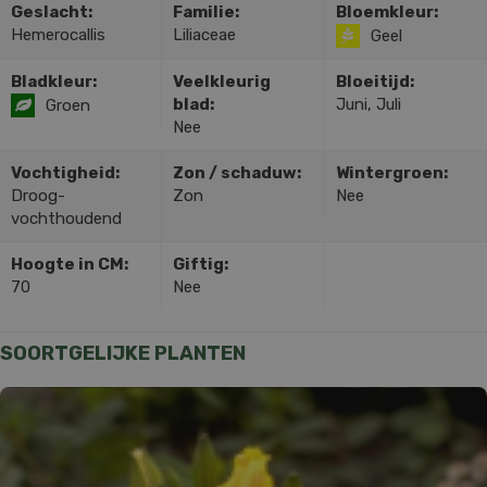
Geslacht:
Familie:
Bloemkleur:
Hemerocallis
Liliaceae
Geel
Bladkleur:
Veelkleurig
Bloeitijd:
blad:
Juni, Juli
Groen
Nee
Vochtigheid:
Zon / schaduw:
Wintergroen:
Droog-
Zon
Nee
vochthoudend
Hoogte in CM:
Giftig:
70
Nee
SOORTGELIJKE PLANTEN