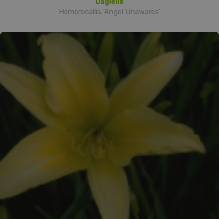
Daglelie
Hemerocallis 'Angel Unawares'