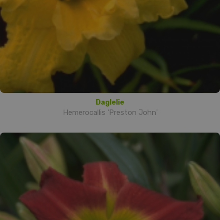
Daglelie
Hemerocallis 'Preston John'