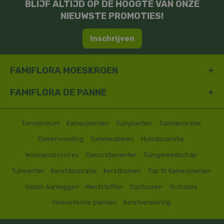
BLIJF ALTIJD OP DE HOOGTE VAN ONZE
NIEUWSTE PROMOTIES!
Inschrijven
FAMIFLORA MOESKROEN
FAMIFLORA DE PANNE
Tuincentrum
Kamerplanten
Tuinplanten
Tuindecoratie
Dierenvoeding
Tuinmeubelen
Huisdecoratie
Woonaccessoires
Decoratiecenter
Tuingereedschap
Tuincenter
Kerstdecoratie
Kerstbomen
Top 10 Kamerplanten
Gazon Aanleggen
Meststoffen
Cactussen
Orchidee
Vleesetende planten
Kerstversiering