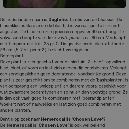
De nederlandse naam is
Daglelie
, familie van de Liliaceae. De
bloemkleur is lilaroze en de bloeitijd is van ca. juni tot en met
augustus. De bladeren zijn groen en ongeveer 40 cm. hoog. De
volwassen hoogte van deze
vaste plant
is ca. 80 cm. Verdraagt
een temperatuur tot -25 gr. C. De geadviseerde plantafstand is
38 cm. (5-7 st. per m2.) Is slecht verkrijgbaar.
Borderplant.
Deze plant is zeer geschikt voor de siertuin. Ze heeft opvallend
blad, bloei, of vorm en laat zich eenvoudig combineren. Verlangt
een zonnige plek en goed doorlatende, voedselrijke grond. Deze
plant is zeer geschikt om te combineren met de 'basisplanten'. Is
van oorsprong een 'weideplant' en daarom vooral geschikt voor
wat zwaardere bodemtypen en zo nu en dan vochtige grond. Ze
is dan ook vaak goed te combineren met 'bosrandplanten'.
Woekert niet of nauwelijks en laat zich goed combineren met
andere planten.
Bent u op zoek naar
Hemerocallis 'Chosen Love'
?
De
Hemerocallis 'Chosen Love'
is ook wel bekend