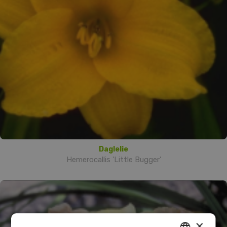
Daglelie
Hemerocallis 'Little Bugger'
×