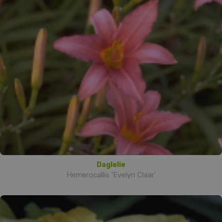
Daglelie
Hemerocallis 'Evelyn Claar'