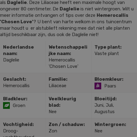
als
Daglelie
. Deze Liliaceae heeft een maximale hoogt van
ongeveer 80 centimeter. De
Daglelie
is niet wintergroen. Wilt u
meer informatie ontvangen of tips over deze
Hemerocallis
'Chosen Love'
? U bent van harte welkom in ons tuincentrum
maar houdt u er alstublieft rekening mee dat niet alle planten
altijd beschikbaar zijn, dus ook de Daglelie niet!
Nederlandse
Wetenschappeli
Type plant:
naam:
jke naam:
Vaste plant
Daglelie
Hemerocallis
'Chosen Love'
Geslacht:
Familie:
Bloemkleur:
Hemerocallis
Liliaceae
Paars
Bladkleur:
Veelkleurig
Bloeitijd:
blad:
Juni, Juli,
Groen
Nee
Augustus
Vochtigheid:
Zon / schaduw:
Wintergroen:
Droog-
Zon
Nee