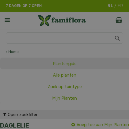
G
7 DAGEN OP 7 OPEN
a
n
a
a
r
c
o
n
Home
t
e
Plantengids
n
t
Alle planten
Zoek op tuintype
Mijn Planten
Open zoekfilter
DAGLELIE
Voeg toe aan Mijn Planten