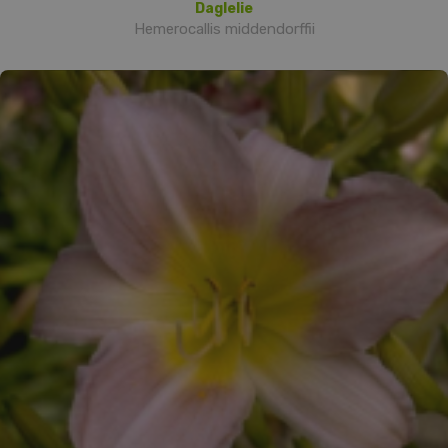
Daglelie
Hemerocallis middendorffii