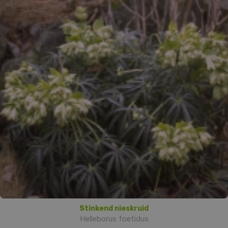
Stinkend nieskruid
Helleborus foetidus