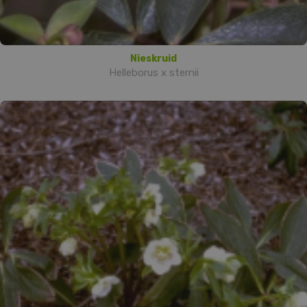
Nieskruid
Helleborus x sternii