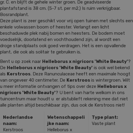
gr. C. en blijft de gehele winter groen. De geadviseerde
plantafstand is 38 cm. (5-7 st. per m2.) Is ruim verkrijgbaar.
Bosrandplant.
Deze plant is zeer geschikt voor vrij open tuinen met slechts een
enkele volwassen boom of heester. Verlangt een licht
beschaduwde plek nabij bomen en heesters. De bodem moet
voedselrijk, doorlatend en vochthoudend zijn, al wordt een
droge standplaats ook goed verdragen. Het is een opvallende
plant, die ook als solitair te gebruiken is.
Bent u op zoek naar
Helleborus x nigricors 'White Beauty'
?
De
Helleborus x nigricors 'White Beauty'
is ook wel bekend
als
Kerstroos
. Deze Ranunculaceae heeft een maximale hoogt
van ongeveer 40 centimeter. De
Kerstroos
is wintergroen. Wilt
u meer informatie ontvangen of tips over deze
Helleborus x
nigricors 'White Beauty'
? U bent van harte welkom in ons
tuincentrum maar houdt u er alstublieft rekening mee dat niet
alle planten altijd beschikbaar zijn, dus ook de Kerstroos niet!
Nederlandse
Wetenschappeli
Type plant:
naam:
jke naam:
Vaste plant
Kerstroos
Helleborus x