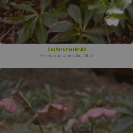
Oosters nieskruid
Helleborus orientalis 'Alba'