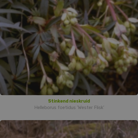
Stinkend nieskruid
Helleborus foetidus 'Wester Flisk'