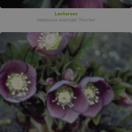
Lenteroos
Helleborus orientalis 'Picotee'