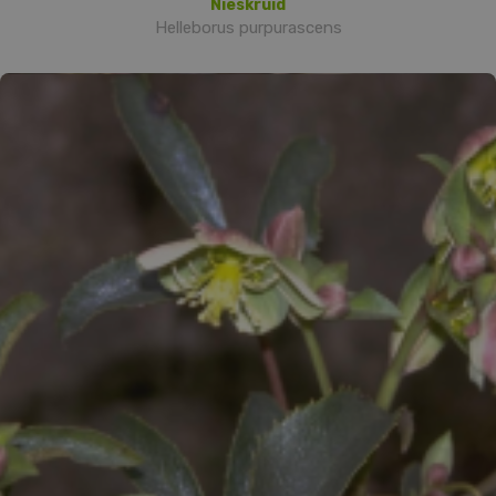
Nieskruid
Helleborus purpurascens