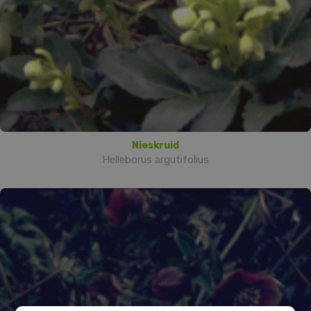
Nieskruid
Helleborus argutifolius