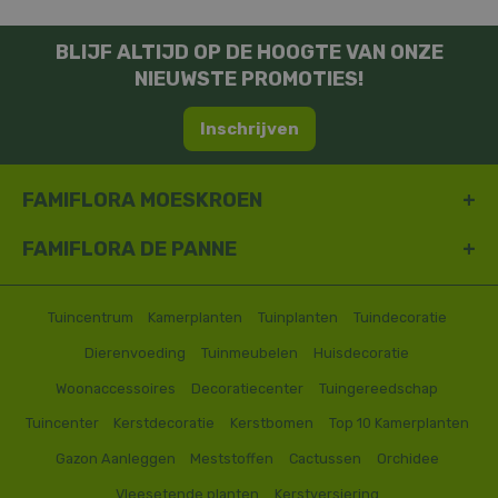
BLIJF ALTIJD OP DE HOOGTE VAN ONZE
NIEUWSTE PROMOTIES!
Inschrijven
FAMIFLORA MOESKROEN
FAMIFLORA DE PANNE
Tuincentrum
Kamerplanten
Tuinplanten
Tuindecoratie
Dierenvoeding
Tuinmeubelen
Huisdecoratie
Woonaccessoires
Decoratiecenter
Tuingereedschap
Tuincenter
Kerstdecoratie
Kerstbomen
Top 10 Kamerplanten
Gazon Aanleggen
Meststoffen
Cactussen
Orchidee
Vleesetende planten
Kerstversiering