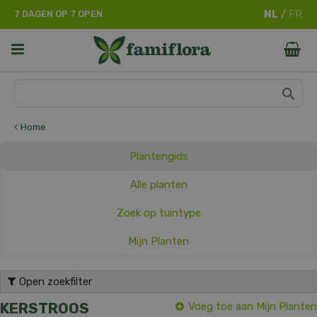
G
7 DAGEN OP 7 OPEN
a
n
a
a
r
c
o
n
Home
t
e
Plantengids
n
t
Alle planten
Zoek op tuintype
Mijn Planten
Open zoekfilter
KERSTROOS
Voeg toe aan Mijn Planten