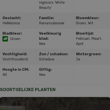
nigricors 'White
Beauty'
Geslacht:
Familie:
Bloemkleur:
Helleborus
Ranunculaceae
Groen, Wit
Bladkleur:
Veelkleurig
Bloeitijd:
blad:
Februari, Maart,
Groen
Nee
April
Vochtigheid:
Zon / schaduw:
Wintergroen:
Vochthoudend
Schaduw
Ja
Hoogte in CM:
Giftig:
40
Nee
SOORTGELIJKE PLANTEN