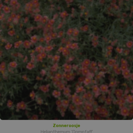
Zonneroosje
Helianthemum 'Dompfaff'