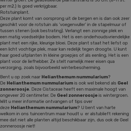
winter groen. De geadviseerde plantafstand is 30 cm. (8-11 st.
per m2.) Is goed verkrijgbaar.
Rotstuinplant.
Deze plant komt van oorsprong uit de bergen en is dan ook zeer
geschikt voor de rotstuin als 'voegenvuller' in de stapelmuur of
tussen stenen (ook bestrating). Verlangt een zonnige plek en
een matig voedselrijke bodem. Het is een onderhoudsvriendelijke
plant met een rijke, kleurige bloei. Deze plant staat het liefst op
een licht vochtige plek, maar kan redelijk tegen droogte. U kunt
haar goed uitplanten In kleine groepjes of als eenling. Het is een
plant voor de liefhebber. Ze stelt namelijk meer eisen qua
verzorging, zoals bijvoorbeeld winterbescherming.
Bent u op zoek naar
Helianthemum nummularium
?
De
Helianthemum nummularium
is ook wel bekend als
Geel
zonneroosje
. Deze Cistaceae heeft een maximale hoogt van
ongeveer 20 centimeter. De
Geel zonneroosje
is wintergroen.
Wilt u meer informatie ontvangen of tips over
deze
Helianthemum nummularium
? U bent van harte
welkom in ons tuincentrum maar houdt u er alstublieft rekening
mee dat niet alle planten altijd beschikbaar zijn, dus ook de Geel
zonneroosje niet!