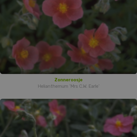
Zonneroosje
Helianthemum 'Mrs C.W. Earle'