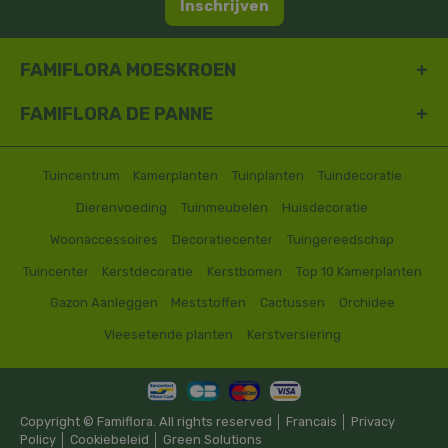
Inschrijven
FAMIFLORA MOESKROEN
FAMIFLORA DE PANNE
Tuincentrum
Kamerplanten
Tuinplanten
Tuindecoratie
Dierenvoeding
Tuinmeubelen
Huisdecoratie
Woonaccessoires
Decoratiecenter
Tuingereedschap
Tuincenter
Kerstdecoratie
Kerstbomen
Top 10 Kamerplanten
Gazon Aanleggen
Meststoffen
Cactussen
Orchidee
Vleesetende planten
Kerstversiering
Copyright © Famiflora. All rights reserved │
Francais
│
Privacy
Policy
│
Cookiebeleid
│
Green Solutions