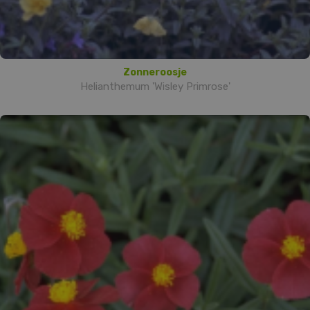
Zonneroosje
Helianthemum 'Wisley Primrose'