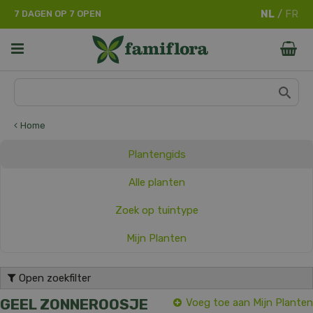
G
7 DAGEN OP 7 OPEN
a
n
a
a
r
c
o
n
Home
t
e
Plantengids
n
t
Alle planten
Zoek op tuintype
Mijn Planten
Open zoekfilter
GEEL ZONNEROOSJE
Voeg toe aan Mijn Planten