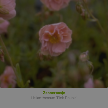
Zonneroosje
Helianthemum 'Pink Double'