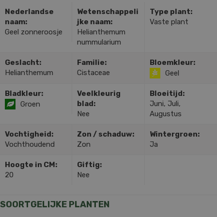
Nederlandse
Wetenschappeli
Type plant:
naam:
jke naam:
Vaste plant
Geel zonneroosje
Helianthemum
nummularium
Geslacht:
Familie:
Bloemkleur:
Helianthemum
Cistaceae
Geel
Bladkleur:
Veelkleurig
Bloeitijd:
blad:
Juni, Juli,
Groen
Nee
Augustus
Vochtigheid:
Zon / schaduw:
Wintergroen:
Vochthoudend
Zon
Ja
Hoogte in CM:
Giftig:
20
Nee
SOORTGELIJKE PLANTEN