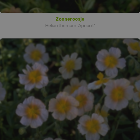
Zonneroosje
Helianthemum 'Apricot'