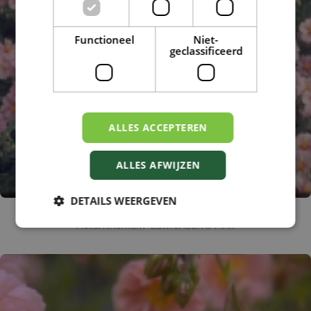
Functioneel
Niet-
geclassificeerd
ALLES ACCEPTEREN
ALLES AFWIJZEN
DETAILS WEERGEVEN
Zonneroosje
Helianthemum 'Lawrenson's Pink'