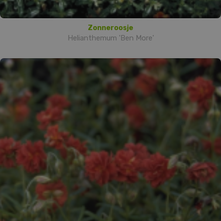
Zonneroosje
Helianthemum 'Ben More'