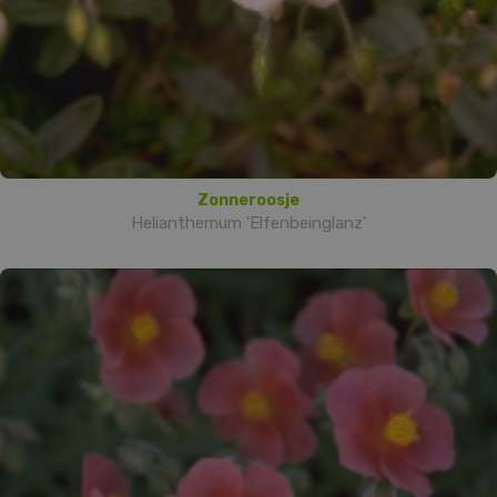
Zonneroosje
Helianthemum 'Elfenbeinglanz'