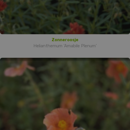
Zonneroosje
Helianthemum 'Amabile Plenum'