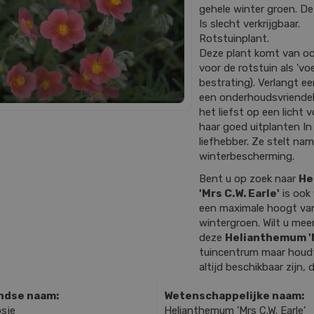
gehele winter groen. De
Is slecht verkrijgbaar.
Rotstuinplant.
Deze plant komt van oor
voor de rotstuin als 'v
bestrating). Verlangt e
een onderhoudsvriendelij
het liefst op een licht 
haar goed uitplanten In 
liefhebber. Ze stelt nam
winterbescherming.
Bent u op zoek naar
He
'Mrs C.W. Earle'
is ook
een maximale hoogt va
wintergroen. Wilt u mee
deze
Helianthemum 'M
tuincentrum maar houdt 
altijd beschikbaar zijn,
ndse naam:
Wetenschappelijke naam:
sje
Helianthemum 'Mrs C.W. Earle'