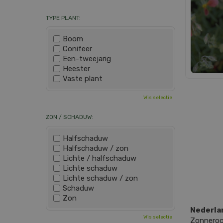
TYPE PLANT:
Boom
Conifeer
Een-tweejarig
Heester
Vaste plant
Wis selectie
ZON / SCHADUW:
Halfschaduw
Halfschaduw / zon
Lichte / halfschaduw
Lichte schaduw
Lichte schaduw / zon
Schaduw
Zon
Nederla
Wis selectie
Zonneroo