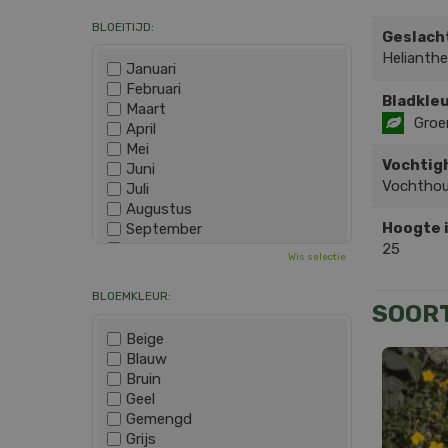
BLOEITIJD:
Geslach
Heliant
Januari
Februari
Bladkleu
Maart
Groe
April
Mei
Vochtig
Juni
Vochtho
Juli
Augustus
Hoogte 
September
25
Oktober
Wis selectie
November
December
BLOEMKLEUR:
SOOR
Beige
Blauw
Bruin
Geel
Gemengd
Grijs