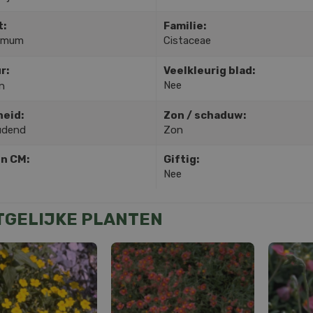
t:
Familie:
hemum
Cistaceae
r:
Veelkleurig blad:
Nee
n
heid:
Zon / schaduw:
udend
Zon
in CM:
Giftig:
Nee
TGELIJKE PLANTEN