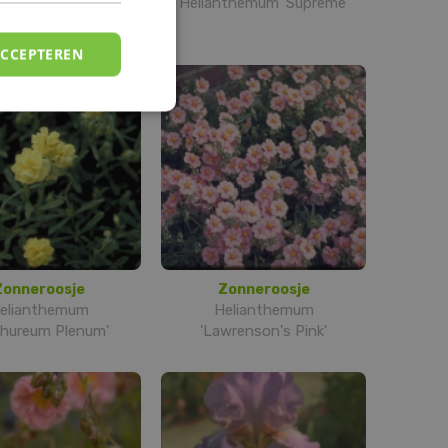
anthemum 'Wisley
Helianthemum 'Supreme'
Primrose'
ACCEPTEREN
Zonneroosje
Zonneroosje
elianthemum
Helianthemum
phureum Plenum'
'Lawrenson's Pink'