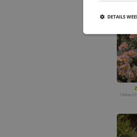
Helian
DETAILS WE
Z
Heliant