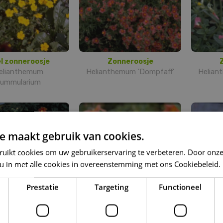
l zonneroosje
Zonneroosje
elianthemum
Helianthemum 'Dompfaff'
Helian
ummularium
e maakt gebruik van cookies.
ruikt cookies om uw gebruikerservaring te verbeteren. Door onze
 u in met alle cookies in overeenstemming met ons Cookiebeleid.
Prestatie
Targeting
Functioneel
onneroosje
Zonneroosje