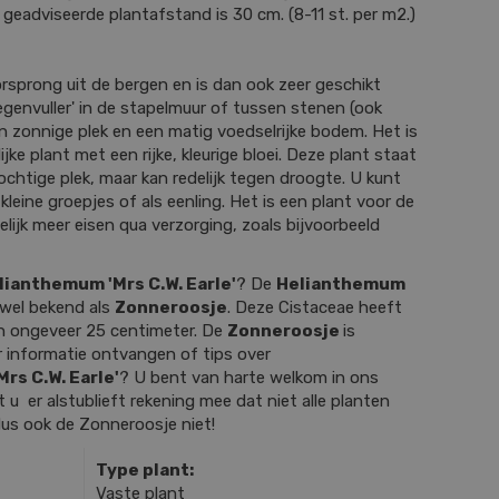
 geadviseerde plantafstand is 30 cm. (8-11 st. per m2.)
sprong uit de bergen en is dan ook zeer geschikt
oegenvuller' in de stapelmuur of tussen stenen (ook
en zonnige plek en een matig voedselrijke bodem. Het is
ke plant met een rijke, kleurige bloei. Deze plant staat
vochtige plek, maar kan redelijk tegen droogte. U kunt
kleine groepjes of als eenling. Het is een plant voor de
elijk meer eisen qua verzorging, zoals bijvoorbeeld
lianthemum 'Mrs C.W. Earle'
? De
Helianthemum
 wel bekend als
Zonneroosje
. Deze Cistaceae heeft
n ongeveer 25 centimeter. De
Zonneroosje
is
r informatie ontvangen of tips over
rs C.W. Earle'
? U bent van harte welkom in ons
u er alstublieft rekening mee dat niet alle planten
 dus ook de Zonneroosje niet!
Type plant:
Vaste plant