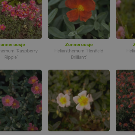
onneroosje
Zonneroosje
themum 'Raspberry
Helianthemum 'Henfield
Hel
Ripple'
Brilliant'