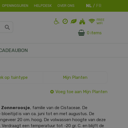
OPENINGSUREN
HELPDESK
OVER ONS
FREE
WIFI
0 items
CADEAUBON
ek op tuintype
Mijn Planten
Voeg toe aan Mijn Planten
s
Zonneroosje
, familie van de Cistaceae. De
 bloeitijd is van ca. juni tot en met augustus. De
 ongeveer 20 cm. hoog. De volwassen hoogte van deze
. Verdraagt een temperatuur tot -20 gr. C. en blijft de