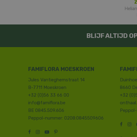
Z
Helia
BLIJF ALTIJD 
FAMIFLORA MOESKROEN
FAMIF
Jules Vantieghemstraat 14
Duinhoe
B-7711 Moeskroen
8660 D
+32 (0)56 33 66 00
+32 (0)
info@famiflora.be
onthaal
BE 0845.509.606
Peppol
Peppol-nummer: 0208:0845509606