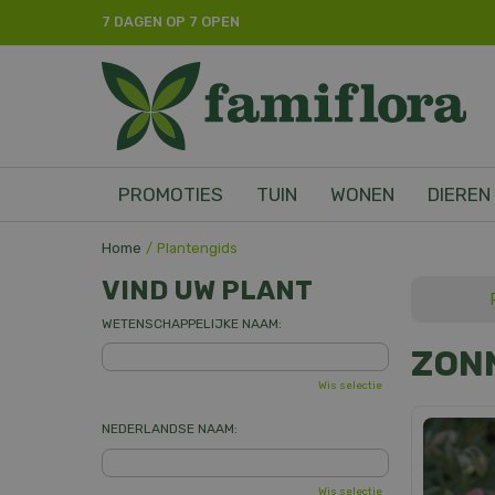
Ga
7 DAGEN OP 7 OPEN
naar
content
PROMOTIES
TUIN
WONEN
DIEREN
Home
Plantengids
VIND UW PLANT
WETENSCHAPPELIJKE NAAM:
ZON
Wis selectie
NEDERLANDSE NAAM:
Wis selectie