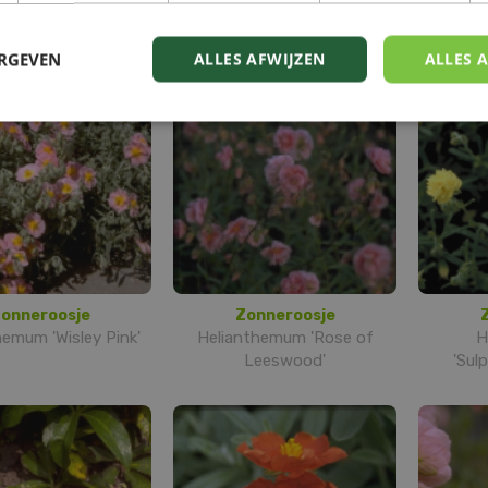
themum 'Ben More'
Helianthemum 'Victor
Heli
Louise'
ERGEVEN
ALLES AFWIJZEN
ALLES 
onneroosje
Zonneroosje
hemum 'Wisley Pink'
Helianthemum 'Rose of
H
Leeswood'
'Sul