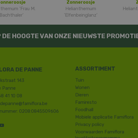
onneroosje
Zonneroosje
nthemum 'Frau M.
Helianthemum
Helian
Bachthaler'
'Elfenbeinglanz'
OP DE HOOGTE VAN ONZE NIEUWSTE PROMOTI
LORA DE PANNE
Tuin
kstraat 143
Wonen
e Panne
Dieren
58 41 10 08
Famiresto
.depanne@famiflora.be
Foodhall
-nummer: 0208:0845509606
Mobiele applicatie Famiflora
Privacy policy
Voorwaarden Famiflora