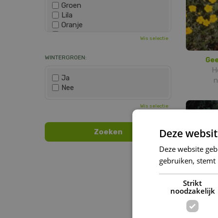
Groen
Lila
Oranje
Paars
Wis selectie
Rood
Roze
WINTERGROEN:
Gee
Wit
H
Zwart
Ja
n
Nee
Wis selectie
Deze websit
Deze website geb
gebruiken, stemt
Strikt
noodzakelijk
Z