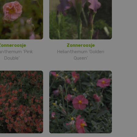
Zonneroosje
Zonneroosje
ianthemum 'Pink
Helianthemum 'Golden
Double'
Queen'