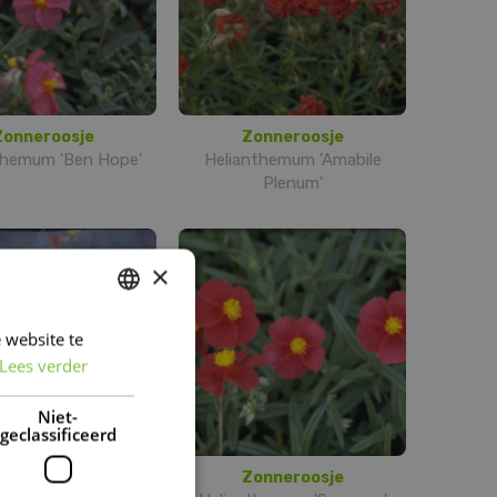
Zonneroosje
Zonneroosje
themum 'Ben Hope'
Helianthemum 'Amabile
Plenum'
×
 website te
DUTCH
Lees verder
FRENCH
DUTCH
Niet-
geclassificeerd
Zonneroosje
Zonneroosje