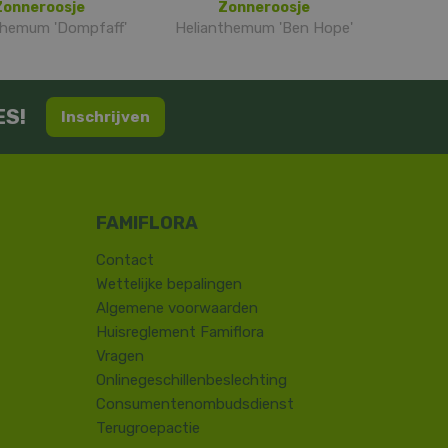
Zonneroosje
Zonneroosje
themum 'Dompfaff'
Helianthemum 'Ben Hope'
ES!
Inschrijven
Contact
​Wettelijke bepalingen
Algemene voorwaarden
Huisreglement Famiflora
Vragen
Onlinegeschillenbeslechting
Consumentenombudsdienst
Terugroepactie