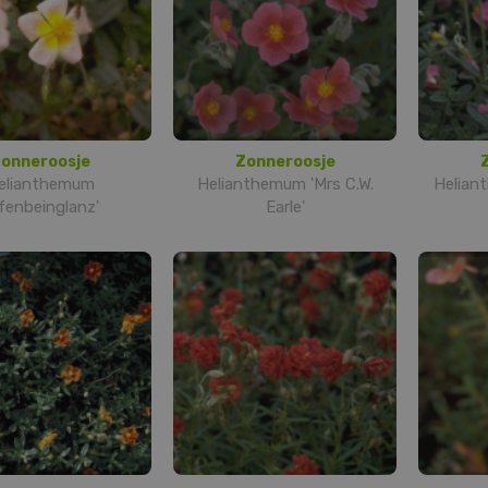
onneroosje
Zonneroosje
elianthemum
Helianthemum 'Mrs C.W.
Helian
lfenbeinglanz'
Earle'