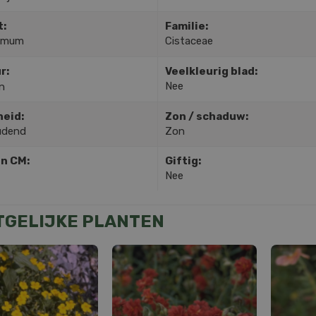
t:
Familie:
hemum
Cistaceae
r:
Veelkleurig blad:
Nee
n
heid:
Zon / schaduw:
udend
Zon
in CM:
Giftig:
Nee
TGELIJKE PLANTEN