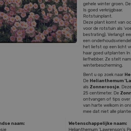
gehele winter groen. De
Is goed verkrijgbaar.
Rotstuinplant.
Deze plant komt van oor
voor de rotstuin als 'v
bestrating). Verlangt e
een onderhoudsvriendelij
het liefst op een licht 
haar goed uitplanten In 
liefhebber. Ze stelt nam
winterbescherming.
Bent u op zoek naar
He
De
Helianthemum 'La
als
Zonneroosje
. Dez
25 centimeter. De
Zon
ontvangen of tips ove
van harte welkom in ons
mee dat niet alle plante
ndse naam:
Wetenschappelijke naam:
sje
Helianthemum 'Lawrenson's Pi