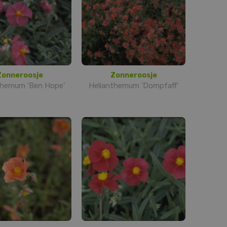
Zonneroosje
Zonneroosje
themum 'Ben Hope'
Helianthemum 'Dompfaff'