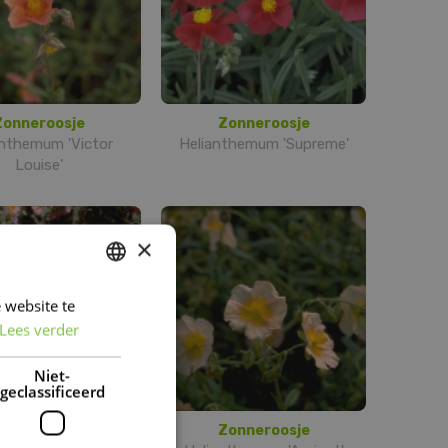
Zonneroosje
Zonneroosje
anthemum 'Victor
Helianthemum 'Supreme'
Louise'
×
 website te
DUTCH
Lees verder
FRENCH
DUTCH
Niet-
geclassificeerd
Zonneroosje
Zonneroosje