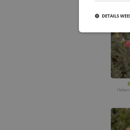
Helia
DETAILS WE
Z
Helia