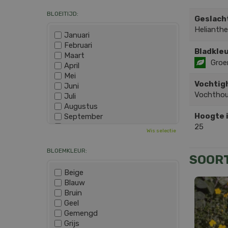
BLOEITIJD:
Geslach
Heliant
Januari
Februari
Bladkleu
Maart
Groe
April
Mei
Vochtig
Juni
Vochtho
Juli
Augustus
Hoogte 
September
25
Oktober
Wis selectie
November
December
BLOEMKLEUR:
SOOR
Beige
Blauw
Bruin
Geel
Gemengd
Grijs