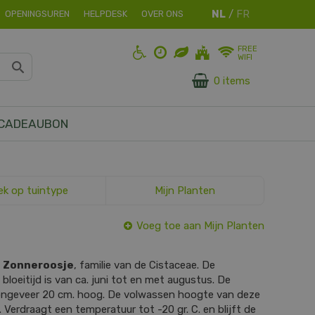
OPENINGSUREN
HELPDESK
OVER ONS
FREE
WIFI
0 items
CADEAUBON
ek op tuintype
Mijn Planten
Voeg toe aan Mijn Planten
s
Zonneroosje
, familie van de Cistaceae. De
 bloeitijd is van ca. juni tot en met augustus. De
 ongeveer 20 cm. hoog. De volwassen hoogte van deze
. Verdraagt een temperatuur tot -20 gr. C. en blijft de