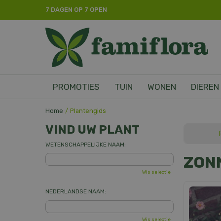
Ga
7 DAGEN OP 7 OPEN
naar
content
PROMOTIES
TUIN
WONEN
DIEREN
Home
Plantengids
VIND UW PLANT
WETENSCHAPPELIJKE NAAM:
ZON
Wis selectie
NEDERLANDSE NAAM:
Wis selectie