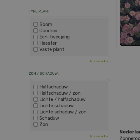
TYPE PLANT:
Boom
Conifeer
Een-tweejarig
Heester
Vaste plant
Wis selectie
ZON / SCHADUW:
Halfschaduw
Halfschaduw / zon
Lichte / halfschaduw
Lichte schaduw
Lichte schaduw / zon
Schaduw
Zon
Nederla
Wis selectie
Zonneroo