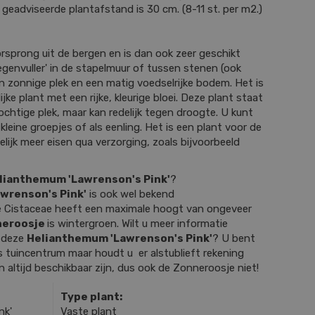
 geadviseerde plantafstand is 30 cm. (8-11 st. per m2.)
sprong uit de bergen en is dan ook zeer geschikt
oegenvuller' in de stapelmuur of tussen stenen (ook
en zonnige plek en een matig voedselrijke bodem. Het is
ke plant met een rijke, kleurige bloei. Deze plant staat
vochtige plek, maar kan redelijk tegen droogte. U kunt
kleine groepjes of als eenling. Het is een plant voor de
elijk meer eisen qua verzorging, zoals bijvoorbeeld
lianthemum 'Lawrenson's Pink'
?
wrenson's Pink'
is ook wel bekend
e Cistaceae heeft een maximale hoogt van ongeveer
neroosje
is wintergroen. Wilt u meer informatie
r deze
Helianthemum 'Lawrenson's Pink'
? U bent
 tuincentrum maar houdt u er alstublieft rekening
n altijd beschikbaar zijn, dus ook de Zonneroosje niet!
Type plant:
nk'
Vaste plant