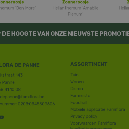
onneroosje
Zonneroosje
themum 'Ben More'
Helianthemum 'Amabile
Heli
Plenum'
OP DE HOOGTE VAN ONZE NIEUWSTE PROMOTI
LORA DE PANNE
Tuin
kstraat 143
Wonen
e Panne
Dieren
58 41 10 08
Famiresto
.depanne@famiflora.be
Foodhall
-nummer: 0208:0845509606
Mobiele applicatie Famiflora
Privacy policy
Voorwaarden Famiflora