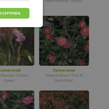
hemum 'Wisley Pink'
Helianthemum 'Apricot'
ACCEPTEREN
Zonneroosje
Zonneroosje
nthemum 'Golden
Helianthemum 'Frau M.
Queen'
Bachthaler'