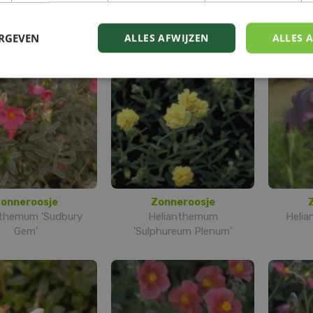
nthemum 'Wisley
Helianthemum 'Rose of
Heliant
Primrose'
Leeswood'
ERGEVEN
ALLES AFWIJZEN
ALLES 
onneroosje
Zonneroosje
nthemum 'Sudbury
Helianthemum
Helia
Gem'
'Sulphureum Plenum'