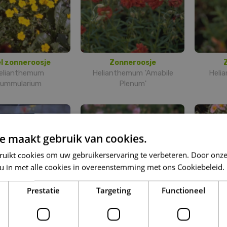
l zonneroosje
Zonneroosje
elianthemum
Helianthemum 'Amabile
Heli
ummularium
Plenum'
e maakt gebruik van cookies.
ruikt cookies om uw gebruikerservaring te verbeteren. Door onze
 u in met alle cookies in overeenstemming met ons Cookiebeleid.
Prestatie
Targeting
Functioneel
onneroosje
Zonneroosje