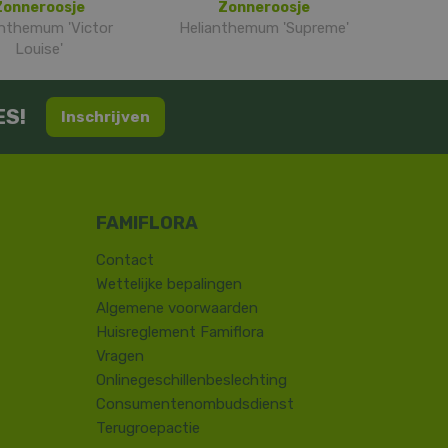
Zonneroosje
Zonneroosje
anthemum 'Victor
Helianthemum 'Supreme'
Louise'
ES!
Inschrijven
Contact
​Wettelijke bepalingen
Algemene voorwaarden
Huisreglement Famiflora
Vragen
Onlinegeschillenbeslechting
Consumentenombudsdienst
Terugroepactie