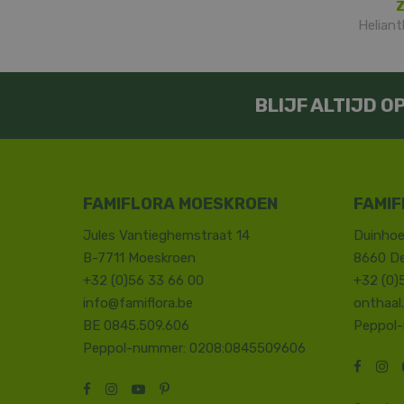
Z
Helian
BLIJF ALTIJD 
FAMIFLORA MOESKROEN
FAMIF
Jules Vantieghemstraat 14
Duinhoe
B-7711 Moeskroen
8660 D
+32 (0)56 33 66 00
+32 (0)
info@famiflora.be
onthaal
BE 0845.509.606
Peppol
Peppol-nummer: 0208:0845509606