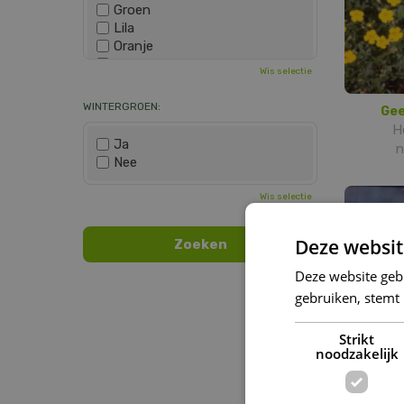
Groen
Lila
Oranje
Paars
Wis selectie
Rood
Roze
WINTERGROEN:
Gee
Wit
H
Zwart
Ja
n
Nee
Wis selectie
Deze websit
Deze website geb
gebruiken, stemt
Strikt
noodzakelijk
Z