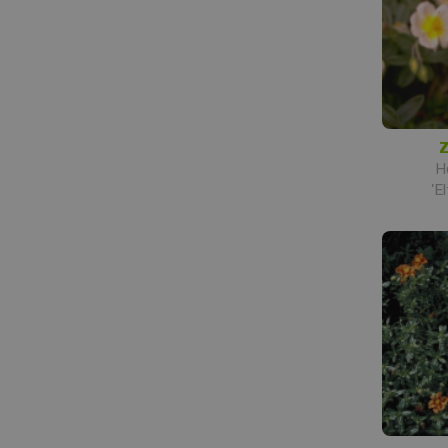
Z
H
'E