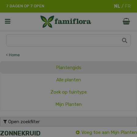
G
7 DAGEN OP 7 OPEN
a
n
a
a
r
c
o
n
Home
t
e
Plantengids
n
t
Alle planten
Zoek op tuintype
Mijn Planten
Open zoekfilter
ZONNEKRUID
Voeg toe aan Mijn Planten