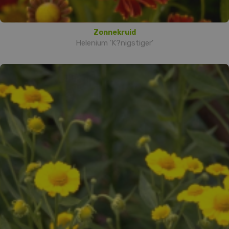
Zonnekruid
Helenium 'K?nigstiger'