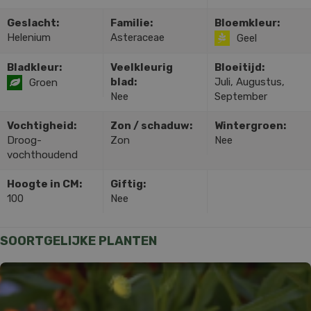
Geslacht:
Familie:
Bloemkleur:
Helenium
Asteraceae
Geel
Bladkleur:
Veelkleurig
Bloeitijd:
blad:
Juli, Augustus,
Groen
Nee
September
Vochtigheid:
Zon / schaduw:
Wintergroen:
Droog-
Zon
Nee
vochthoudend
Hoogte in CM:
Giftig:
100
Nee
SOORTGELIJKE PLANTEN