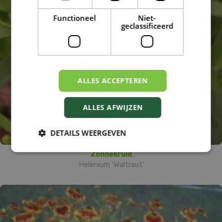
Functioneel
Niet-
geclassificeerd
ALLES ACCEPTEREN
ALLES AFWIJZEN
DETAILS WEERGEVEN
Zonnekruid
Helenium 'Waltraut'