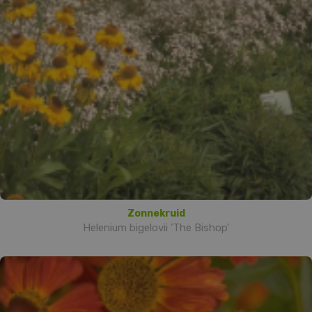
Zonnekruid
Helenium bigelovii 'The Bishop'