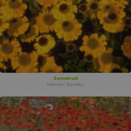
Zonnekruid
Helenium 'Wyndley'