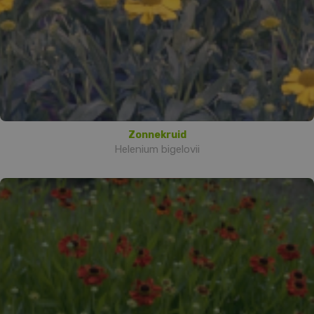
Zonnekruid
Helenium bigelovii