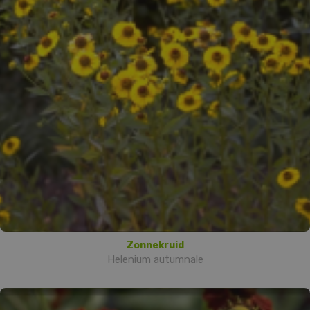
Zonnekruid
Helenium autumnale