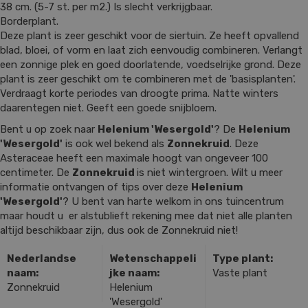
38 cm. (5-7 st. per m2.) Is slecht verkrijgbaar.
Borderplant.
Deze plant is zeer geschikt voor de siertuin. Ze heeft opvallend
blad, bloei, of vorm en laat zich eenvoudig combineren. Verlangt
een zonnige plek en goed doorlatende, voedselrijke grond. Deze
plant is zeer geschikt om te combineren met de 'basisplanten'.
Verdraagt korte periodes van droogte prima. Natte winters
daarentegen niet. Geeft een goede snijbloem.
Bent u op zoek naar
Helenium 'Wesergold'
? De
Helenium
'Wesergold'
is ook wel bekend als
Zonnekruid
. Deze
Asteraceae heeft een maximale hoogt van ongeveer 100
centimeter. De
Zonnekruid
is niet wintergroen. Wilt u meer
informatie ontvangen of tips over deze
Helenium
'Wesergold'
? U bent van harte welkom in ons tuincentrum
maar houdt u er alstublieft rekening mee dat niet alle planten
altijd beschikbaar zijn, dus ook de Zonnekruid niet!
Nederlandse
Wetenschappeli
Type plant:
naam:
jke naam:
Vaste plant
Zonnekruid
Helenium
'Wesergold'