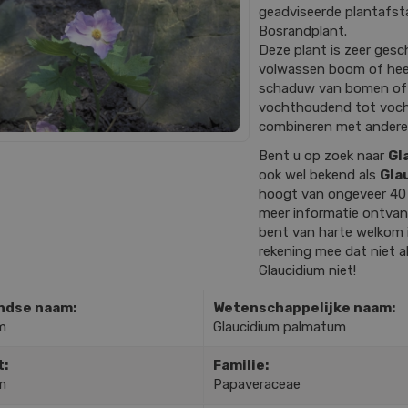
geadviseerde plantafstan
Bosrandplant.
Deze plant is zeer gesc
volwassen boom of heest
schaduw van bomen of 
vochthoudend tot vochti
combineren met andere
Bent u op zoek naar
Gl
ook wel bekend als
Gla
hoogt van ongeveer 40
meer informatie ontvan
bent van harte welkom 
rekening mee dat niet al
Glaucidium niet!
ndse naam:
Wetenschappelijke naam:
m
Glaucidium palmatum
t:
Familie:
m
Papaveraceae