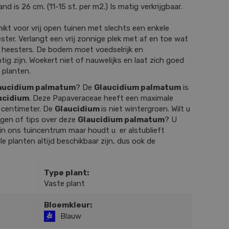
d is 26 cm. (11-15 st. per m2.) Is matig verkrijgbaar.
hikt voor vrij open tuinen met slechts een enkele
er. Verlangt een vrij zonnige plek met af en toe wat
heesters. De bodem moet voedselrijk en
g zijn. Woekert niet of nauwelijks en laat zich goed
 planten.
aucidium palmatum
? De
Glaucidium palmatum
is
ucidium
. Deze Papaveraceae heeft een maximale
 centimeter. De
Glaucidium
is niet wintergroen. Wilt u
gen of tips over deze
Glaucidium palmatum
? U
in ons tuincentrum maar houdt u er alstublieft
le planten altijd beschikbaar zijn, dus ook de
Type plant:
Vaste plant
Bloemkleur:
Blauw