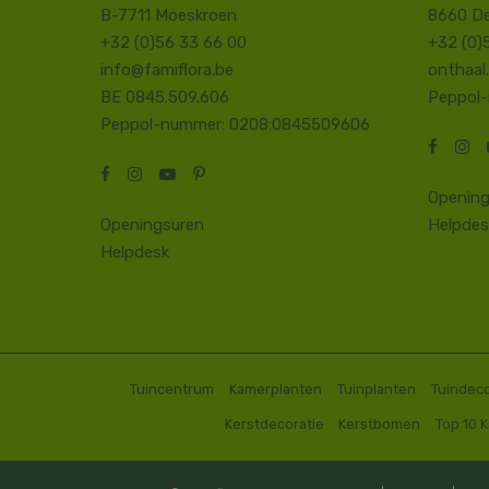
B-7711 Moeskroen
8660 D
+32 (0)56 33 66 00
+32 (0)
info@famiflora.be
onthaal
BE 0845.509.606
Peppol
Peppol-nummer: 0208:0845509606
Opening
Openingsuren
Helpdes
Helpdesk
Tuincentrum
Kamerplanten
Tuinplanten
Tuindeco
Kerstdecoratie
Kerstbomen
Top 10 