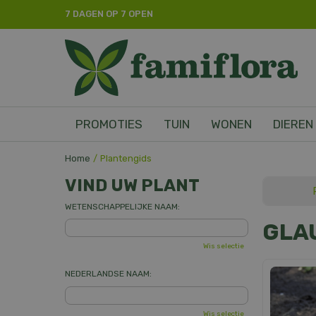
Ga
7 DAGEN OP 7 OPEN
naar
content
PROMOTIES
TUIN
WONEN
DIEREN
Home
Plantengids
VIND UW PLANT
WETENSCHAPPELIJKE NAAM:
GLA
Wis selectie
NEDERLANDSE NAAM:
Wis selectie