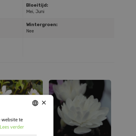
Bloeitijd:
Mei, Juni
Wintergroen:
Nee
×
 website te
DUTCH
Lees verder
FRENCH