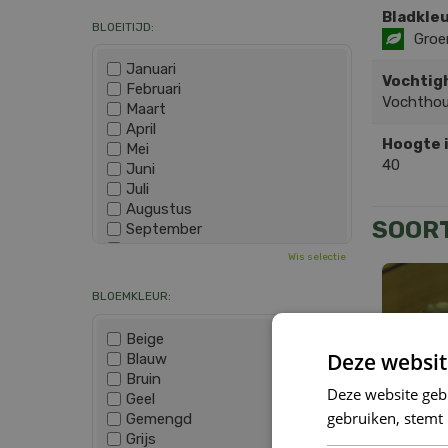
Bladkleu
BLOEITIJD:
Groe
Januari
Vochtig
Februari
Vochtho
Maart
April
Hoogte 
Mei
40
Juni
Juli
Augustus
SOOR
September
Oktober
Wis selectie
November
December
BLOEMKLEUR:
Beige
Deze websit
Blauw
Bruin
Deze website geb
Geel
gebruiken, stemt
Gemengd
Grijs