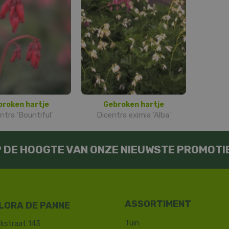
broken hartje
Gebroken hartje
ntra 'Bountiful'
Dicentra eximia 'Alba'
OP DE HOOGTE VAN ONZE NIEUWSTE PROMOTI
LORA DE PANNE
Tuin
kstraat 143