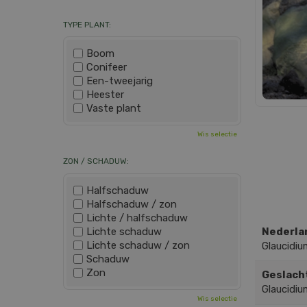
TYPE PLANT:
Boom
Conifeer
Een-tweejarig
Heester
Vaste plant
Wis selectie
ZON / SCHADUW:
Halfschaduw
Halfschaduw / zon
Lichte / halfschaduw
Lichte schaduw
Nederla
Lichte schaduw / zon
Glaucidiu
Schaduw
Zon
Geslach
Glaucidiu
Wis selectie