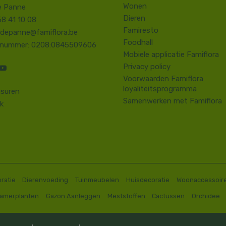
Wonen
e Panne
Dieren
58 41 10 08
Famiresto
.depanne@famiflora.be
Foodhall
-nummer: 0208:0845509606
Mobiele applicatie Famiflora
Privacy policy
Voorwaarden Famiflora
loyaliteitsprogramma
suren
Samenwerken met Famiflora
k
ratie
Dierenvoeding
Tuinmeubelen
Huisdecoratie
Woonaccessoir
Kamerplanten
Gazon Aanleggen
Meststoffen
Cactussen
Orchidee