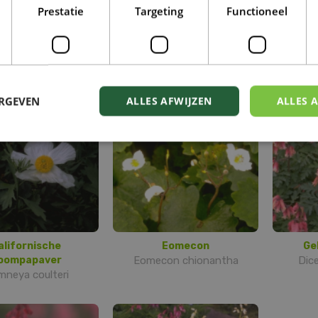
Prestatie
Targeting
Functioneel
auwe klaproos
Blauwe klaproos
psis betonicifolia
Meconopsis betonicifolia
Sangu
'Alba'
ERGEVEN
ALLES AFWIJZEN
ALLES 
alifornische
Eomecon
Ge
oompapaver
Eomecon chionantha
Dice
neya coulteri