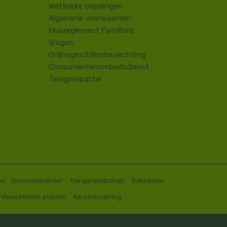
​Wettelijke bepalingen
Algemene voorwaarden
Huisreglement Famiflora
Vragen
Onlinegeschillenbeslechting
Consumentenombudsdienst
Terugroepactie
es
Decoratiecenter
Tuingereedschap
Tuincenter
Vleesetende planten
Kerstversiering