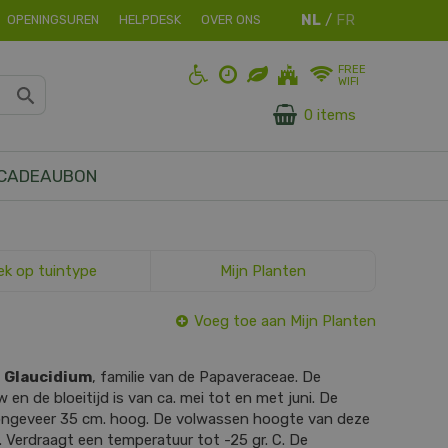
OPENINGSUREN
HELPDESK
OVER ONS
FREE
WIFI
0 items
CADEAUBON
ek op tuintype
Mijn Planten
Voeg toe aan Mijn Planten
s
Glaucidium
, familie van de Papaveraceae. De
 en de bloeitijd is van ca. mei tot en met juni. De
 ongeveer 35 cm. hoog. De volwassen hoogte van deze
. Verdraagt een temperatuur tot -25 gr. C. De