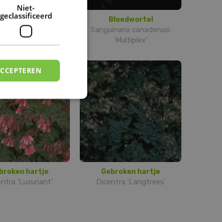
DUTCH
Niet-
geclassificeerd
Bloedwortel
Bloedwortel
inaria canadensis
Sanguinaria canadensis
'Multiplex'
ACCEPTEREN
broken hartje
Gebroken hartje
ntra 'Luxuriant'
Dicentra 'Langtrees'