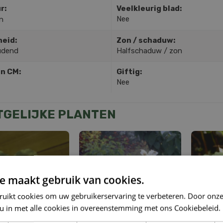
r:
Veelkleurig blad:
Nee
n
heid:
Zon / schaduw:
udend
Halfschaduw / zon
in CM:
Giftig:
Nee
TGELIJKE PLANTEN
e maakt gebruik van cookies.
ruikt cookies om uw gebruikerservaring te verbeteren. Door onze
 u in met alle cookies in overeenstemming met ons Cookiebeleid.