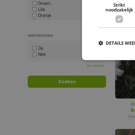
Groen
Strikt
Lila
noodzakelijk
Bl
Oranje
Mecono
Paars
Wis selectie
Rood
Roze
WINTERGROEN:
Wit
DETAILS WE
Zwart
Ja
Nee
Wis selectie
C
B
Rom