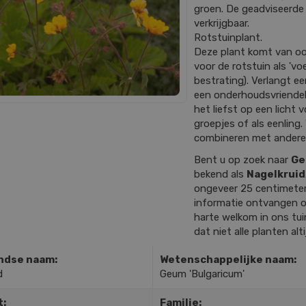
groen. De geadviseerde 
verkrijgbaar.
Rotstuinplant.
Deze plant komt van oor
voor de rotstuin als 'v
bestrating). Verlangt e
een onderhoudsvriendelij
het liefst op een licht 
groepjes of als eenling.
combineren met andere
Bent u op zoek naar
Ge
bekend als
Nagelkruid
ongeveer 25 centimete
informatie ontvangen o
harte welkom in ons tu
dat niet alle planten alt
ndse naam:
Wetenschappelijke naam:
d
Geum 'Bulgaricum'
t:
Familie: