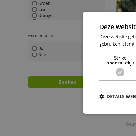
Groen
Lila
Oranje
Paars
Wis selectie
Knik
Deze websit
Rood
Geu
Roze
WINTERGROEN:
Deze website geb
Wit
gebruiken, stemt
Zwart
Ja
Nee
Strikt
noodzakelijk
Wis selectie
DETAILS WE
Geum