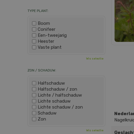
TYPE PLANT:
Boom
Conifeer
Een-tweejarig
Heester
Vaste plant
Wis selectie
ZON / SCHADUW:
Halfschaduw
Halfschaduw / zon
Lichte / halfschaduw
Lichte schaduw
Lichte schaduw / zon
Schaduw
Nederla
Zon
Nagelkrui
Wis selectie
Geslach