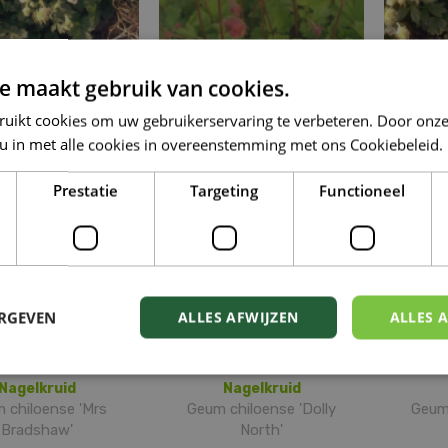
kend nagelkruid
Knikkend nagelkruid
Knik
e maakt gebruik van cookies.
m rivale 'PdB'
Geum rivale 'Leonard's
Geu
ruikt cookies om uw gebruikerservaring te verbeteren. Door onze
Variety'
 u in met alle cookies in overeenstemming met ons Cookiebeleid.
Prestatie
Targeting
Functioneel
ERGEVEN
ALLES AFWIJZEN
ALLES 
Nagelkruid
Nagelkruid
 chiloense 'Mrs
Geum chiloense 'Dolly
Geum
Bradshaw'
North'