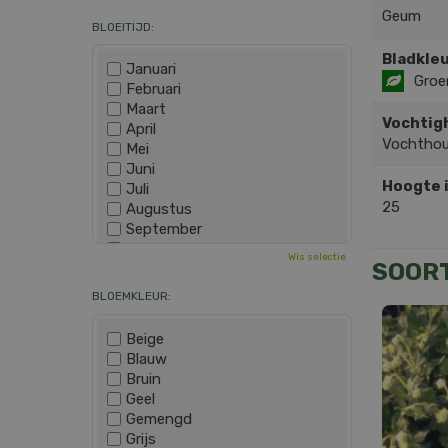
Geum
BLOEITIJD:
Bladkleu
Januari
Groe
Februari
Maart
Vochtig
April
Vochthou
Mei
Juni
Hoogte 
Juli
25
Augustus
September
Oktober
Wis selectie
SOOR
November
December
BLOEMKLEUR:
Beige
Blauw
Bruin
Geel
Gemengd
Grijs