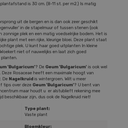
plantafstand is 30 cm. (8-11 st. per m2.) Is matig
sprong uit de bergen en is dan ook zeer geschikt
oegenvuller' in de stapelmuur of tussen stenen (ook
en zonnige plek en een matig voedselrijke bodem. Het is
ke plant met een rijke, kleurige bloei. Deze plant staat
vochtige plek. U kunt haar goed uitplanten In kleine
 Woekert niet of nauwelijks en laat zich goed
 planten.
um 'Bulgaricum'
? De
Geum 'Bulgaricum'
is ook wel
. Deze Rosaceae heeft een maximale hoogt van
r. De
Nagelkruid
is wintergroen. Wilt u meer
f tips over deze
Geum 'Bulgaricum'
? U bent van
incentrum maar houdt u er alstublieft rekening mee
ijd beschikbaar zijn, dus ook de Nagelkruid niet!
Type plant:
Vaste plant
Bloemkleur: