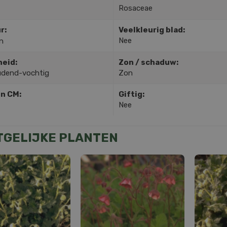
Rosaceae
r:
Veelkleurig blad:
Nee
n
heid:
Zon / schaduw:
dend-vochtig
Zon
in CM:
Giftig:
Nee
TGELIJKE PLANTEN