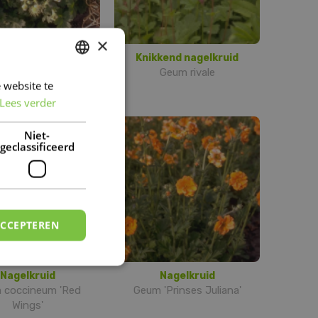
×
kend nagelkruid
Knikkend nagelkruid
m rivale 'Album'
Geum rivale
 website te
DUTCH
Lees verder
FRENCH
DUTCH
Niet-
geclassificeerd
ACCEPTEREN
Nagelkruid
Nagelkruid
 coccineum 'Red
Geum 'Prinses Juliana'
Wings'