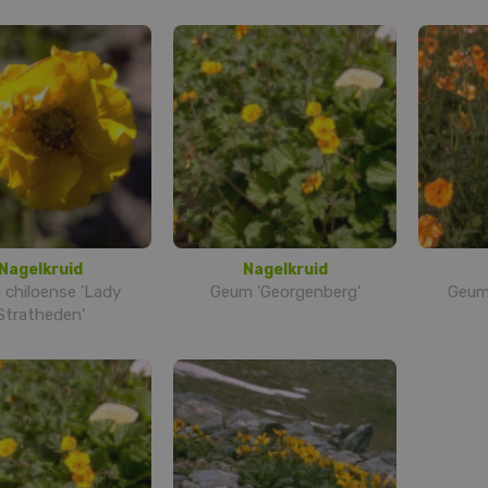
Nagelkruid
Nagelkruid
chiloense 'Lady
Geum 'Georgenberg'
Geum 
Stratheden'