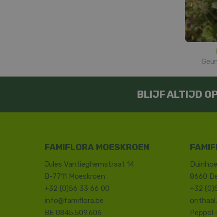
Geum
BLIJF ALTIJD 
FAMIFLORA MOESKROEN
FAMIF
Jules Vantieghemstraat 14
Duinhoe
B-7711 Moeskroen
8660 D
+32 (0)56 33 66 00
+32 (0)
info@famiflora.be
onthaal
BE 0845.509.606
Peppol