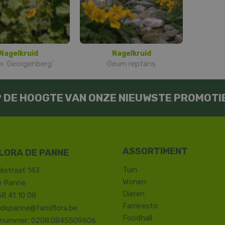
Nagelkruid
Nagelkruid
 'Georgenberg'
Geum reptans
OP DE HOOGTE VAN ONZE NIEUWSTE PROMOTI
LORA DE PANNE
Tuin
kstraat 143
Wonen
e Panne
Dieren
58 41 10 08
Famiresto
.depanne@famiflora.be
Foodhall
-nummer: 0208:0845509606