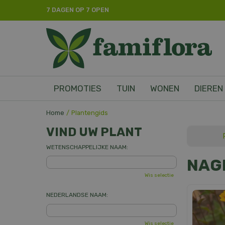
Ga
7 DAGEN OP 7 OPEN
naar
content
PROMOTIES
TUIN
WONEN
DIEREN
Home
Plantengids
VIND UW PLANT
WETENSCHAPPELIJKE NAAM:
NAG
Wis selectie
NEDERLANDSE NAAM:
Wis selectie