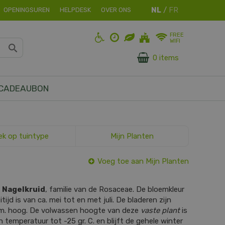
OPENINGSUREN
HELPDESK
OVER ONS
FREE
WIFI
0 items
CADEAUBON
ek op tuintype
Mijn Planten
Voeg toe aan Mijn Planten
s
Nagelkruid
, familie van de Rosaceae. De bloemkleur
tijd is van ca. mei tot en met juli. De bladeren zijn
cm. hoog. De volwassen hoogte van deze
vaste plant
is
 temperatuur tot -25 gr. C. en blijft de gehele winter