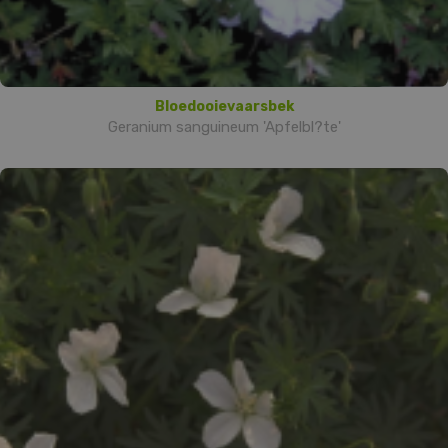
Bloedooievaarsbek
Geranium sanguineum 'Apfelbl?te'