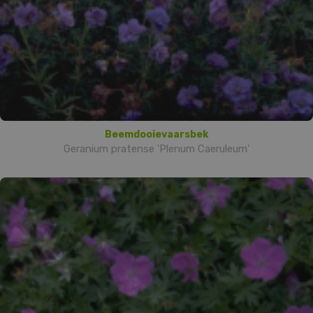
Beemdooievaarsbek
Geranium pratense 'Plenum Caeruleum'