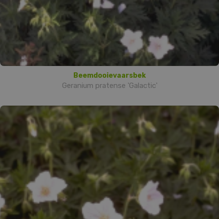
Beemdooievaarsbek
Geranium pratense 'Galactic'