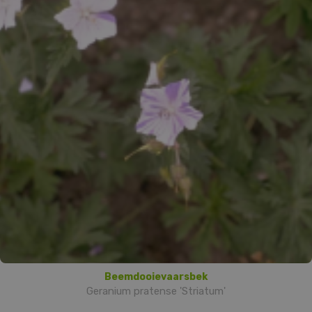
Beemdooievaarsbek
Geranium pratense 'Striatum'