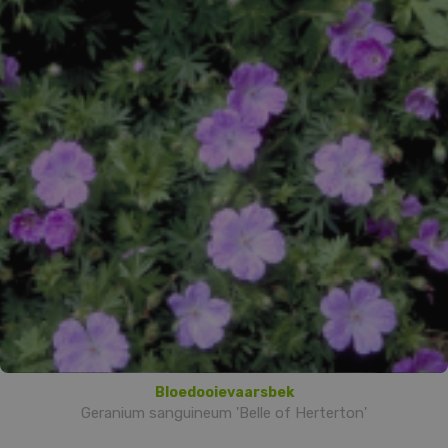
Bloedooievaarsbek
Geranium sanguineum 'Belle of Herterton'