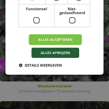
Functioneel
Niet-
geclassificeerd
ALLES ACCEPTEREN
ALLES AFWIJZEN
DETAILS WEERGEVEN
Bloedooievaarsbek
Geranium sanguineum 'Sheppard's Warning'