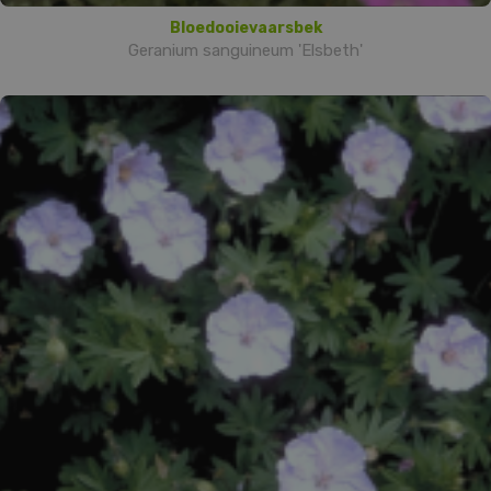
Bloedooievaarsbek
Geranium sanguineum 'Elsbeth'