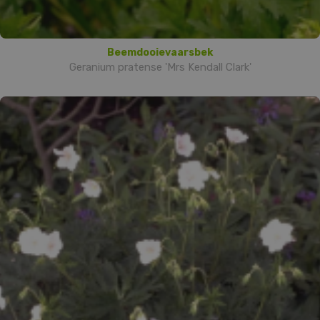
Beemdooievaarsbek
Geranium pratense 'Mrs Kendall Clark'