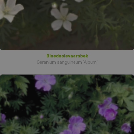
Bloedooievaarsbek
Geranium sanguineum 'Album'