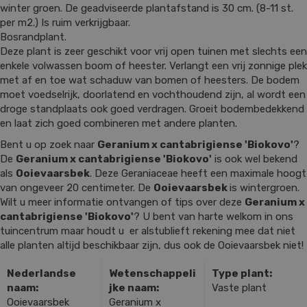
winter groen. De geadviseerde plantafstand is 30 cm. (8-11 st.
per m2.) Is ruim verkrijgbaar.
Bosrandplant.
Deze plant is zeer geschikt voor vrij open tuinen met slechts een
enkele volwassen boom of heester. Verlangt een vrij zonnige plek
met af en toe wat schaduw van bomen of heesters. De bodem
moet voedselrijk, doorlatend en vochthoudend zijn, al wordt een
droge standplaats ook goed verdragen. Groeit bodembedekkend
en laat zich goed combineren met andere planten.
Bent u op zoek naar
Geranium x cantabrigiense 'Biokovo'
?
De
Geranium x cantabrigiense 'Biokovo'
is ook wel bekend
als
Ooievaarsbek
. Deze Geraniaceae heeft een maximale hoogt
van ongeveer 20 centimeter. De
Ooievaarsbek
is wintergroen.
Wilt u meer informatie ontvangen of tips over deze
Geranium x
cantabrigiense 'Biokovo'
? U bent van harte welkom in ons
tuincentrum maar houdt u er alstublieft rekening mee dat niet
alle planten altijd beschikbaar zijn, dus ook de Ooievaarsbek niet!
Nederlandse
Wetenschappeli
Type plant:
naam:
jke naam:
Vaste plant
Ooievaarsbek
Geranium x