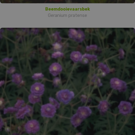
Beemdooievaarsbek
Geranium pratense