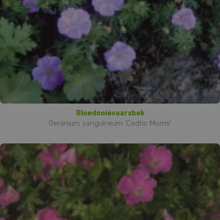
Bloedooievaarsbek
Geranium sanguineum 'Cedric Morris'