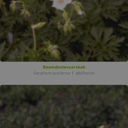
Beemdooievaarsbek
Geranium pratense f. albiflorum