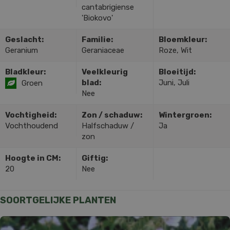
cantabrigiense
'Biokovo'
Geslacht:
Familie:
Bloemkleur:
Geranium
Geraniaceae
Roze, Wit
Bladkleur:
Veelkleurig
Bloeitijd:
blad:
Juni, Juli
Groen
Nee
Vochtigheid:
Zon / schaduw:
Wintergroen:
Vochthoudend
Halfschaduw /
Ja
zon
Hoogte in CM:
Giftig:
20
Nee
SOORTGELIJKE PLANTEN