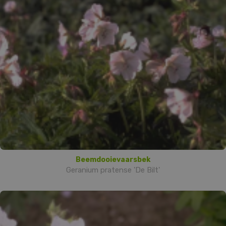
Beemdooievaarsbek
Geranium pratense 'De Bilt'