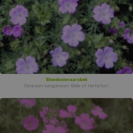
Bloedooievaarsbek
Geranium sanguineum 'Belle of Herterton'