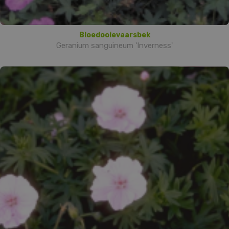
Bloedooievaarsbek
Geranium sanguineum 'Inverness'