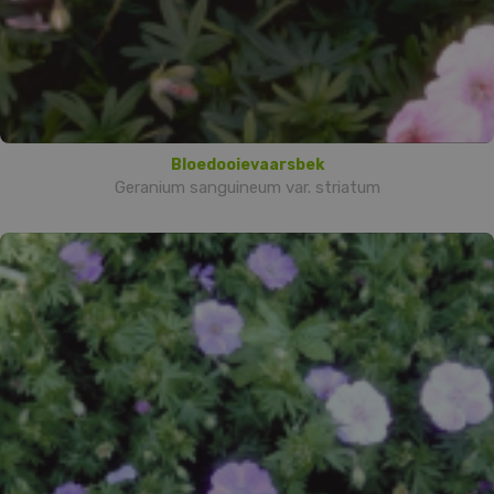
Bloedooievaarsbek
Geranium sanguineum var. striatum