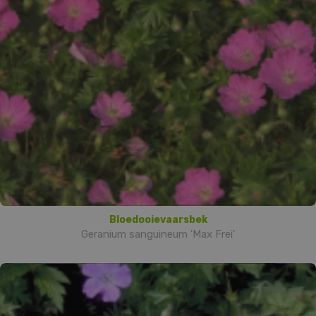
Bloedooievaarsbek
Geranium sanguineum 'Max Frei'