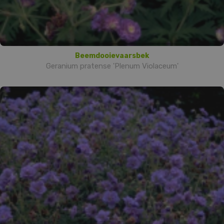
Beemdooievaarsbek
Geranium pratense 'Plenum Violaceum'