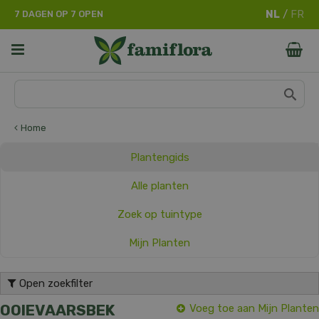
G
7 DAGEN OP 7 OPEN
a
n
a
a
r
c
o
n
Home
t
e
Plantengids
n
t
Alle planten
Zoek op tuintype
Mijn Planten
Open zoekfilter
OOIEVAARSBEK
Voeg toe aan Mijn Planten