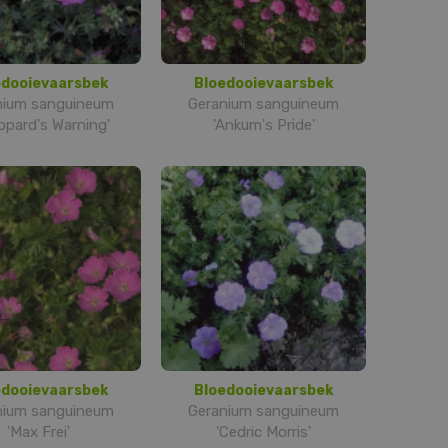
edooievaarsbek
Bloedooievaarsbek
nium sanguineum
Geranium sanguineum
ppard's Warning'
'Ankum's Pride'
edooievaarsbek
Bloedooievaarsbek
nium sanguineum
Geranium sanguineum
'Max Frei'
'Cedric Morris'