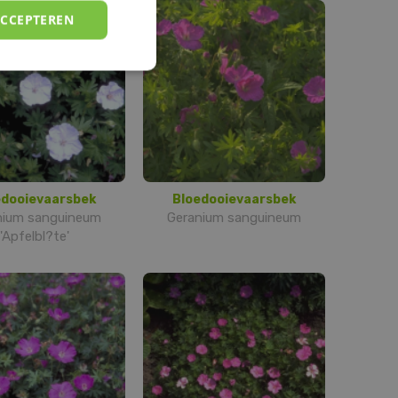
ACCEPTEREN
edooievaarsbek
Bloedooievaarsbek
nium sanguineum
Geranium sanguineum
'Apfelbl?te'