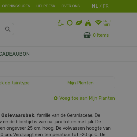
OPENINGSUREN
HELPDESK
OVER ONS
FREE
WIFI
0 items
CADEAUBON
ek op tuintype
Mijn Planten
Voeg toe aan Mijn Planten
s
Ooievaarsbek
, familie van de Geraniaceae. De
en de bloeitijd is van ca. juni tot en met juli. De
en en ongeveer 25 cm. hoog. De volwassen hoogte van
40 cm. Verdraagt een temperatuur tot -20 gr. C. De