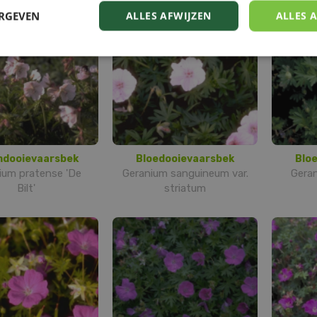
ERGEVEN
ALLES AFWIJZEN
ALLES 
dooievaarsbek
Bloedooievaarsbek
Blo
ium pratense 'De
Geranium sanguineum var.
Gera
Bilt'
striatum