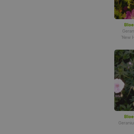
Bloe
Gera
'New H
Bloe
Geraniu