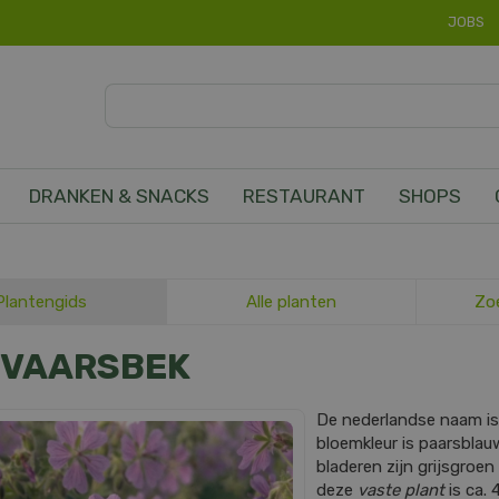
JOBS
DRANKEN & SNACKS
RESTAURANT
SHOPS
Plantengids
Alle planten
Zo
EVAARSBEK
De nederlandse naam i
bloemkleur is paarsblauw 
bladeren zijn grijsgro
deze
vaste plant
is ca. 