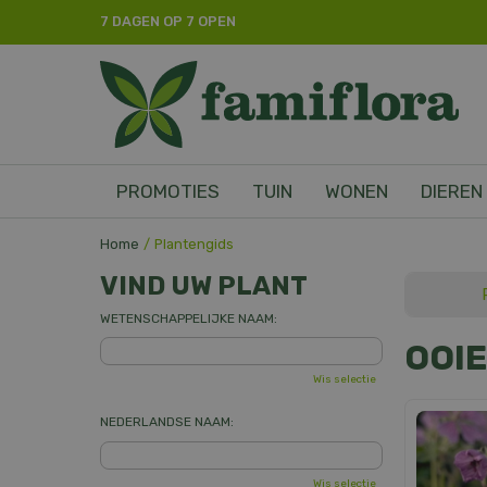
Ga
7 DAGEN OP 7 OPEN
naar
content
PROMOTIES
TUIN
WONEN
DIEREN
Home
Plantengids
VIND UW PLANT
WETENSCHAPPELIJKE NAAM:
OOI
Wis selectie
NEDERLANDSE NAAM:
Wis selectie