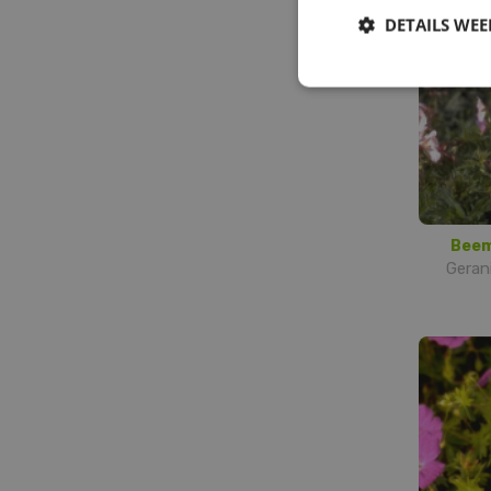
DETAILS WE
Beem
Geran