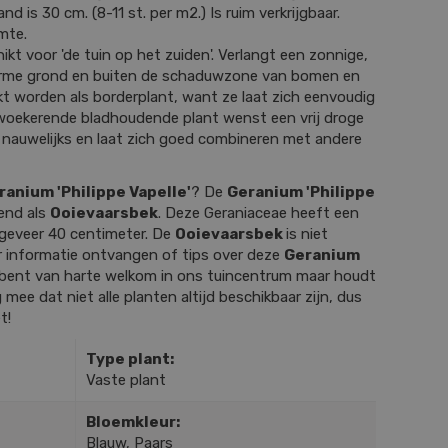
d is 30 cm. (8-11 st. per m2.) Is ruim verkrijgbaar.
mte.
ikt voor 'de tuin op het zuiden'. Verlangt een zonnige,
 arme grond en buiten de schaduwzone van bomen en
kt worden als borderplant, want ze laat zich eenvoudig
woekerende bladhoudende plant wenst een vrij droge
 nauwelijks en laat zich goed combineren met andere
ranium 'Philippe Vapelle'
? De
Geranium 'Philippe
end als
Ooievaarsbek
. Deze Geraniaceae heeft een
geveer 40 centimeter. De
Ooievaarsbek
is niet
r informatie ontvangen of tips over deze
Geranium
bent van harte welkom in ons tuincentrum maar houdt
g mee dat niet alle planten altijd beschikbaar zijn, dus
t!
Type plant:
Vaste plant
Bloemkleur:
Blauw, Paars