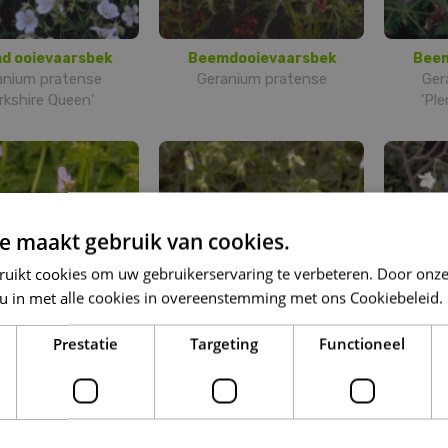
d ooievaarsbek
Beemdooievaarsbek
Beem
anium pratense
Geranium pratense
Ger
rkshire Queen'
'Pl
e maakt gebruik van cookies.
ruikt cookies om uw gebruikerservaring te verbeteren. Door onze
 u in met alle cookies in overeenstemming met ons Cookiebeleid.
Prestatie
Targeting
Functioneel
dooievaarsbek
Beemdooievaarsbek
Beem
um pratense 'Mrs
Geranium pratense f.
Ger
endall Clark'
albiflorum