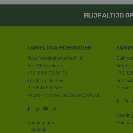
BLIJF ALTIJD 
FAMIFLORA MOESKROEN
FAMIF
Jules Vantieghemstraat 14
Duinhoe
B-7711 Moeskroen
8660 D
+32 (0)56 33 66 00
+32 (0)
info@famiflora.be
onthaal
BE 0845.509.606
Peppol
Peppol-nummer: 0208:0845509606
Opening
Openingsuren
Helpdes
Helpdesk