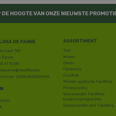
OP DE HOOGTE VAN ONZE NIEUWSTE PROMOTI
LORA DE PANNE
Tuin
kstraat 143
Wonen
e Panne
Dieren
58 41 10 08
Famiresto
.depanne@famiflora.be
Foodhall
-nummer: 0208:0845509606
Mobiele applicatie Famiflora
Privacy policy
Voorwaarden Famiflora
loyaliteitsprogramma
suren
Samenwerken met Famiflora
k