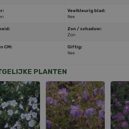
r:
Veelkleurig blad:
en
Nee
heid:
Zon / schaduw:
Zon
in CM:
Giftig:
Nee
TGELIJKE PLANTEN