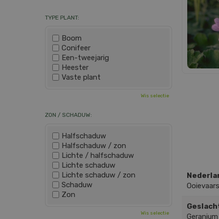
TYPE PLANT:
Boom
Conifeer
Een-tweejarig
Heester
Vaste plant
Wis selectie
ZON / SCHADUW:
Halfschaduw
Halfschaduw / zon
Lichte / halfschaduw
Lichte schaduw
Lichte schaduw / zon
Nederla
Schaduw
Ooievaar
Zon
Geslach
Wis selectie
Geranium