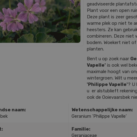
geadviseerde plantafstan
Plant voor een open rui
Deze plant is zeer gesch
warme plek op niet te
heesters. Ze kan gebrui
combineren. Deze niet 
bodem. Woekert niet of
planten.
Bent u op zoek naar
Ge
Vapelle'
is ook wel bek
maximale hoogt van on
wintergroen. Wilt u mee
'Philippe Vapelle'
? U 
u er alstublieft rekenin
ook de Ooievaarsbek nie
ndse naam:
Wetenschappelijke naam:
sbek
Geranium 'Philippe Vapelle'
t:
Familie:
Geraniaceae