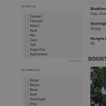
BLOEITIJD:
Bladkleu
Grijs, Gro
Januari
Februari
Vochtig
Maart
Droog
April
Mei
Hoogte 
Juni
40
Juli
Augustus
September
SOOR
Oktober
Wis selectie
November
December
BLOEMKLEUR:
Beige
Blauw
Bruin
Geel
Gemengd
Grijs