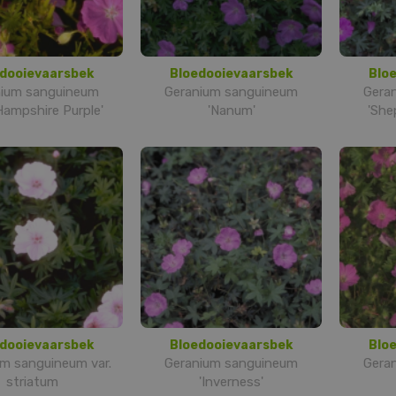
dooievaarsbek
Bloedooievaarsbek
Blo
nium sanguineum
Geranium sanguineum
Gera
ampshire Purple'
'Nanum'
'She
dooievaarsbek
Bloedooievaarsbek
Blo
m sanguineum var.
Geranium sanguineum
Gera
striatum
'Inverness'