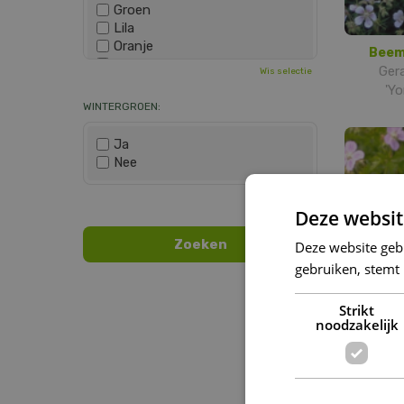
Groen
Lila
Oranje
Beem
Paars
Ger
Wis selectie
Rood
'Yo
Roze
WINTERGROEN:
Wit
Zwart
Ja
Nee
Wis selectie
Deze websit
Deze website geb
gebruiken, stemt
Strikt
noodzakelijk
Beem
Gerani
K