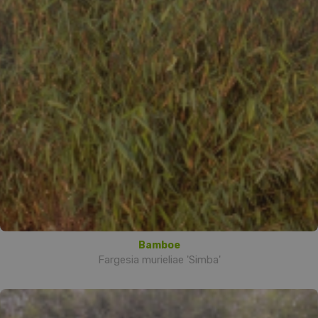
Bamboe
Fargesia murieliae 'Simba'