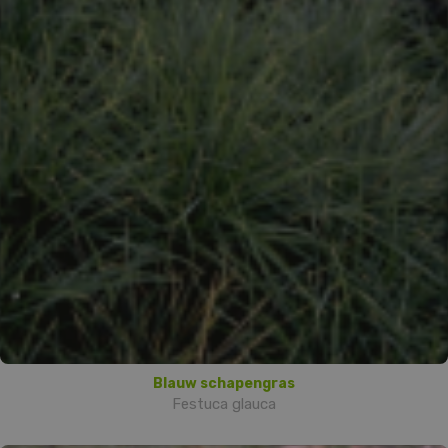
Blauw schapengras
Festuca glauca