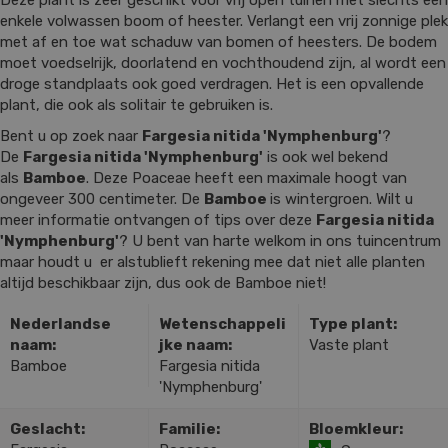
enkele volwassen boom of heester. Verlangt een vrij zonnige plek
met af en toe wat schaduw van bomen of heesters. De bodem
moet voedselrijk, doorlatend en vochthoudend zijn, al wordt een
droge standplaats ook goed verdragen. Het is een opvallende
plant, die ook als solitair te gebruiken is.
Bent u op zoek naar
Fargesia nitida 'Nymphenburg'
?
De
Fargesia nitida 'Nymphenburg'
is ook wel bekend
als
Bamboe
. Deze Poaceae heeft een maximale hoogt van
ongeveer 300 centimeter. De
Bamboe
is wintergroen. Wilt u
meer informatie ontvangen of tips over deze
Fargesia nitida
'Nymphenburg'
? U bent van harte welkom in ons tuincentrum
maar houdt u er alstublieft rekening mee dat niet alle planten
altijd beschikbaar zijn, dus ook de Bamboe niet!
Nederlandse
Wetenschappeli
Type plant:
naam:
jke naam:
Vaste plant
Bamboe
Fargesia nitida
'Nymphenburg'
Geslacht:
Familie:
Bloemkleur: