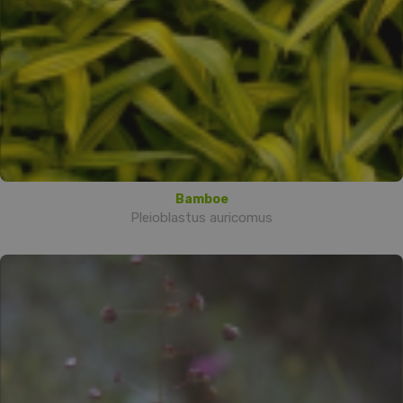
Bamboe
Pleioblastus auricomus