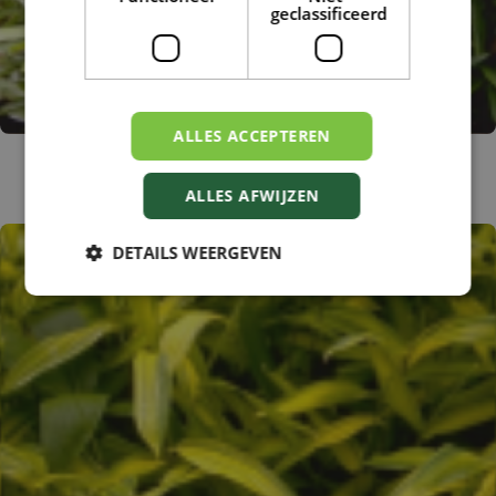
geclassificeerd
ALLES ACCEPTEREN
Bamboe
Pleioblastus humilis var. pumilus
ALLES AFWIJZEN
DETAILS WEERGEVEN