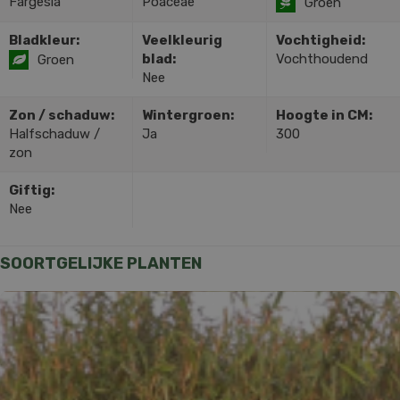
Fargesia
Poaceae
Groen
Bladkleur:
Veelkleurig
Vochtigheid:
blad:
Vochthoudend
Groen
Nee
Zon / schaduw:
Wintergroen:
Hoogte in CM:
Halfschaduw /
Ja
300
zon
Giftig:
Nee
SOORTGELIJKE PLANTEN