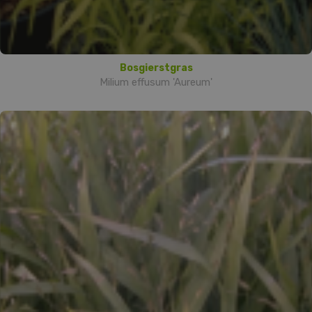
Bosgierstgras
Milium effusum 'Aureum'