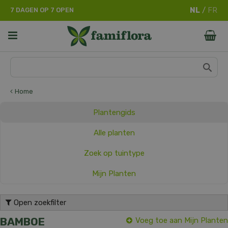
G
7 DAGEN OP 7 OPEN
a
n
a
a
r
c
o
n
Home
t
e
Plantengids
n
t
Alle planten
Zoek op tuintype
Mijn Planten
Open zoekfilter
BAMBOE
Voeg toe aan Mijn Planten