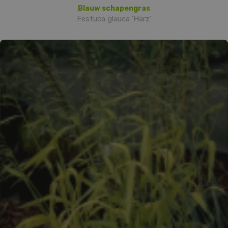
Blauw schapengras
Festuca glauca 'Harz'