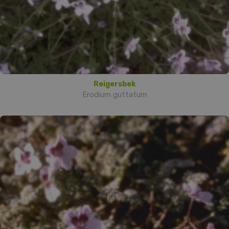
Reigersbek
Erodium guttatum