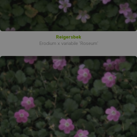
Reigersbek
Erodium x variabile 'Roseum'