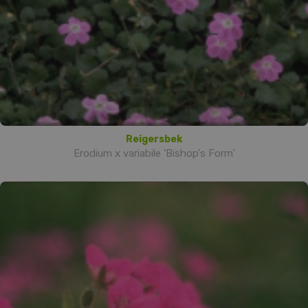
Reigersbek
Erodium x variabile 'Bishop's Form'