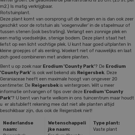
m2.) Is matig verkrijgbaar.
Rotstuinplant.
Deze plant komt van oorsprong uit de bergen en is dan ook zeer
geschikt voor de rotstuin als 'voegenvuller' in de stapelmuur of
tussen stenen (ook bestrating). Verlangt een zonnige plek en
een matig voedselrijke, stenige bodem. Deze plant staat het
liefst op een licht vochtige plek. U kunt haar goed uitplanten In
kleine groepjes of als eenling. Woekert niet of nauwelijks en laat
zich goed combineren met andere planten.
Bent u op zoek naar
Erodium 'County Park'
? De
Erodium
'County Park'
is ook wel bekend als
Reigersbek
. Deze
Geraniaceae heeft een maximale hoogt van ongeveer 20
centimeter. De
Reigersbek
is wintergroen. Wilt u meer
informatie ontvangen of tips over deze
Erodium 'County
Park'
? U bent van harte welkom in ons tuincentrum maar houdt
u er alstublieft rekening mee dat niet alle planten altijd
beschikbaar zijn, dus ook de Reigersbek niet!
Nederlandse
Wetenschappeli
Type plant:
naam:
jke naam:
Vaste plant