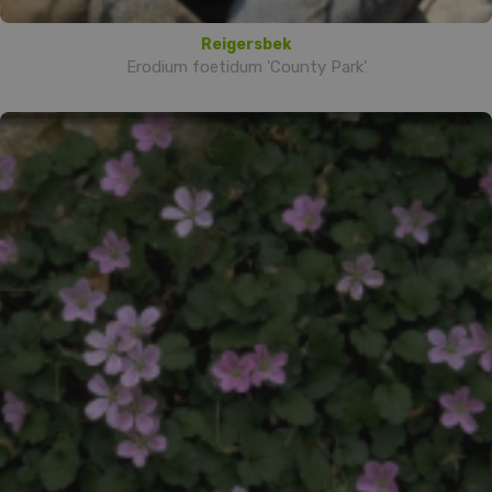
Reigersbek
Erodium foetidum 'County Park'