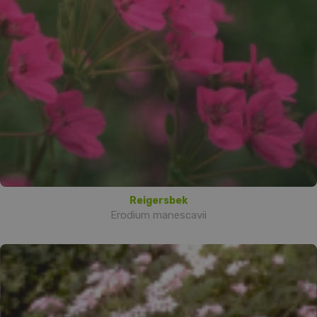
Reigersbek
Erodium manescavii