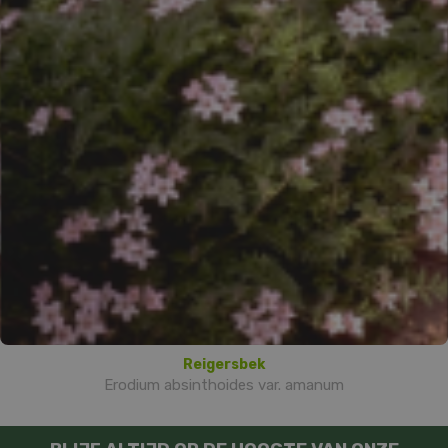
Reigersbek
Erodium absinthoides var. amanum