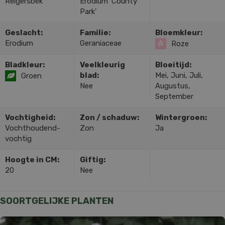
Reigersbek
Erodium 'County
Park'
Geslacht:
Familie:
Bloemkleur:
Erodium
Geraniaceae
Roze
Bladkleur:
Veelkleurig
Bloeitijd:
blad:
Mei, Juni, Juli,
Groen
Nee
Augustus,
September
Vochtigheid:
Zon / schaduw:
Wintergroen:
Vochthoudend-
Zon
Ja
vochtig
Hoogte in CM:
Giftig:
20
Nee
SOORTGELIJKE PLANTEN