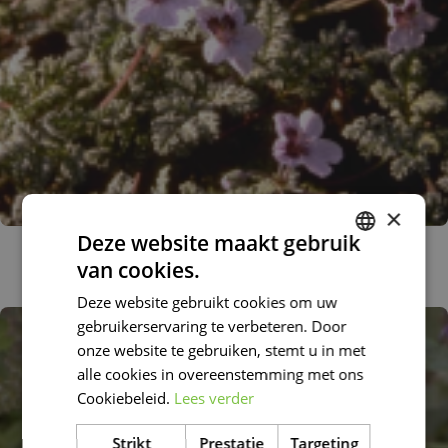
×
Deze website maakt gebruik
Reigersbek
van cookies.
Erodium x kolbianum 'Natasha'
DUTCH
Deze website gebruikt cookies om uw
FRENCH
gebruikerservaring te verbeteren. Door
DUTCH
onze website te gebruiken, stemt u in met
alle cookies in overeenstemming met ons
Cookiebeleid.
Lees verder
Strikt
Prestatie
Targeting