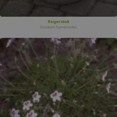
Reigersbek
Erodium hymenodes