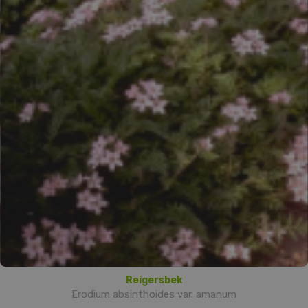
Reigersbek
Erodium absinthoides var. amanum