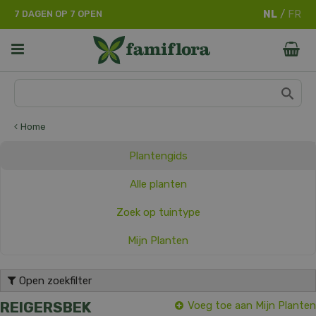
G
7 DAGEN OP 7 OPEN
a
n
a
a
r
c
o
n
Home
t
e
Plantengids
n
t
Alle planten
Zoek op tuintype
Mijn Planten
Open zoekfilter
REIGERSBEK
Voeg toe aan Mijn Planten