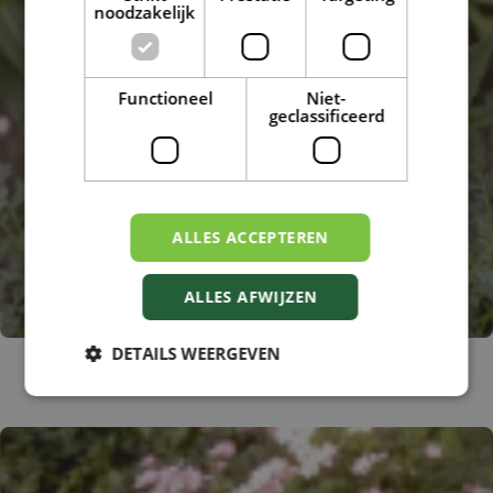
noodzakelijk
Functioneel
Niet-
geclassificeerd
ALLES ACCEPTEREN
ALLES AFWIJZEN
DETAILS WEERGEVEN
Reigersbek
Erodium chrysanthum