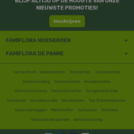
BLIJF ALTIJD OP DE HOOGTE VAN ONZE
NIEUWSTE PROMOTIES!
Inschrijven
FAMIFLORA MOESKROEN
FAMIFLORA DE PANNE
Tuincentrum
Kamerplanten
Tuinplanten
Tuindecoratie
Dierenvoeding
Tuinmeubelen
Huisdecoratie
Woonaccessoires
Decoratiecenter
Tuingereedschap
Tuincenter
Kerstdecoratie
Kerstbomen
Top 10 Kamerplanten
Gazon Aanleggen
Meststoffen
Cactussen
Orchidee
Vleesetende planten
Kerstversiering