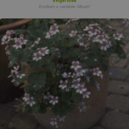
Reigersbek
Erodium x variabile 'Album'