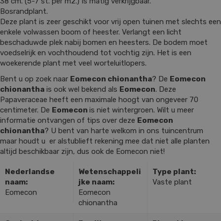
38 cm. (5-7 st. per m2.) Is matig verkrijgbaar.
Bosrandplant.
Deze plant is zeer geschikt voor vrij open tuinen met slechts een
enkele volwassen boom of heester. Verlangt een licht
beschaduwde plek nabij bomen en heesters. De bodem moet
voedselrijk en vochthoudend tot vochtig zijn. Het is een
woekerende plant met veel worteluitlopers.
Bent u op zoek naar
Eomecon chionantha
? De
Eomecon
chionantha
is ook wel bekend als
Eomecon
. Deze
Papaveraceae heeft een maximale hoogt van ongeveer 70
centimeter. De
Eomecon
is niet wintergroen. Wilt u meer
informatie ontvangen of tips over deze
Eomecon
chionantha
? U bent van harte welkom in ons tuincentrum
maar houdt u er alstublieft rekening mee dat niet alle planten
altijd beschikbaar zijn, dus ook de Eomecon niet!
Nederlandse
Wetenschappeli
Type plant:
naam:
jke naam:
Vaste plant
Eomecon
Eomecon
chionantha