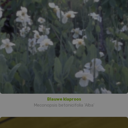
Blauwe klaproos
Meconopsis betonicifolia 'Alba'