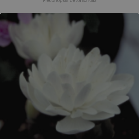
Meconopsis betonicifolia