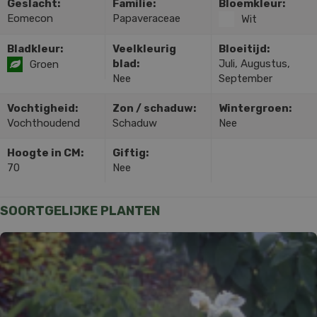
Geslacht:
Familie:
Bloemkleur:
Eomecon
Papaveraceae
Wit
Bladkleur:
Veelkleurig
Bloeitijd:
blad:
Juli, Augustus,
Groen
Nee
September
Vochtigheid:
Zon / schaduw:
Wintergroen:
Vochthoudend
Schaduw
Nee
Hoogte in CM:
Giftig:
70
Nee
SOORTGELIJKE PLANTEN