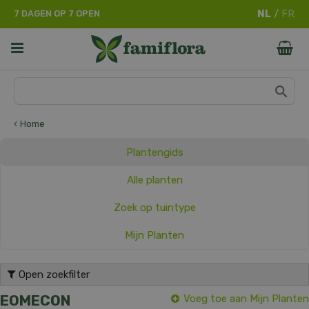
G
7 DAGEN OP 7 OPEN
a
n
a
a
r
c
o
n
Home
t
e
Plantengids
n
t
Alle planten
Zoek op tuintype
Mijn Planten
Open zoekfilter
EOMECON
Voeg toe aan Mijn Planten