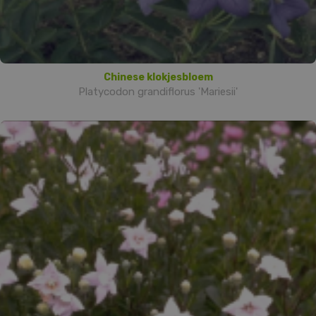
Chinese klokjesbloem
Platycodon grandiflorus 'Mariesii'