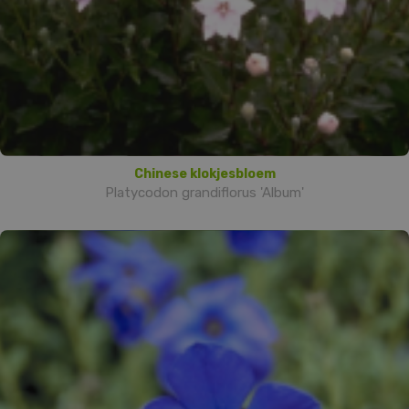
Chinese klokjesbloem
Platycodon grandiflorus 'Album'