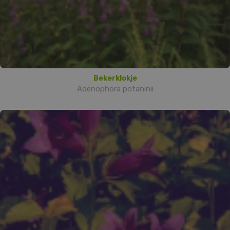
Bekerklokje
Adenophora potaninii