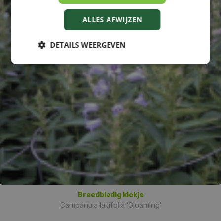
ALLES AFWIJZEN
DETAILS WEERGEVEN
Breedbladig klokje
Campanula latifolia 'Gloaming'