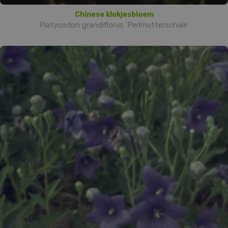
Chinese klokjesbloem
Platycodon grandiflorus 'Perlmutterschale'