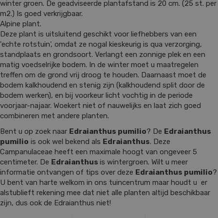
winter groen. De geadviseerde plantafstand is 20 cm. (25 st. per
m2.) Is goed verkrijgbaar.
Alpine plant.
Deze plant is uitsluitend geschikt voor liefhebbers van een
'echte rotstuin', omdat ze nogal kieskeurig is qua verzorging,
standplaats en grondsoort. Verlangt een zonnige plek en een
matig voedselrijke bodem. In de winter moet u maatregelen
treffen om de grond vrij droog te houden. Daarnaast moet de
bodem kalkhoudend en stenig zijn (kalkhoudend split door de
bodem werken), en bij voorkeur licht vochtig in de periode
voorjaar-najaar. Woekert niet of nauwelijks en laat zich goed
combineren met andere planten.
Bent u op zoek naar
Edraianthus pumilio
? De
Edraianthus
pumilio
is ook wel bekend als
Edraianthus
. Deze
Campanulaceae heeft een maximale hoogt van ongeveer 5
centimeter. De
Edraianthus
is wintergroen. Wilt u meer
informatie ontvangen of tips over deze
Edraianthus pumilio
?
U bent van harte welkom in ons tuincentrum maar houdt u er
alstublieft rekening mee dat niet alle planten altijd beschikbaar
zijn, dus ook de Edraianthus niet!