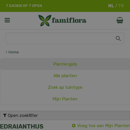
G
7 DAGEN OP 7 OPEN
a
n
a
a
r
c
o
n
Home
t
e
Plantengids
n
t
Alle planten
Zoek op tuintype
Mijn Planten
Open zoekfilter
EDRAIANTHUS
Voeg toe aan Mijn Planten