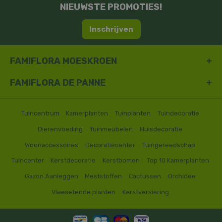
NIEUWSTE PROMOTIES!
Inschrijven
FAMIFLORA MOESKROEN
FAMIFLORA DE PANNE
Tuincentrum
Kamerplanten
Tuinplanten
Tuindecoratie
Dierenvoeding
Tuinmeubelen
Huisdecoratie
Woonaccessoires
Decoratiecenter
Tuingereedschap
Tuincenter
Kerstdecoratie
Kerstbomen
Top 10 Kamerplanten
Gazon Aanleggen
Meststoffen
Cactussen
Orchidee
Vleesetende planten
Kerstversiering