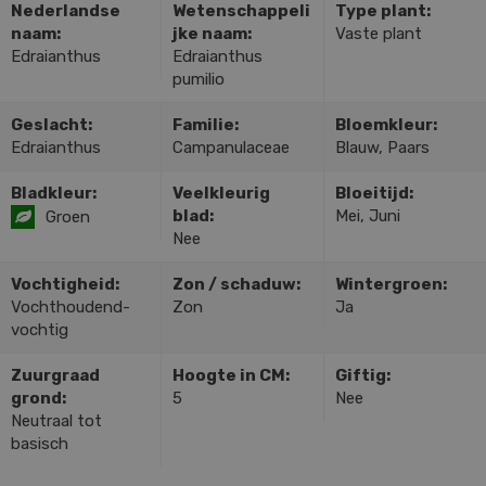
Nederlandse
Wetenschappeli
Type plant:
naam:
jke naam:
Vaste plant
Edraianthus
Edraianthus
pumilio
Geslacht:
Familie:
Bloemkleur:
Edraianthus
Campanulaceae
Blauw, Paars
Bladkleur:
Veelkleurig
Bloeitijd:
blad:
Mei, Juni
Groen
Nee
Vochtigheid:
Zon / schaduw:
Wintergroen:
Vochthoudend-
Zon
Ja
vochtig
Zuurgraad
Hoogte in CM:
Giftig:
grond:
5
Nee
Neutraal tot
basisch