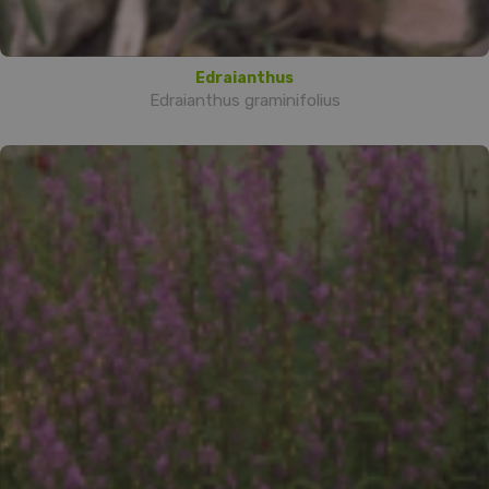
Edraianthus
Edraianthus graminifolius