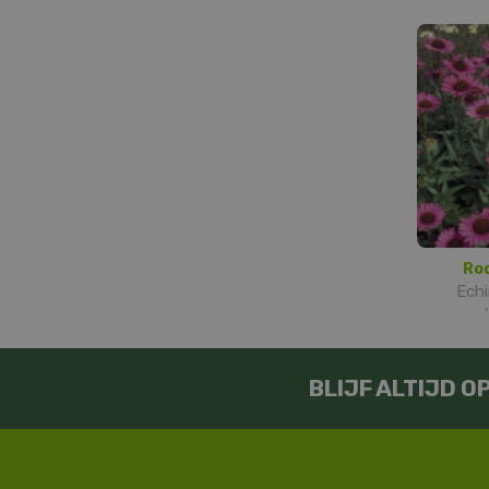
Ro
Echi
BLIJF ALTIJD 