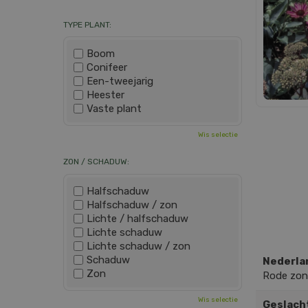
TYPE PLANT:
Boom
Conifeer
Een-tweejarig
Heester
Vaste plant
Wis selectie
ZON / SCHADUW:
Halfschaduw
Halfschaduw / zon
Lichte / halfschaduw
Lichte schaduw
Lichte schaduw / zon
Schaduw
Nederla
Zon
Rode zo
Wis selectie
Geslach