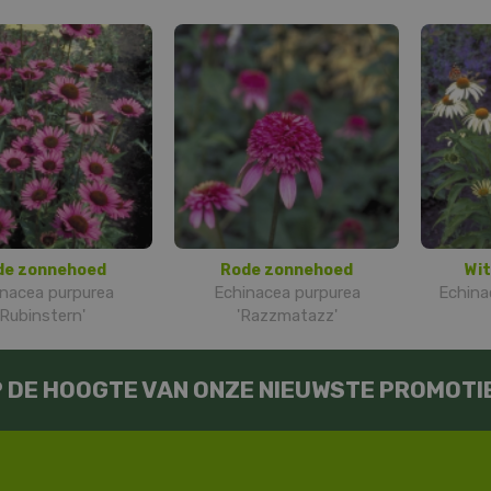
de zonnehoed
Rode zonnehoed
Wi
nacea purpurea
Echinacea purpurea
Echina
'Rubinstern'
'Razzmatazz'
OP DE HOOGTE VAN ONZE NIEUWSTE PROMOTI