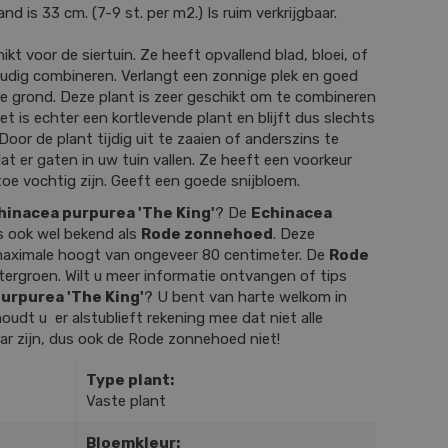
d is 33 cm. (7-9 st. per m2.) Is ruim verkrijgbaar.
ikt voor de siertuin. Ze heeft opvallend blad, bloei, of
oudig combineren. Verlangt een zonnige plek en goed
ke grond. Deze plant is zeer geschikt om te combineren
et is echter een kortlevende plant en blijft dus slechts
Door de plant tijdig uit te zaaien of anderszins te
t er gaten in uw tuin vallen. Ze heeft een voorkeur
oe vochtig zijn. Geeft een goede snijbloem.
hinacea purpurea 'The King'
? De
Echinacea
s ook wel bekend als
Rode zonnehoed
. Deze
maximale hoogt van ongeveer 80 centimeter. De
Rode
ntergroen. Wilt u meer informatie ontvangen of tips
urpurea 'The King'
? U bent van harte welkom in
udt u er alstublieft rekening mee dat niet alle
aar zijn, dus ook de Rode zonnehoed niet!
Type plant:
Vaste plant
Bloemkleur: