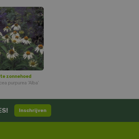
tte zonnehoed
cea purpurea 'Alba'
ES!
Inschrijven