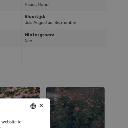
Paars, Rood
Bloeitijd:
Juli, Augustus, September
Wintergroen:
Nee
×
 website te
DUTCH