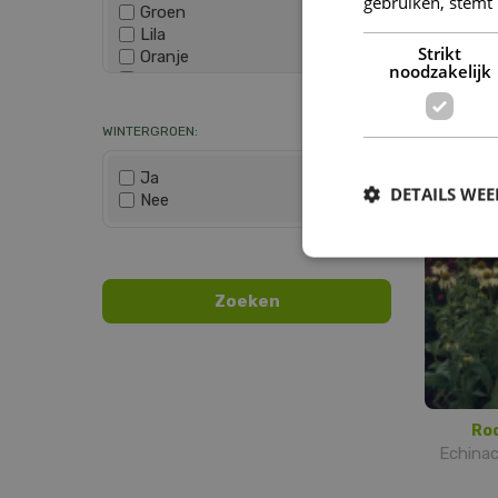
gebruiken, stemt
Groen
Lila
Strikt
Oranje
noodzakelijk
Paars
Eg
Wis selectie
Rood
Ech
Roze
WINTERGROEN:
Wit
Zwart
Ja
DETAILS WE
Nee
Wis selectie
Ro
Echinac