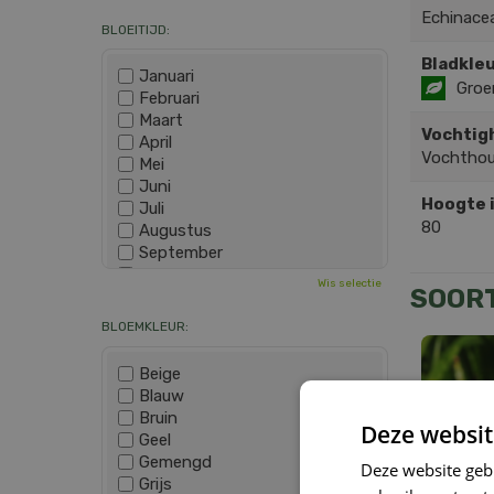
Echinace
BLOEITIJD:
Bladkleu
Januari
Groe
Februari
Maart
Vochtig
April
Vochtho
Mei
Juni
Hoogte 
Juli
80
Augustus
September
Oktober
Wis selectie
SOOR
November
December
BLOEMKLEUR:
Beige
Blauw
Bruin
Deze websit
Geel
Gemengd
Deze website geb
Grijs