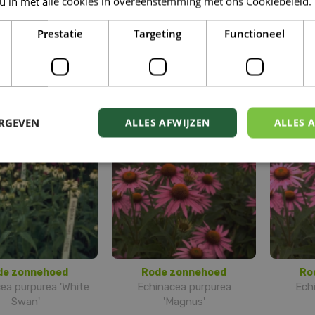
 u in met alle cookies in overeenstemming met ons Cookiebeleid.
Prestatie
Targeting
Functioneel
elzonnehoed
Rode zonnehoed
Ro
inacea pallida
Echinacea purpurea
Echinac
'Maxima'
ERGEVEN
ALLES AFWIJZEN
ALLES 
de zonnehoed
Rode zonnehoed
Ro
ea purpurea 'White
Echinacea purpurea
Ech
Swan'
'Magnus'