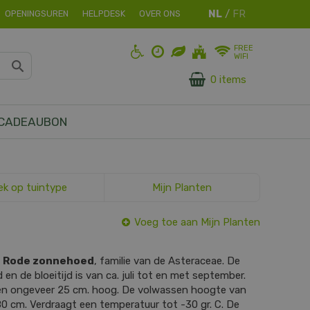
OPENINGSUREN
HELPDESK
OVER ONS
FREE
WIFI
0 items
CADEAUBON
ek op tuintype
Mijn Planten
Voeg toe aan Mijn Planten
s
Rode zonnehoed
, familie van de Asteraceae. De
 en de bloeitijd is van ca. juli tot en met september.
 en ongeveer 25 cm. hoog. De volwassen hoogte van
80 cm. Verdraagt een temperatuur tot -30 gr. C. De