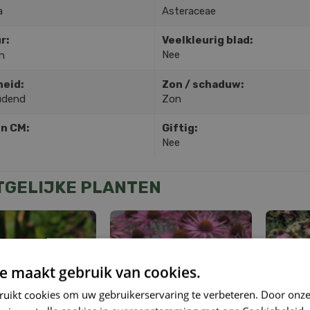
a
Asteraceae
r:
Veelkleurig blad:
Nee
n
heid:
Zon / schaduw:
udend
Zon
in CM:
Giftig:
Nee
TGELIJKE PLANTEN
e maakt gebruik van cookies.
ruikt cookies om uw gebruikerservaring te verbeteren. Door onze