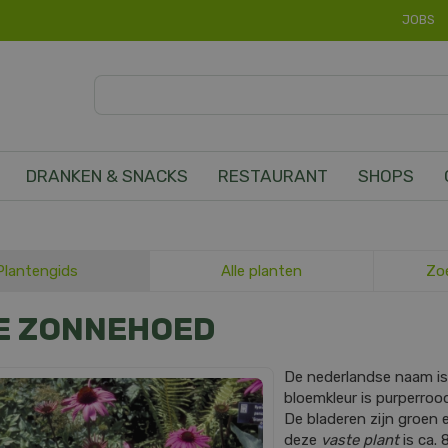
JOBS
DRANKEN & SNACKS
RESTAURANT
SHOPS
Plantengids
Alle planten
Zo
E ZONNEHOED
De nederlandse naam i
bloemkleur is purperrood
De bladeren zijn groen
deze
vaste plant
is ca. 