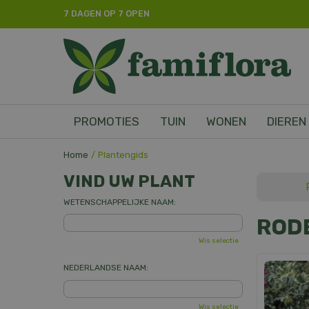
Ga
7 DAGEN OP 7 OPEN
naar
content
PROMOTIES
TUIN
WONEN
DIEREN
Home
Plantengids
VIND UW PLANT
WETENSCHAPPELIJKE NAAM:
ROD
Wis selectie
NEDERLANDSE NAAM:
Wis selectie