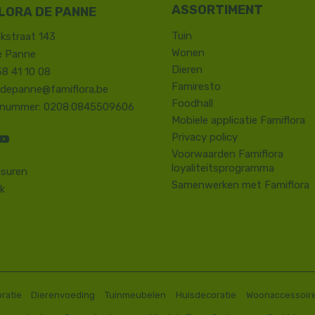
LORA DE PANNE
Tuin
kstraat 143
Wonen
e Panne
Dieren
58 41 10 08
Famiresto
.depanne@famiflora.be
Foodhall
-nummer: 0208:0845509606
Mobiele applicatie Famiflora
Privacy policy
Voorwaarden Famiflora
loyaliteitsprogramma
suren
Samenwerken met Famiflora
k
ratie
Dierenvoeding
Tuinmeubelen
Huisdecoratie
Woonaccessoir