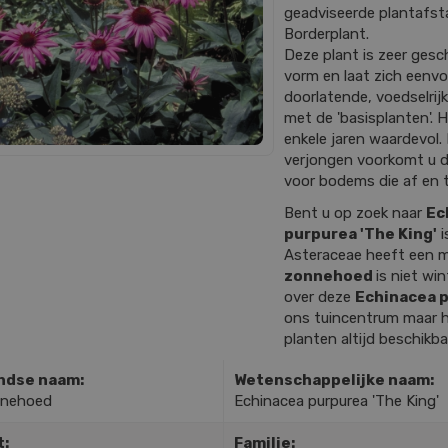
geadviseerde plantafstan
Borderplant.
Deze plant is zeer gesch
vorm en laat zich eenv
doorlatende, voedselrij
met de 'basisplanten'. H
enkele jaren waardevol. 
verjongen voorkomt u da
voor bodems die af en t
Bent u op zoek naar
Ec
purpurea 'The King'
i
Asteraceae heeft een 
zonnehoed
is niet wi
over deze
Echinacea p
ons tuincentrum maar ho
planten altijd beschikb
ndse naam:
Wetenschappelijke naam:
nnehoed
Echinacea purpurea 'The King'
t:
Familie: