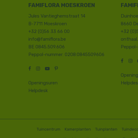
FAMIFLORA MOESKROEN
FAMIF
Jules Vantieghemstraat 14
Duinhoe
B-7711 Moeskroen
8660 D
+32 (0)56 33 66 00
+32 (0)
info@famiflora.be
onthaal
BE 0845.509.606
Peppol
Peppol-nummer: 0208:0845509606
Opening
Openingsuren
Helpdes
Helpdesk
Tuincentrum
Kamerplanten
Tuinplanten
Tuindeco