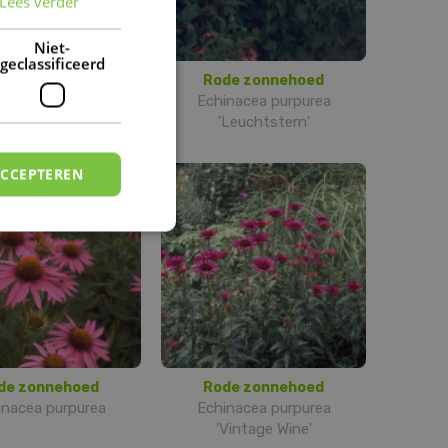
Lees verder
FRENCH
DUTCH
Niet-
geclassificeerd
de zonnehoed
Rode zonnehoed
ea purpurea 'Kim's
Echinacea purpurea
Knee High'
'Leuchtstern'
ACCEPTEREN
de zonnehoed
Rode zonnehoed
inacea purpurea
Echinacea purpurea
'Vintage Wine'