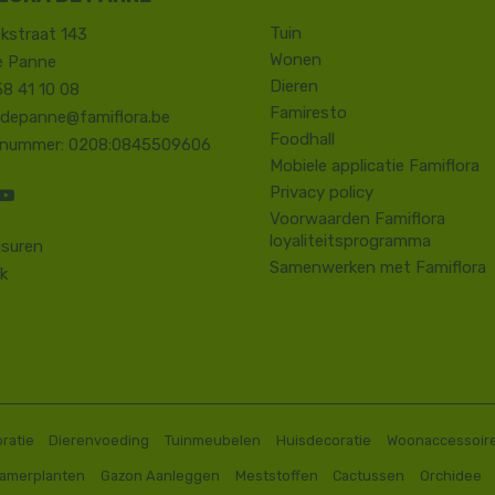
Tuin
kstraat 143
Wonen
e Panne
Dieren
58 41 10 08
Famiresto
.depanne@famiflora.be
Foodhall
-nummer: 0208:0845509606
Mobiele applicatie Famiflora
Privacy policy
Voorwaarden Famiflora
loyaliteitsprogramma
suren
Samenwerken met Famiflora
k
ratie
Dierenvoeding
Tuinmeubelen
Huisdecoratie
Woonaccessoir
Kamerplanten
Gazon Aanleggen
Meststoffen
Cactussen
Orchidee