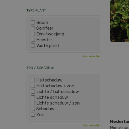
TYPE PLANT:
Boom
Conifeer
Een-tweejarig
Heester
Vaste plant
Wis selectie
ZON / SCHADUW:
Halfschaduw
Halfschaduw / zon
Lichte / halfschaduw
Lichte schaduw
Lichte schaduw / zon
Schaduw
Zon
Nederla
Wis selectie
Geschubd