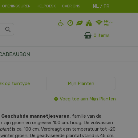
OPENINGSUREN
HELPDESK
OVER ONS
FREE
WIFI
0 items
CADEAUBON
ek op tuintype
Mijn Planten
Voeg toe aan Mijn Planten
s
Geschubde mannetjesvaren
, familie van de
en zijn groen en ongeveer 100 cm. hoog. De volwassen
plant
is ca. 100 cm. Verdraagt een temperatuur tot -20
le winter groen. De geadviseerde plantafstand is 45 cm.