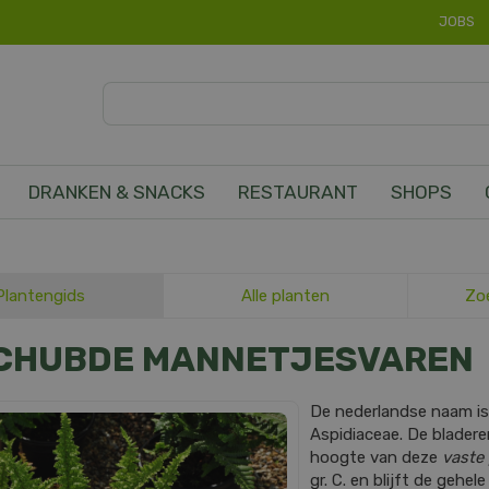
JOBS
DRANKEN & SNACKS
RESTAURANT
SHOPS
Plantengids
Alle planten
Zo
CHUBDE MANNETJESVAREN
De nederlandse naam i
Aspidiaceae. De blader
hoogte van deze
vaste 
gr. C. en blijft de gehe