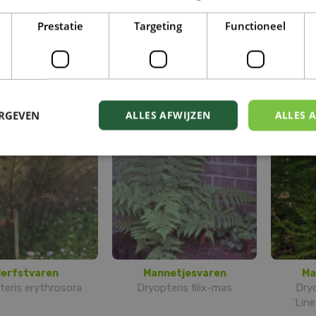
Prestatie
Targeting
Functioneel
de stekelvaren
Geschubde
pteris dilatata
mannetjesvaren
ma
Dryopteris affinis 'The
Dryopter
King'
ERGEVEN
ALLES AFWIJZEN
ALLES 
erfstvaren
Mannetjesvaren
Ma
teris erythrosora
Dryopteris filix-mas
Dryo
'Line