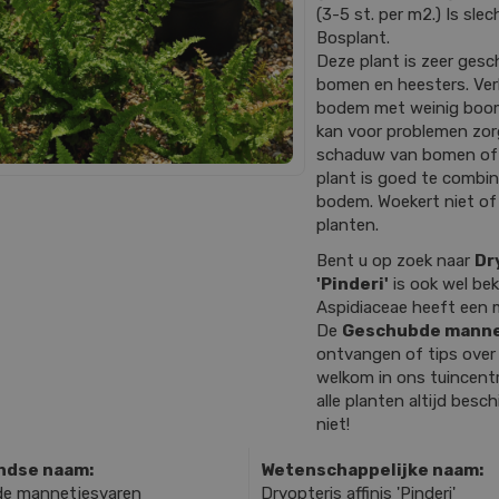
(3-5 st. per m2.) Is slec
Bosplant.
Deze plant is zeer gesc
bomen en heesters. Ver
bodem met weinig boomwo
kan voor problemen zorg
schaduw van bomen of h
plant is goed te combi
bodem. Woekert niet of
planten.
Bent u op zoek naar
Dr
'Pinderi'
is ook wel be
Aspidiaceae heeft een 
De
Geschubde manne
ontvangen of tips ove
welkom in ons tuincentr
alle planten altijd bes
niet!
ndse naam:
Wetenschappelijke naam:
e mannetjesvaren
Dryopteris affinis 'Pinderi'