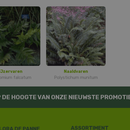
IJzervaren
Naaldvaren
omium falcatum
Polystichum munitum
OP DE HOOGTE VAN ONZE NIEUWSTE PROMOTI
LORA DE PANNE