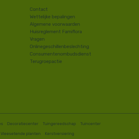
Contact
​Wettelijke bepalingen
Algemene voorwaarden
Huisreglement Famiflora
Vragen
Onlinegeschillenbeslechting
Consumentenombudsdienst
Terugroepactie
es
Decoratiecenter
Tuingereedschap
Tuincenter
Vleesetende planten
Kerstversiering