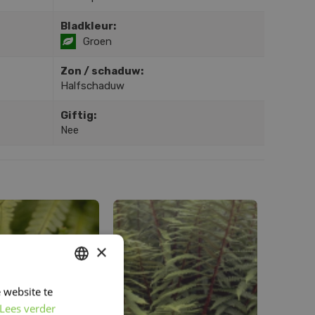
Bladkleur:
Groen
Zon / schaduw:
Halfschaduw
Giftig:
Nee
×
 website te
DUTCH
Lees verder
FRENCH