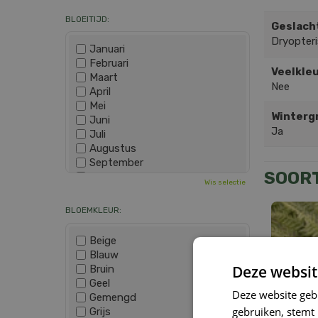
BLOEITIJD:
Geslach
Dryopteri
Januari
Februari
Veelkleu
Maart
Nee
April
Mei
Winterg
Juni
Ja
Juli
Augustus
September
SOOR
Oktober
Wis selectie
November
December
BLOEMKLEUR:
Beige
Blauw
Deze websit
Bruin
Geel
Deze website geb
Gemengd
gebruiken, stemt
Grijs