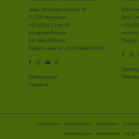
Jules Vantieghemstraat 14
Duinhoe
B-7711 Moeskroen
8660 D
+32 (0)56 33 66 00
+32 (0)
info@famiflora.be
onthaal
BE 0845.509.606
Peppol
Peppol-nummer: 0208:0845509606
Opening
Openingsuren
Helpdes
Helpdesk
Tuincentrum
Kamerplanten
Tuinplanten
Tuindeco
Kerstdecoratie
Kerstbomen
Top 10 