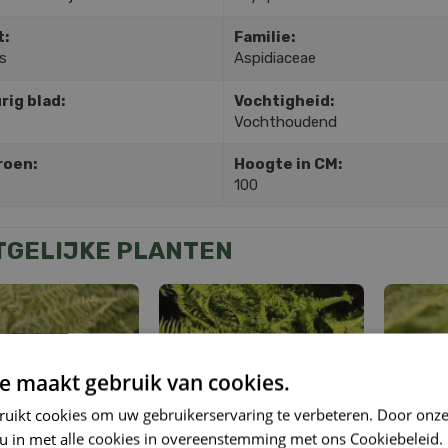
t:
Familie:
s
Aspidiaceae
rig blad:
Vochtigheid:
Vochthoudend
roen:
Hoogte in CM:
100
TGELIJKE PLANTEN
e maakt gebruik van cookies.
ruikt cookies om uw gebruikerservaring te verbeteren. Door onze
 u in met alle cookies in overeenstemming met ons Cookiebeleid.