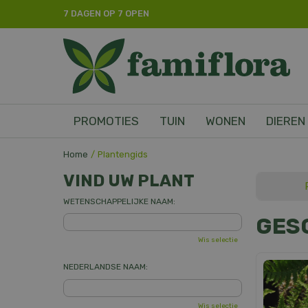
Ga
7 DAGEN OP 7 OPEN
naar
content
PROMOTIES
TUIN
WONEN
DIEREN
Home
Plantengids
VIND UW PLANT
WETENSCHAPPELIJKE NAAM:
GES
Wis selectie
NEDERLANDSE NAAM:
Wis selectie