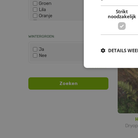
Groen
Lila
Strikt
Oranje
noodzakelijk
Bre
Paars
Dryo
Wis selectie
Rood
Roze
WINTERGROEN:
Wit
Zwart
Ja
DETAILS WE
Nee
Wis selectie
H
Dryop