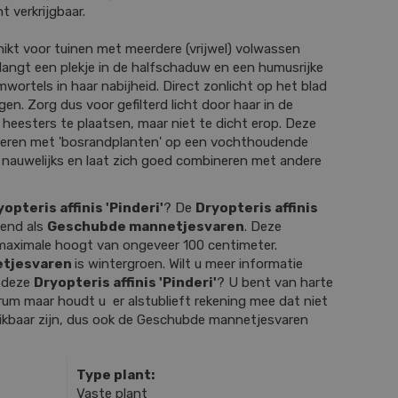
ht verkrijgbaar.
hikt voor tuinen met meerdere (vrijwel) volwassen
langt een plekje in de halfschaduw en een humusrijke
rtels in haar nabijheid. Direct zonlicht op het blad
en. Zorg dus voor gefilterd licht door haar in de
eesters te plaatsen, maar niet te dicht erop. Deze
neren met 'bosrandplanten' op een vochthoudende
 nauwelijks en laat zich goed combineren met andere
yopteris affinis 'Pinderi'
? De
Dryopteris affinis
kend als
Geschubde mannetjesvaren
. Deze
maximale hoogt van ongeveer 100 centimeter.
tjesvaren
is wintergroen. Wilt u meer informatie
r deze
Dryopteris affinis 'Pinderi'
? U bent van harte
um maar houdt u er alstublieft rekening mee dat niet
chikbaar zijn, dus ook de Geschubde mannetjesvaren
Type plant:
Vaste plant