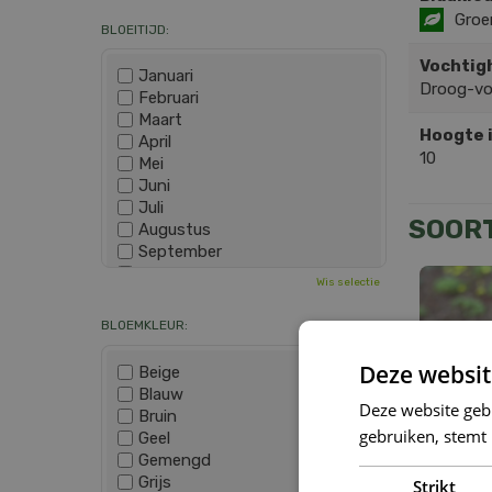
Groe
BLOEITIJD:
Vochtig
Januari
Droog-v
Februari
Maart
Hoogte 
April
10
Mei
Juni
Juli
SOOR
Augustus
September
Oktober
Wis selectie
November
December
BLOEMKLEUR:
Deze websit
Beige
Blauw
Deze website geb
Bruin
gebruiken, stemt
Geel
Gemengd
Grijs
Strikt