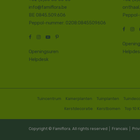
info@famiflora.be
onthaal
BE 0845.509.606
Peppol
Peppol-nummer: 0208:0845509606
Opening
Openingsuren
Helpdes
Helpdesk
Tuincentrum
Kamerplanten
Tuinplanten
Tuindeco
Kerstdecoratie
Kerstbomen
Top 10 
Copyright © Famiflora. All rights reserved │
Francais
│
Priv