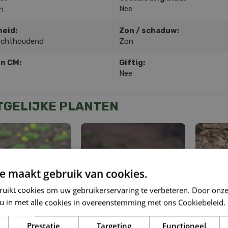
Nee
n
heid:
Zon / schaduw:
ochthoudend
Zon
in CM:
Giftig:
Nee
TGELIJKE PLANTEN
e maakt gebruik van cookies.
ruikt cookies om uw gebruikerservaring te verbeteren. Door onze
 u in met alle cookies in overeenstemming met ons Cookiebeleid.
Prestatie
Targeting
Functioneel