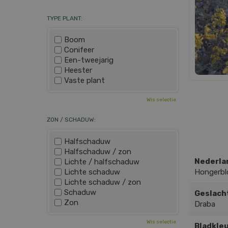
TYPE PLANT:
Boom
Conifeer
Een-tweejarig
Heester
Vaste plant
Wis selectie
ZON / SCHADUW:
Halfschaduw
Halfschaduw / zon
Nederla
Lichte / halfschaduw
Lichte schaduw
Hongerbl
Lichte schaduw / zon
Schaduw
Geslach
Zon
Draba
Wis selectie
Bladkleu