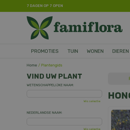
Ga
7 DAGEN OP 7 OPEN
naar
content
PROMOTIES
TUIN
WONEN
DIEREN
Home
Plantengids
VIND UW PLANT
WETENSCHAPPELIJKE NAAM:
HON
Wis selectie
NEDERLANDSE NAAM:
Wis selectie