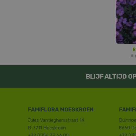
B
Au
BLIJF ALTIJD 
FAMIFLORA MOESKROEN
FAMIF
Jules Vantieghemstraat 14
Duinhoe
B-7711 Moeskroen
8660 D
+32 (0)56 33 66 00
+32 (0)