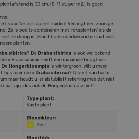
plantafstand is 30 cm. (8-11 st. per m2.) Is goed
mte.
ikt voor 'de tuin op het zuiden'. Verlangt een zonnige
ond. Ze is ook te combineren met 'rotsplanten' als de
niet te droog is. Groeit bodembedekkend en laat zich
ndere planten.
aba sibirica
? De
Draba sibirica
is ook wel bekend
 Deze Brassicaceae heeft een maximale hoogt van
. De
Hongerbloempje
is wintergroen. Wilt u meer
f tips over deze
Draba sibirica
? U bent van harte
um maar houdt u er alstublieft rekening mee dat niet
hikbaar zijn, dus ook de Hongerbloempje niet!
Type plant:
Vaste plant
Bloemkleur:
Geel
Bloeitijd: