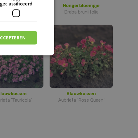
geclassificeerd
ngerbloempje
Hongerbloempje
aba lasiocarpa
Draba bruniifolia
ACCEPTEREN
lauwkussen
Blauwkussen
ieta 'Tauricola'
Aubrieta 'Rose Queen'