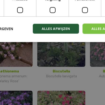
ngerbloempje
Hongerbloempje
Ho
aba mollissima
Draba dedeana
Dr
ERGEVEN
ALLES AFWIJZEN
ALLES 
Aethionema
Biscutella
B
ionema armenum
Biscutella laevigata
Aubr
Warley Rose'