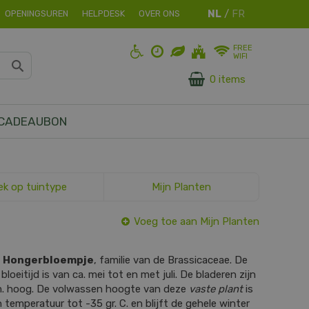
OPENINGSUREN
HELPDESK
OVER ONS
FREE
WIFI
0 items
CADEAUBON
ek op tuintype
Mijn Planten
Voeg toe aan Mijn Planten
s
Hongerbloempje
, familie van de Brassicaceae. De
bloeitijd is van ca. mei tot en met juli. De bladeren zijn
m. hoog. De volwassen hoogte van deze
vaste plant
is
 temperatuur tot -35 gr. C. en blijft de gehele winter