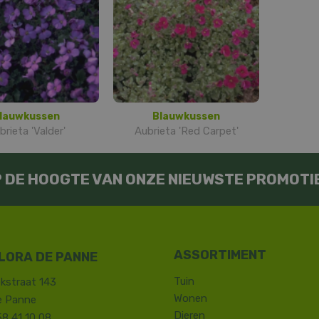
lauwkussen
Blauwkussen
brieta 'Valder'
Aubrieta 'Red Carpet'
OP DE HOOGTE VAN ONZE NIEUWSTE PROMOTI
LORA DE PANNE
Tuin
kstraat 143
Wonen
e Panne
Dieren
58 41 10 08