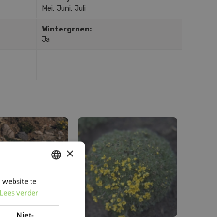
Mei, Juni, Juli
Wintergroen:
Ja
×
 website te
DUTCH
Lees verder
FRENCH
DUTCH
Niet-