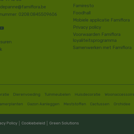
Famiresto
.depanne@famiflora.be
Foodhall
-nummer: 0208:0845509606
Mobiele applicatie Famiflora
Privacy policy
Voorwaarden Famiflora
loyaliteitsprogramma
suren
Samenwerken met Famiflora
k
ratie
Dierenvoeding
Tuinmeubelen
Huisdecoratie
Woonaccessoir
Kamerplanten
Gazon Aanleggen
Meststoffen
Cactussen
Orchidee
acy Policy
│
Cookiebeleid
│
Green Solutions