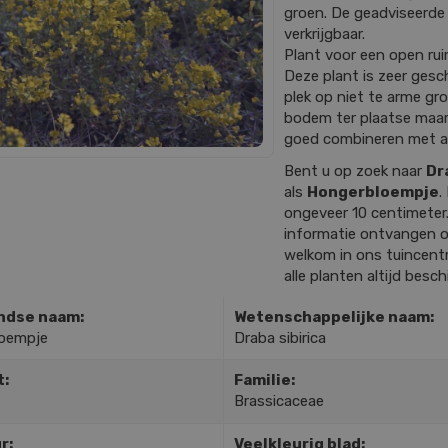
groen. De geadviseerde 
verkrijgbaar.
Plant voor een open rui
Deze plant is zeer gesch
plek op niet te arme gr
bodem ter plaatse maar 
goed combineren met a
Bent u op zoek naar
Dr
als
Hongerbloempje
.
ongeveer 10 centimeter
informatie ontvangen o
welkom in ons tuincentr
alle planten altijd besc
ndse naam:
Wetenschappelijke naam:
oempje
Draba sibirica
t:
Familie:
Brassicaceae
r:
Veelkleurig blad: