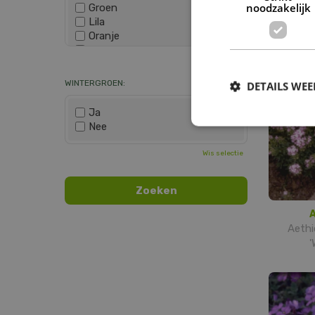
noodzakelijk
Groen
Ho
Lila
Dr
Oranje
Paars
Wis selectie
Rood
Roze
WINTERGROEN:
DETAILS WE
Wit
Zwart
Ja
Nee
Wis selectie
Aeth
'