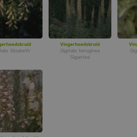
gerhoedskruid
Vingerhoedskruid
Vin
talis 'Elizabeth'
Digitalis ferruginea
Dig
'Gigantea'