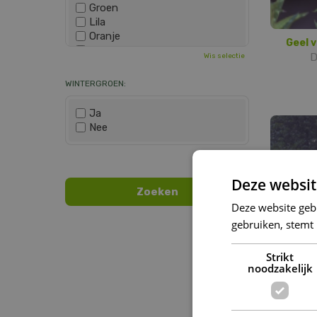
Groen
Lila
Oranje
Geel 
Paars
D
Wis selectie
Rood
Roze
WINTERGROEN:
Wit
Zwart
Ja
Nee
Wis selectie
Deze websit
Deze website geb
gebruiken, stemt
Strikt
noodzakelijk
vin
Digitali