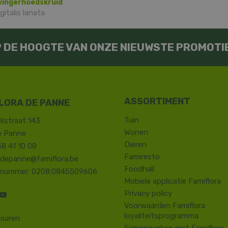
 vingerhoedskruid
gitalis lanata
OP DE HOOGTE VAN ONZE NIEUWSTE PROMOTI
LORA DE PANNE
Tuin
kstraat 143
Wonen
e Panne
Dieren
58 41 10 08
Famiresto
.depanne@famiflora.be
Foodhall
-nummer: 0208:0845509606
Mobiele applicatie Famiflora
Privacy policy
Voorwaarden Famiflora
loyaliteitsprogramma
suren