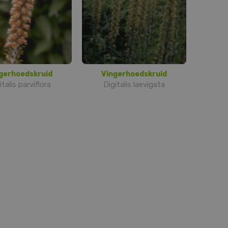
gerhoedskruid
Vingerhoedskruid
italis parviflora
Digitalis laevigata