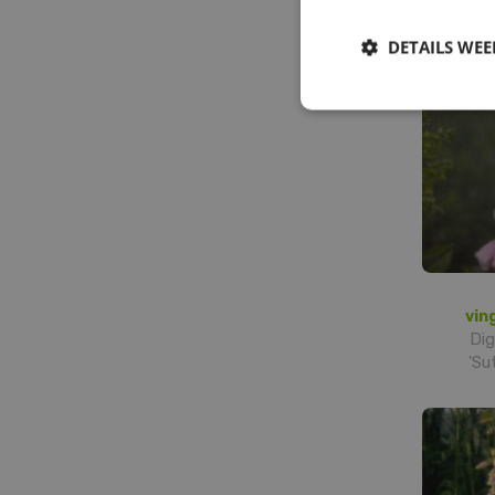
DETAILS WE
vin
Dig
'Su