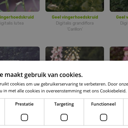
vingerhoedskruid
Geel vingerhoedskruid
Geel 
igitalis lutea
Digitalis grandiflora
Digi
'Carillon'
e maakt gebruik van cookies.
ruikt cookies om uw gebruikerservaring te verbeteren. Door onze
 u in met alle cookies in overeenstemming met ons Cookiebeleid.
Prestatie
Targeting
Functioneel
Gewoon
Gewoon
gerhoedskruid
vingerhoedskruid
vin
s purpurea Excelsior
Digitalis purpurea 'Alba'
Dig