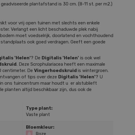
 geadviseerde plantafstand is 30 cm. (8-11 st. per m2.)
hikt voor vrij open tuinen met slechts een enkele
ter. Verlangt een licht beschaduwde plek nabij
 bodem moet voedselrijk, doorlatend en vochthoudend
ge standplaats ook goed verdragen. Geeft een goede
italis 'Helen'
? De
Digitalis 'Helen'
is ook wel
dskruid
. Deze Scrophulariacea heeft een maximale
0 centimeter. De
Vingerhoedskruid
is wintergroen.
 ontvangen of tips over deze
Digitalis 'Helen'
? U
in ons tuincentrum maar houdt u er alstublieft
le planten altijd beschikbaar zijn, dus ook de
Type plant:
Vaste plant
Bloemkleur:
Roze