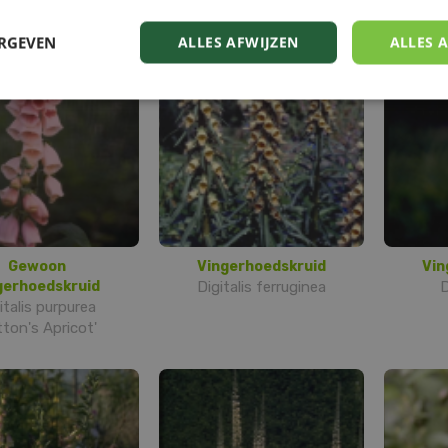
Hybrids
ERGEVEN
ALLES AFWIJZEN
ALLES 
Gewoon
Vingerhoedskruid
Vin
gerhoedskruid
Digitalis ferruginea
D
italis purpurea
tton's Apricot'