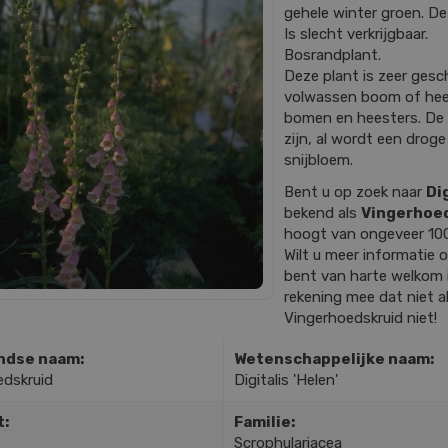
gehele winter groen. De
Is slecht verkrijgbaar.
Bosrandplant.
Deze plant is zeer gesc
volwassen boom of hees
bomen en heesters. De
zijn, al wordt een dro
snijbloem.
Bent u op zoek naar
Dig
bekend als
Vingerhoe
hoogt van ongeveer 10
Wilt u meer informatie
bent van harte welkom 
rekening mee dat niet al
Vingerhoedskruid niet!
ndse naam:
Wetenschappelijke naam:
edskruid
Digitalis 'Helen'
t:
Familie:
Scrophulariacea