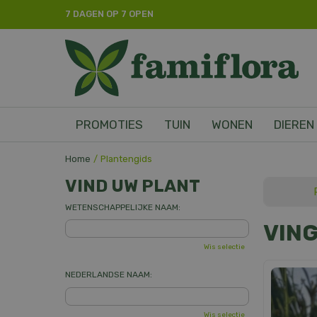
Ga
7 DAGEN OP 7 OPEN
naar
content
PROMOTIES
TUIN
WONEN
DIEREN
Home
Plantengids
VIND UW PLANT
WETENSCHAPPELIJKE NAAM:
VIN
Wis selectie
NEDERLANDSE NAAM:
Wis selectie