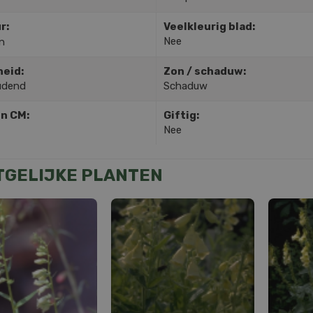
r:
Veelkleurig blad:
Nee
n
heid:
Zon / schaduw:
udend
Schaduw
in CM:
Giftig:
Nee
TGELIJKE PLANTEN