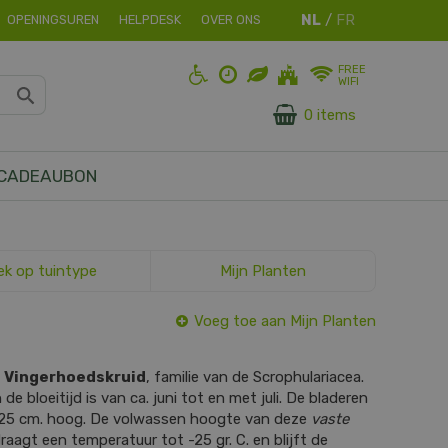
OPENINGSUREN
HELPDESK
OVER ONS
FREE
WIFI
0 items
CADEAUBON
ek op tuintype
Mijn Planten
Voeg toe aan Mijn Planten
s
Vingerhoedskruid
, familie van de Scrophulariacea.
de bloeitijd is van ca. juni tot en met juli. De bladeren
 25 cm. hoog. De volwassen hoogte van deze
vaste
raagt een temperatuur tot -25 gr. C. en blijft de