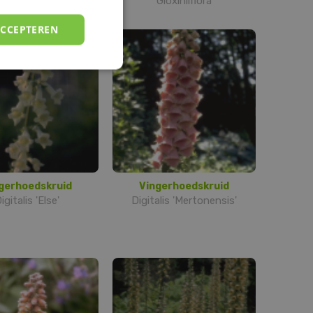
'Gloxiniiflora'
ACCEPTEREN
gerhoedskruid
Vingerhoedskruid
igitalis 'Else'
Digitalis 'Mertonensis'