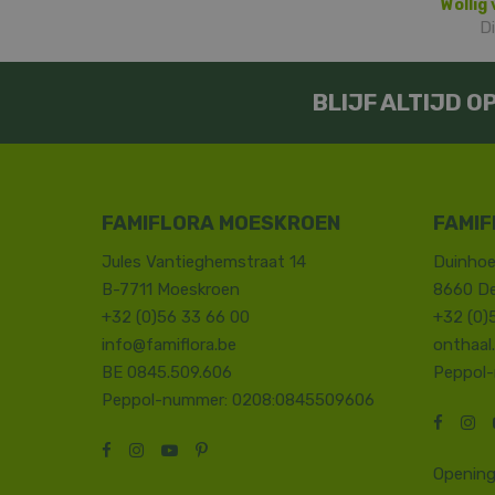
Wollig
Di
BLIJF ALTIJD 
FAMIFLORA MOESKROEN
FAMIF
Jules Vantieghemstraat 14
Duinhoe
B-7711 Moeskroen
8660 D
+32 (0)56 33 66 00
+32 (0)
info@famiflora.be
onthaal
BE 0845.509.606
Peppol
Peppol-nummer: 0208:0845509606
Opening