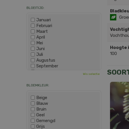
BLOEITIJD:
Bladkleu
Groe
Januari
Februari
Vochtig
Maart
Vochtho
April
Mei
Hoogte 
Juni
100
Juli
Augustus
September
SOOR
Oktober
Wis selectie
November
December
BLOEMKLEUR:
Beige
Blauw
Bruin
Geel
Gemengd
Grijs