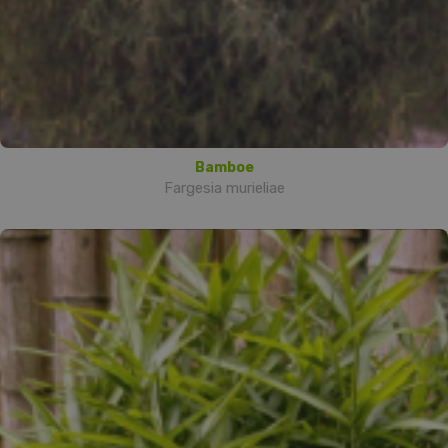
Bamboe
Fargesia murieliae