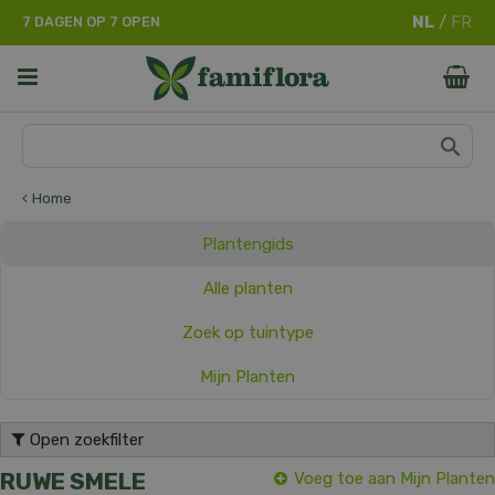
G
7 DAGEN OP 7 OPEN
a
n
a
a
r
c
o
n
Home
t
e
Plantengids
n
t
Alle planten
Zoek op tuintype
Mijn Planten
Open zoekfilter
RUWE SMELE
Voeg toe aan Mijn Planten