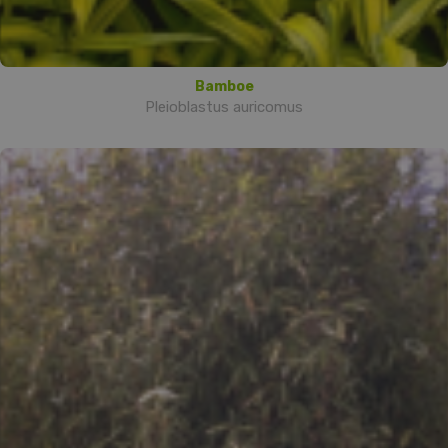
Bamboe
Pleioblastus auricomus