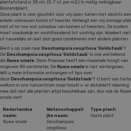
plantafstand is 38 cm. (5-7 st. per m2.) Is matig verkrijgbaar.
Bosrandplant.
Deze plant is zeer geschikt voor vrij open tuinen met slechts een
enkele volwassen boom of heester. Verlangt een vrij zonnige plek
met af en toe wat schaduw van bomen of heesters. De bodem
moet voedselrijk en vochthoudend tot vochtig zijn. Woekert niet
of nauwelijks en laat zich goed combineren met andere planten.
Bent u op zoek naar
Deschampsia cespitosa 'Goldstaub'
?
De
Deschampsia cespitosa 'Goldstaub'
is ook wel bekend
als
Ruwe smele
. Deze Poaceae heeft een maximale hoogt van
ongeveer 80 centimeter. De
Ruwe smele
is niet wintergroen.
Wilt u meer informatie ontvangen of tips over
deze
Deschampsia cespitosa 'Goldstaub'
? U bent van harte
welkom in ons tuincentrum maar houdt u er alstublieft rekening
mee dat niet alle planten altijd beschikbaar zijn, dus ook de Ruwe
smele niet!
Nederlandse
Wetenschappeli
Type plant:
naam:
jke naam:
Vaste plant
Ruwe smele
Deschampsia
cespitosa