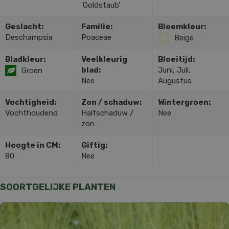
'Goldstaub'
Geslacht:
Familie:
Bloemkleur:
Deschampsia
Poaceae
Beige
Bladkleur:
Veelkleurig
Bloeitijd:
blad:
Juni, Juli,
Groen
Nee
Augustus
Vochtigheid:
Zon / schaduw:
Wintergroen:
Vochthoudend
Halfschaduw /
Nee
zon
Hoogte in CM:
Giftig:
80
Nee
SOORTGELIJKE PLANTEN