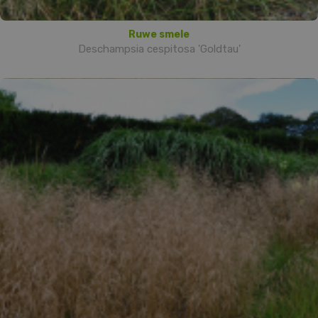
Ruwe smele
Deschampsia cespitosa 'Goldtau'