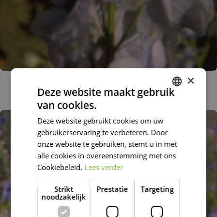
×
Ridderspoor
Deze website maakt gebruik
Delphinium 'Guinevere'
van cookies.
DUTCH
Deze website gebruikt cookies om uw
FRENCH
gebruikerservaring te verbeteren. Door
DUTCH
onze website te gebruiken, stemt u in met
alle cookies in overeenstemming met ons
Cookiebeleid.
Lees verder
Strikt
Prestatie
Targeting
noodzakelijk