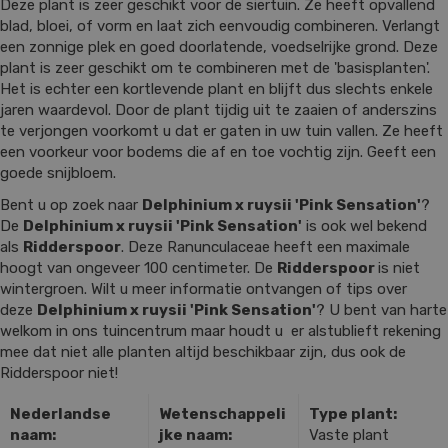
Deze plant is zeer geschikt voor de siertuin. Ze heeft opvallend
blad, bloei, of vorm en laat zich eenvoudig combineren. Verlangt
een zonnige plek en goed doorlatende, voedselrijke grond. Deze
plant is zeer geschikt om te combineren met de 'basisplanten'.
Het is echter een kortlevende plant en blijft dus slechts enkele
jaren waardevol. Door de plant tijdig uit te zaaien of anderszins
te verjongen voorkomt u dat er gaten in uw tuin vallen. Ze heeft
een voorkeur voor bodems die af en toe vochtig zijn. Geeft een
goede snijbloem.
Bent u op zoek naar
Delphinium x ruysii 'Pink Sensation'
?
De
Delphinium x ruysii 'Pink Sensation'
is ook wel bekend
als
Ridderspoor
. Deze Ranunculaceae heeft een maximale
hoogt van ongeveer 100 centimeter. De
Ridderspoor
is niet
wintergroen. Wilt u meer informatie ontvangen of tips over
deze
Delphinium x ruysii 'Pink Sensation'
? U bent van harte
welkom in ons tuincentrum maar houdt u er alstublieft rekening
mee dat niet alle planten altijd beschikbaar zijn, dus ook de
Ridderspoor niet!
Nederlandse
Wetenschappeli
Type plant:
naam:
jke naam:
Vaste plant