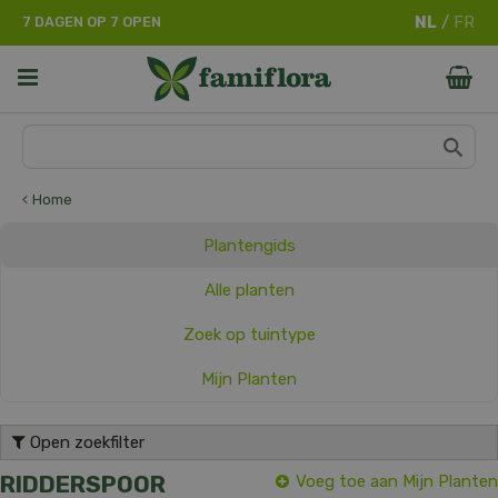
G
7 DAGEN OP 7 OPEN
a
n
a
a
r
c
o
n
Home
t
e
Plantengids
n
t
Alle planten
Zoek op tuintype
Mijn Planten
Open zoekfilter
RIDDERSPOOR
Voeg toe aan Mijn Planten