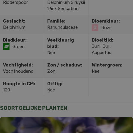
Ridderspoor
Delphinium x ruysii
'Pink Sensation'
Geslacht:
Familie:
Bloemkleur:
Delphinium
Ranunculaceae
Roze
Bladkleur:
Veelkleurig
Bloeitijd:
blad:
Juni, Juli,
Groen
Nee
Augustus
Vochtigheid:
Zon / schaduw:
Wintergroen:
Vochthoudend
Zon
Nee
Hoogte in CM:
Giftig:
100
Nee
SOORTGELIJKE PLANTEN