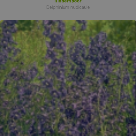
Ridderspoor
Delphinium nudicaule