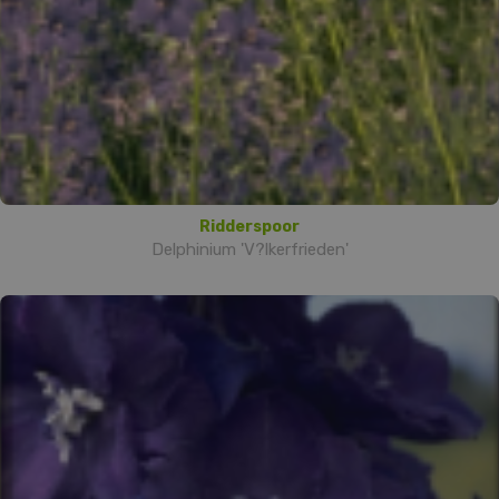
Ridderspoor
Delphinium 'V?lkerfrieden'