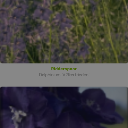
Ridderspoor
Delphinium 'V?lkerfrieden'