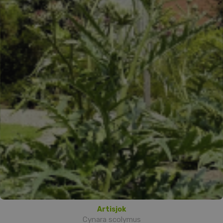
Artisjok
Cynara scolymus