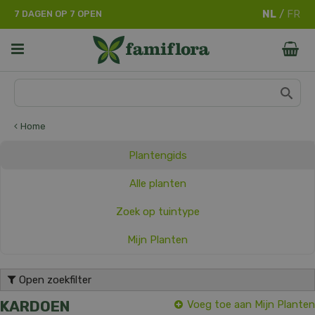
G
7 DAGEN OP 7 OPEN
a
n
a
a
r
c
o
n
Home
t
e
Plantengids
n
t
Alle planten
Zoek op tuintype
Mijn Planten
Open zoekfilter
KARDOEN
Voeg toe aan Mijn Planten