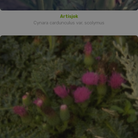
Artisjok
Cynara cardunculus var. scolymus