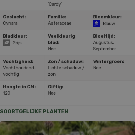
'Cardy'
Geslacht:
Familie:
Bloemkleur:
Cynara
Asteraceae
Blauw
Bladkleur:
Veelkleurig
Bloeitijd:
blad:
Augustus,
Grijs
Nee
September
Vochtigheid:
Zon / schaduw:
Wintergroen:
Vochthoudend-
Lichte schaduw /
Nee
vochtig
zon
Hoogte in CM:
Giftig:
120
Nee
SOORTGELIJKE PLANTEN