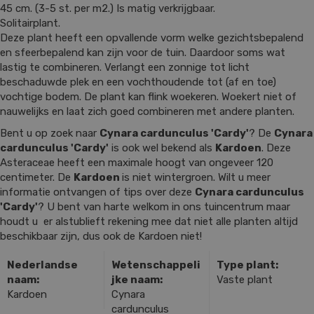
45 cm. (3-5 st. per m2.) Is matig verkrijgbaar.
Solitairplant.
Deze plant heeft een opvallende vorm welke gezichtsbepalend
en sfeerbepalend kan zijn voor de tuin. Daardoor soms wat
lastig te combineren. Verlangt een zonnige tot licht
beschaduwde plek en een vochthoudende tot (af en toe)
vochtige bodem. De plant kan flink woekeren. Woekert niet of
nauwelijks en laat zich goed combineren met andere planten.
Bent u op zoek naar
Cynara cardunculus 'Cardy'
? De
Cynara
cardunculus 'Cardy'
is ook wel bekend als
Kardoen
. Deze
Asteraceae heeft een maximale hoogt van ongeveer 120
centimeter. De
Kardoen
is niet wintergroen. Wilt u meer
informatie ontvangen of tips over deze
Cynara cardunculus
'Cardy'
? U bent van harte welkom in ons tuincentrum maar
houdt u er alstublieft rekening mee dat niet alle planten altijd
beschikbaar zijn, dus ook de Kardoen niet!
Nederlandse
Wetenschappeli
Type plant:
naam:
jke naam:
Vaste plant
Kardoen
Cynara
cardunculus