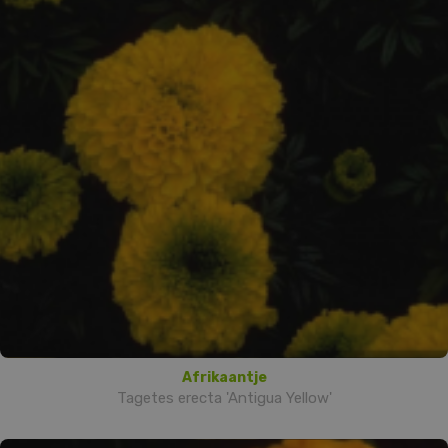
Afrikaantje
Tagetes erecta 'Antigua Yellow'