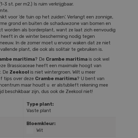
-3 st. per m2.) Is ruim verkrijgbaar.
mte.
ikt voor 'de tuin op het zuiden'. Verlangt een zonnige,
 arme grond en buiten de schaduwzone van bomen en
kt worden als borderplant, want ze laat zich eenvoudig
 heeft in de winter bescherming nodig tegen
sneeuw. In de zomer moet u ervoor waken dat ze niet
allende plant, die ook als solitair te gebruiken is.
ambe maritima
? De
Crambe maritima
is ook wel
eze Brassicaceae heeft een maximale hoogt van
r. De
Zeekool
is niet wintergroen. Wilt u meer
f tips over deze
Crambe maritima
? U bent van
incentrum maar houdt u er alstublieft rekening mee
ijd beschikbaar zijn, dus ook de Zeekool niet!
Type plant:
Vaste plant
Bloemkleur:
Wit