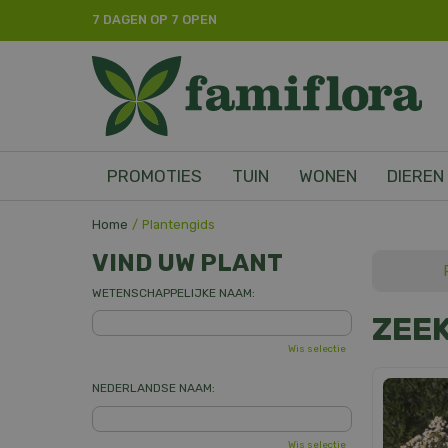
Ga
7 DAGEN OP 7 OPEN
naar
content
PROMOTIES
TUIN
WONEN
DIEREN
Home
Plantengids
VIND UW PLANT
WETENSCHAPPELIJKE NAAM:
ZEE
Wis selectie
NEDERLANDSE NAAM:
Wis selectie