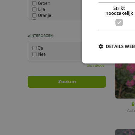
Groen
Strikt
Lila
B
noodzakelijk
Oranje
Cra
Paars
Wis selectie
Rood
Roze
WINTERGROEN:
Wit
Zwart
DETAILS WE
Ja
Nee
Wis selectie
B
Aubr