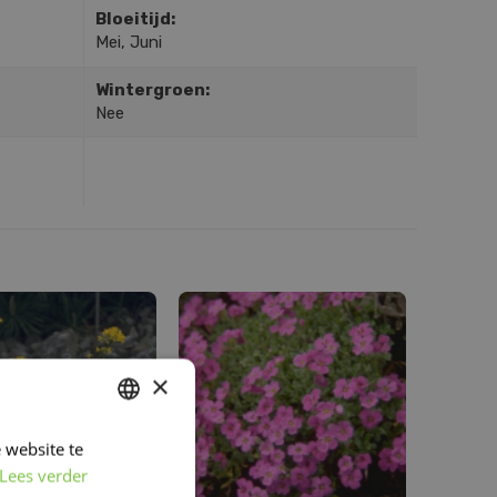
Bloeitijd:
Mei, Juni
Wintergroen:
Nee
×
 website te
DUTCH
Lees verder
FRENCH