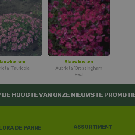
lauwkussen
Blauwkussen
ieta 'Tauricola'
Aubrieta 'Bressingham
Red'
OP DE HOOGTE VAN ONZE NIEUWSTE PROMOTI
LORA DE PANNE