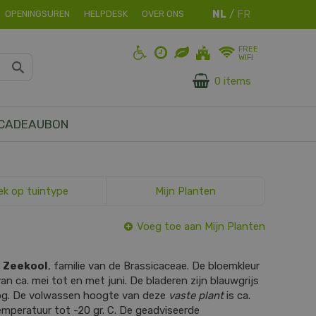
OPENINGSUREN
HELPDESK
OVER ONS
FREE
WIFI
0 items
CADEAUBON
ek op tuintype
Mijn Planten
Voeg toe aan Mijn Planten
s
Zeekool
, familie van de Brassicaceae. De bloemkleur
 van ca. mei tot en met juni. De bladeren zijn blauwgrijs
og. De volwassen hoogte van deze
vaste plant
is ca.
mperatuur tot -20 gr. C. De geadviseerde