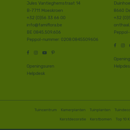
Jules Vantieghemstraat 14
Duinhoe
B-7711 Moeskroen
8660 D
+32 (0)56 33 66 00
+32 (0)
info@famiflora.be
onthaal
BE 0845.509.606
Peppol
Peppol-nummer: 0208:0845509606
Opening
Openingsuren
Helpdes
Helpdesk
Tuincentrum
Kamerplanten
Tuinplanten
Tuindeco
Kerstdecoratie
Kerstbomen
Top 10 