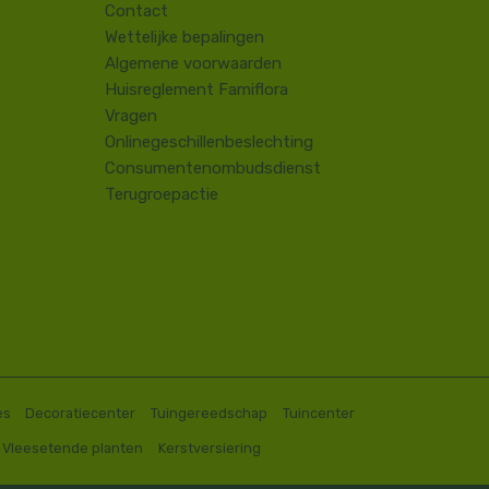
Contact
​Wettelijke bepalingen
Algemene voorwaarden
Huisreglement Famiflora
Vragen
Onlinegeschillenbeslechting
Consumentenombudsdienst
Terugroepactie
es
Decoratiecenter
Tuingereedschap
Tuincenter
Vleesetende planten
Kerstversiering