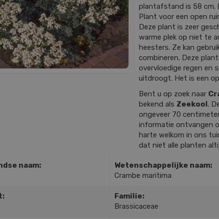
plantafstand is 58 cm. (1
Plant voor een open rui
Deze plant is zeer gesch
warme plek op niet te
heesters. Ze kan gebrui
combineren. Deze plant
overvloedige regen en 
uitdroogt. Het is een opv
Bent u op zoek naar
Cr
bekend als
Zeekool
. D
ongeveer 70 centimete
informatie ontvangen o
harte welkom in ons tu
dat niet alle planten alt
ndse naam:
Wetenschappelijke naam:
Crambe maritima
t:
Familie:
Brassicaceae