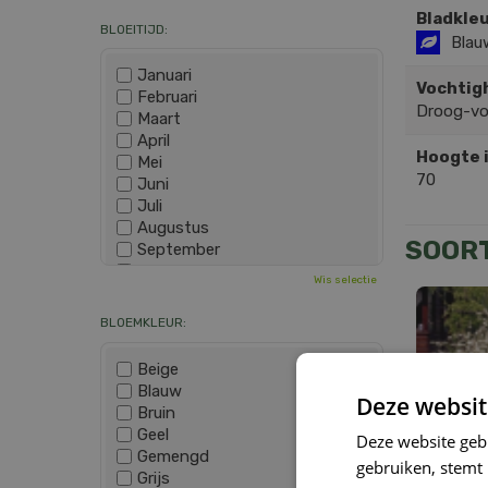
Bladkleu
BLOEITIJD:
Blau
Januari
Vochtig
Februari
Droog-v
Maart
April
Hoogte 
Mei
70
Juni
Juli
Augustus
SOOR
September
Oktober
Wis selectie
November
December
BLOEMKLEUR:
Beige
Blauw
Deze websit
Bruin
Geel
Deze website geb
Gemengd
gebruiken, stemt
Grijs