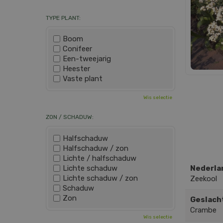
TYPE PLANT:
Boom
Conifeer
Een-tweejarig
Heester
Vaste plant
Wis selectie
ZON / SCHADUW:
Halfschaduw
Halfschaduw / zon
Lichte / halfschaduw
Lichte schaduw
Nederla
Lichte schaduw / zon
Zeekool
Schaduw
Zon
Geslach
Crambe
Wis selectie