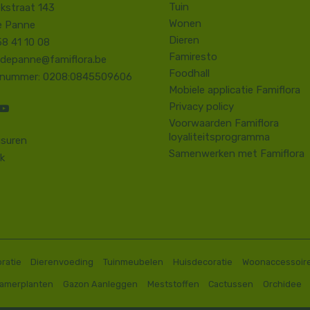
Tuin
kstraat 143
Wonen
e Panne
Dieren
58 41 10 08
Famiresto
.depanne@famiflora.be
Foodhall
-nummer: 0208:0845509606
Mobiele applicatie Famiflora
Privacy policy
Voorwaarden Famiflora
loyaliteitsprogramma
suren
Samenwerken met Famiflora
k
ratie
Dierenvoeding
Tuinmeubelen
Huisdecoratie
Woonaccessoir
Kamerplanten
Gazon Aanleggen
Meststoffen
Cactussen
Orchidee