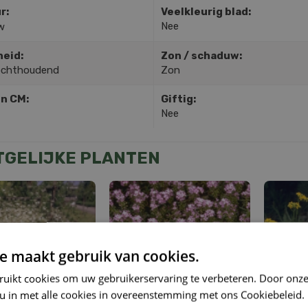
r:
Veelkleurig blad:
Nee
w
heid:
Zon / schaduw:
ochthoudend
Zon
in CM:
Giftig:
Nee
TGELIJKE PLANTEN
e maakt gebruik van cookies.
ruikt cookies om uw gebruikerservaring te verbeteren. Door onze
 u in met alle cookies in overeenstemming met ons Cookiebeleid.