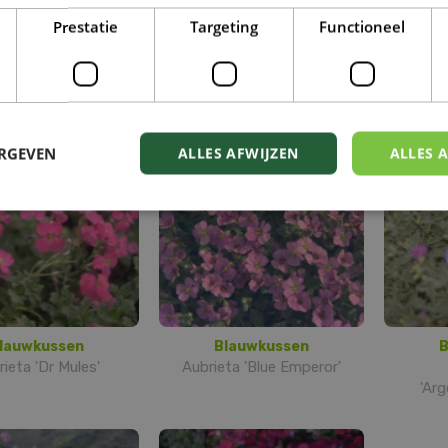
Prestatie
Targeting
Functioneel
olletjeskool
Aethionema
mbe cordifolia
Aethionema armenum
Bisc
'Warley Rose'
ERGEVEN
ALLES AFWIJZEN
ALLES 
lauwkussen
Blauwkussen
B
ieta 'Dr Mules'
Aubrieta 'Blue Emperor'
'Arg