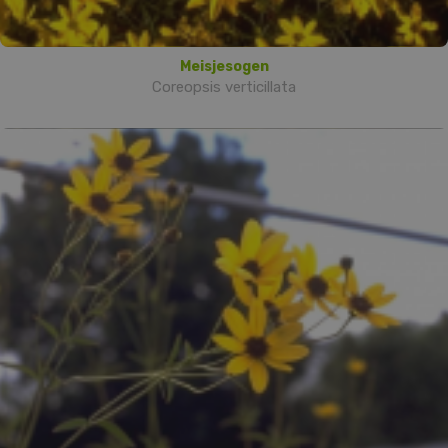
Meisjesogen
Coreopsis verticillata