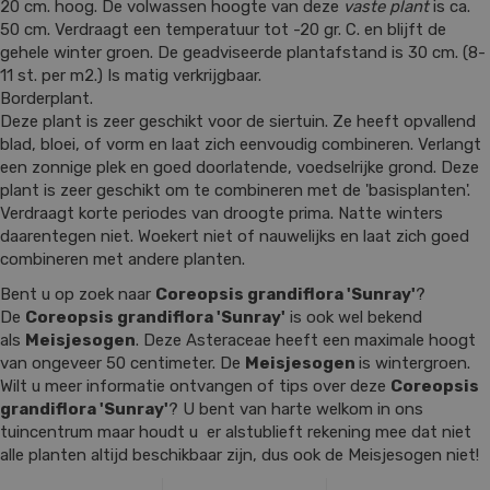
20 cm. hoog. De volwassen hoogte van deze
vaste plant
is ca.
50 cm. Verdraagt een temperatuur tot -20 gr. C. en blijft de
gehele winter groen. De geadviseerde plantafstand is 30 cm. (8-
11 st. per m2.) Is matig verkrijgbaar.
Borderplant.
Deze plant is zeer geschikt voor de siertuin. Ze heeft opvallend
blad, bloei, of vorm en laat zich eenvoudig combineren. Verlangt
een zonnige plek en goed doorlatende, voedselrijke grond. Deze
plant is zeer geschikt om te combineren met de 'basisplanten'.
Verdraagt korte periodes van droogte prima. Natte winters
daarentegen niet. Woekert niet of nauwelijks en laat zich goed
combineren met andere planten.
Bent u op zoek naar
Coreopsis grandiflora 'Sunray'
?
De
Coreopsis grandiflora 'Sunray'
is ook wel bekend
als
Meisjesogen
. Deze Asteraceae heeft een maximale hoogt
van ongeveer 50 centimeter. De
Meisjesogen
is wintergroen.
Wilt u meer informatie ontvangen of tips over deze
Coreopsis
grandiflora 'Sunray'
? U bent van harte welkom in ons
tuincentrum maar houdt u er alstublieft rekening mee dat niet
alle planten altijd beschikbaar zijn, dus ook de Meisjesogen niet!