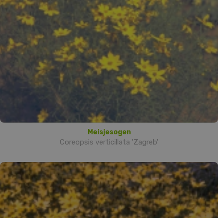
Meisjesogen
Coreopsis verticillata 'Zagreb'