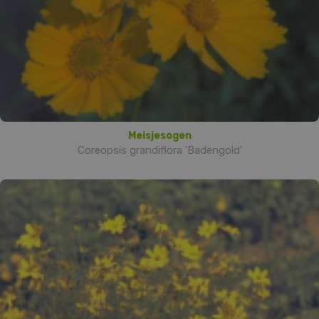
Meisjesogen
Coreopsis grandiflora 'Badengold'