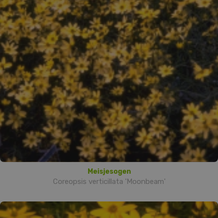
Meisjesogen
Coreopsis verticillata 'Moonbeam'