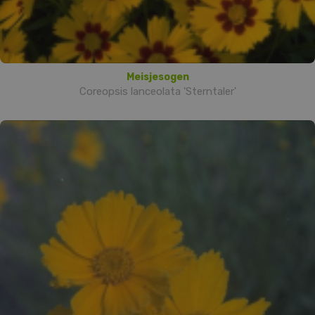
Meisjesogen
Coreopsis lanceolata 'Sterntaler'