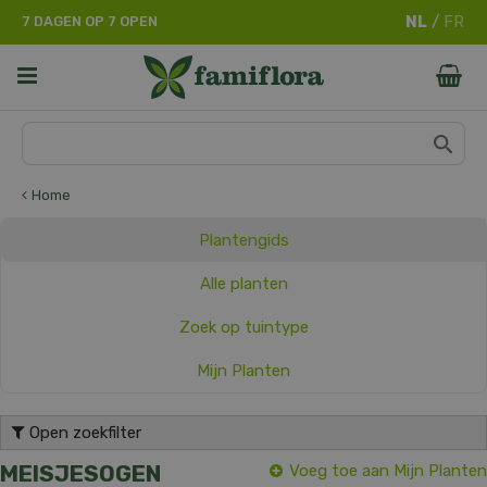
G
7 DAGEN OP 7 OPEN
a
n
a
a
r
c
o
n
Home
t
e
Plantengids
n
t
Alle planten
Zoek op tuintype
Mijn Planten
Open zoekfilter
MEISJESOGEN
Voeg toe aan Mijn Planten