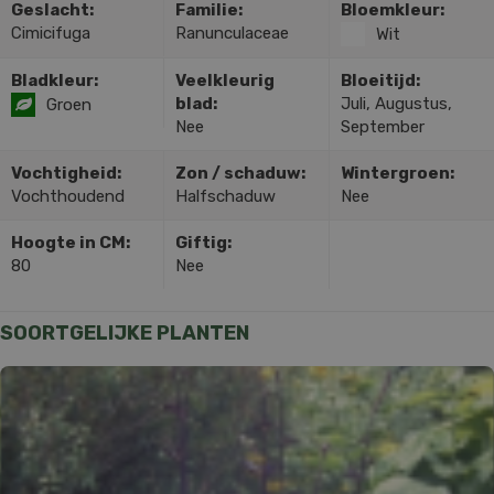
Geslacht:
Familie:
Bloemkleur:
Cimicifuga
Ranunculaceae
Wit
Bladkleur:
Veelkleurig
Bloeitijd:
blad:
Juli, Augustus,
Groen
Nee
September
Vochtigheid:
Zon / schaduw:
Wintergroen:
Vochthoudend
Halfschaduw
Nee
Hoogte in CM:
Giftig:
80
Nee
SOORTGELIJKE PLANTEN