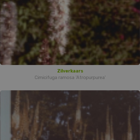
Zilverkaars
Cimicifuga ramosa 'Atropurpurea'