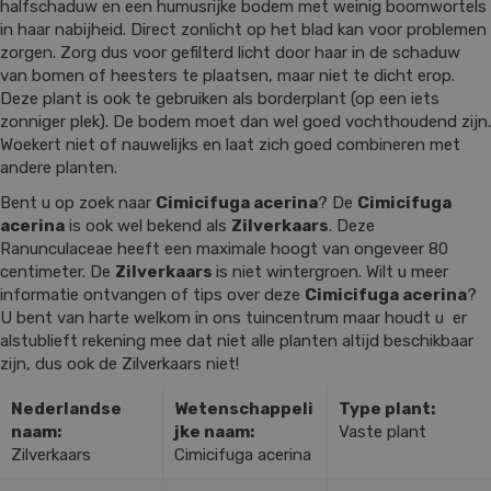
halfschaduw en een humusrijke bodem met weinig boomwortels
in haar nabijheid. Direct zonlicht op het blad kan voor problemen
zorgen. Zorg dus voor gefilterd licht door haar in de schaduw
van bomen of heesters te plaatsen, maar niet te dicht erop.
Deze plant is ook te gebruiken als borderplant (op een iets
zonniger plek). De bodem moet dan wel goed vochthoudend zijn.
Woekert niet of nauwelijks en laat zich goed combineren met
andere planten.
Bent u op zoek naar
Cimicifuga acerina
? De
Cimicifuga
acerina
is ook wel bekend als
Zilverkaars
. Deze
Ranunculaceae heeft een maximale hoogt van ongeveer 80
centimeter. De
Zilverkaars
is niet wintergroen. Wilt u meer
informatie ontvangen of tips over deze
Cimicifuga acerina
?
U bent van harte welkom in ons tuincentrum maar houdt u er
alstublieft rekening mee dat niet alle planten altijd beschikbaar
zijn, dus ook de Zilverkaars niet!
Nederlandse
Wetenschappeli
Type plant:
naam:
jke naam:
Vaste plant
Zilverkaars
Cimicifuga acerina