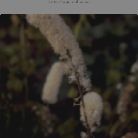
Cimicifuga dahurica