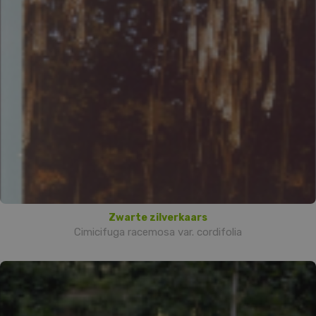
Zwarte zilverkaars
Cimicifuga racemosa var. cordifolia