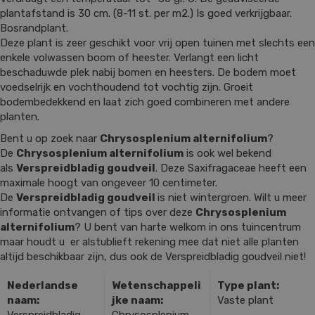
plantafstand is 30 cm. (8-11 st. per m2.) Is goed verkrijgbaar.
Bosrandplant.
Deze plant is zeer geschikt voor vrij open tuinen met slechts een
enkele volwassen boom of heester. Verlangt een licht
beschaduwde plek nabij bomen en heesters. De bodem moet
voedselrijk en vochthoudend tot vochtig zijn. Groeit
bodembedekkend en laat zich goed combineren met andere
planten.
Bent u op zoek naar
Chrysosplenium alternifolium
?
De
Chrysosplenium alternifolium
is ook wel bekend
als
Verspreidbladig goudveil
. Deze Saxifragaceae heeft een
maximale hoogt van ongeveer 10 centimeter.
De
Verspreidbladig goudveil
is niet wintergroen. Wilt u meer
informatie ontvangen of tips over deze
Chrysosplenium
alternifolium
? U bent van harte welkom in ons tuincentrum
maar houdt u er alstublieft rekening mee dat niet alle planten
altijd beschikbaar zijn, dus ook de Verspreidbladig goudveil niet!
Nederlandse
Wetenschappeli
Type plant:
naam:
jke naam:
Vaste plant