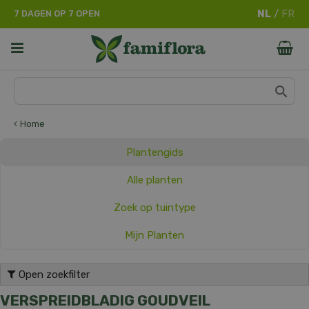
G
7 DAGEN OP 7 OPEN
a
n
a
a
r
c
o
n
Home
t
e
Plantengids
n
t
Alle planten
Zoek op tuintype
Mijn Planten
Open zoekfilter
VERSPREIDBLADIG GOUDVEIL