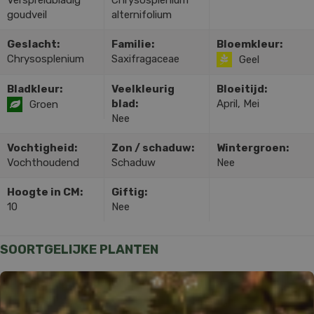
Verspreidbladig
Chrysosplenium
goudveil
alternifolium
Geslacht:
Familie:
Bloemkleur:
Chrysosplenium
Saxifragaceae
Geel
Bladkleur:
Veelkleurig
Bloeitijd:
blad:
April, Mei
Groen
Nee
Vochtigheid:
Zon / schaduw:
Wintergroen:
Vochthoudend
Schaduw
Nee
Hoogte in CM:
Giftig:
10
Nee
SOORTGELIJKE PLANTEN