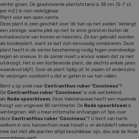
winter groen. De geadviseerde plantafstand is 38 cm. (5-7 st.
per m2.) Is ruim verkrijgbaar.
Plant voor een open ruimte.
Deze plant is zeer geschikt voor 'de tuin op het zuiden'. Verlangt
een zonnige, warme plek op niet te arme grond en buiten de
schaduwzone van bomen en heesters. Ze kan gebruikt worden
als borderplant, want ze laat zich eenvoudig combineren. Deze
plant heeft in de winter bescherming nodig tegen overvloedige
regen en sneeuw. In de zomer moet u ervoor waken dat ze niet
uitdroogt. Het is een kortlevende plant, die slechts enkele jaren
waardevol blijft. Door de plant tijdig uit te zaaien of anderszins
te verjongen voorkomt u dat er gaten in uw tuin vallen.
Bent u op zoek naar
Centranthus ruber 'Coccineus'
?
De
Centranthus ruber 'Coccineus'
is ook wel bekend
als
Rode spoorbloem
. Deze Valerianaceae heeft een maximale
hoogt van ongeveer 80 centimeter. De
Rode spoorbloem
is
wintergroen. Wilt u meer informatie ontvangen of tips over
deze
Centranthus ruber 'Coccineus'
? U bent van harte
welkom in ons tuincentrum maar houdt u er alstublieft rekening
mee dat niet alle planten altijd beschikbaar zijn, dus ook de Rode
spoorbloem niet!