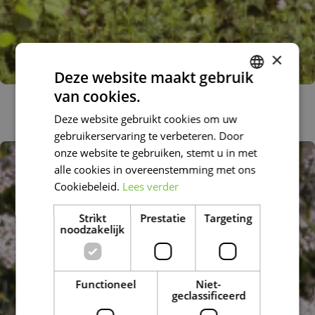
×
Deze website maakt gebruik
van cookies.
Echte valeriaan
DUTCH
Valeriana officinalis 'Alba'
Deze website gebruikt cookies om uw
FRENCH
gebruikerservaring te verbeteren. Door
DUTCH
onze website te gebruiken, stemt u in met
alle cookies in overeenstemming met ons
Cookiebeleid.
Lees verder
Strikt
Prestatie
Targeting
noodzakelijk
Functioneel
Niet-
geclassificeerd