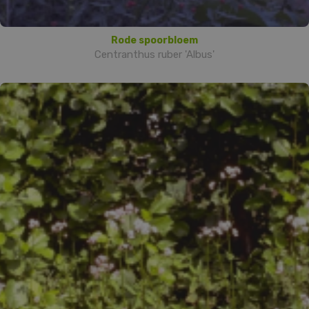
Rode spoorbloem
Centranthus ruber 'Albus'