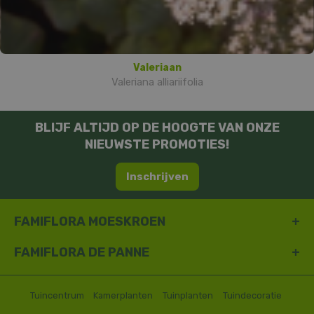
Valeriaan
Valeriana alliariifolia
BLIJF ALTIJD OP DE HOOGTE VAN ONZE
NIEUWSTE PROMOTIES!
Inschrijven
FAMIFLORA MOESKROEN
FAMIFLORA DE PANNE
Tuincentrum
Kamerplanten
Tuinplanten
Tuindecoratie