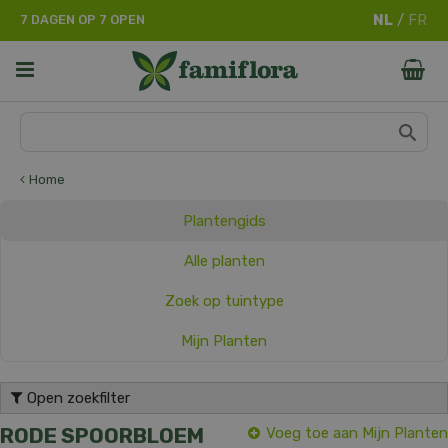
G
7 DAGEN OP 7 OPEN
a
n
a
a
r
c
o
n
Home
t
e
Plantengids
n
t
Alle planten
Zoek op tuintype
Mijn Planten
Open zoekfilter
RODE SPOORBLOEM
Voeg toe aan Mijn Planten