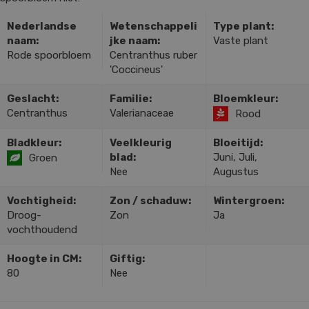
Nederlandse
Wetenschappeli
Type plant:
naam:
jke naam:
Vaste plant
Rode spoorbloem
Centranthus ruber
'Coccineus'
Geslacht:
Familie:
Bloemkleur:
Centranthus
Valerianaceae
Rood
Bladkleur:
Veelkleurig
Bloeitijd:
blad:
Juni, Juli,
Groen
Nee
Augustus
Vochtigheid:
Zon / schaduw:
Wintergroen:
Droog-
Zon
Ja
vochthoudend
Hoogte in CM:
Giftig:
80
Nee