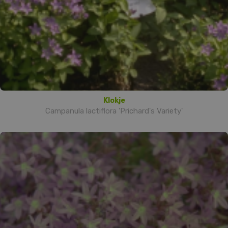
Klokje
Campanula lactiflora 'Prichard's Variety'