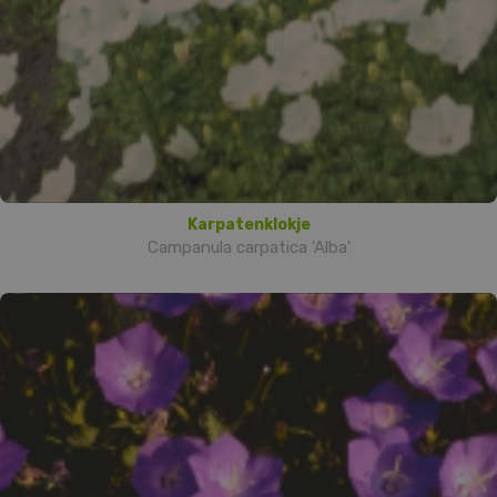
Karpatenklokje
Campanula carpatica 'Alba'