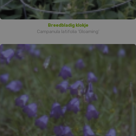
Breedbladig klokje
Campanula latifolia 'Gloaming'