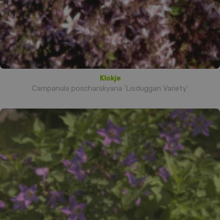
Klokje
Campanula poscharskyana 'Lisduggan Variety'