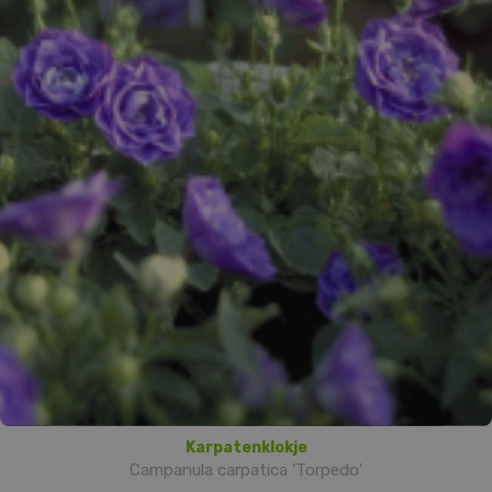
Karpatenklokje
Campanula carpatica 'Torpedo'