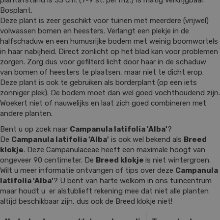
plantafstand is 33 cm. (7-9 st. per m2.) Is matig verkrijgbaar.
Bosplant.
Deze plant is zeer geschikt voor tuinen met meerdere (vrijwel)
volwassen bomen en heesters. Verlangt een plekje in de
halfschaduw en een humusrijke bodem met weinig boomwortels
in haar nabijheid. Direct zonlicht op het blad kan voor problemen
zorgen. Zorg dus voor gefilterd licht door haar in de schaduw
van bomen of heesters te plaatsen, maar niet te dicht erop.
Deze plant is ook te gebruiken als borderplant (op een iets
zonniger plek). De bodem moet dan wel goed vochthoudend zijn.
Woekert niet of nauwelijks en laat zich goed combineren met
andere planten.
Bent u op zoek naar
Campanula latifolia 'Alba'
?
De
Campanula latifolia 'Alba'
is ook wel bekend als
Breed
klokje
. Deze Campanulaceae heeft een maximale hoogt van
ongeveer 90 centimeter. De
Breed klokje
is niet wintergroen.
Wilt u meer informatie ontvangen of tips over deze
Campanula
latifolia 'Alba'
? U bent van harte welkom in ons tuincentrum
maar houdt u er alstublieft rekening mee dat niet alle planten
altijd beschikbaar zijn, dus ook de Breed klokje niet!