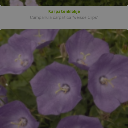
Karpatenklokje
Campanula carpatica 'Weisse Clips'