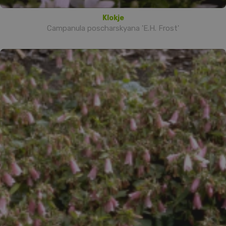
Klokje
Campanula poscharskyana 'E.H. Frost'