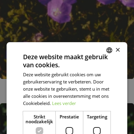
×
Deze website maakt gebruik
van cookies.
DUTCH
Deze website gebruikt cookies om uw
FRENCH
gebruikerservaring te verbeteren. Door
Karpatenklokje
DUTCH
onze website te gebruiken, stemt u in met
Campanula carpatica
alle cookies in overeenstemming met ons
Cookiebeleid.
Lees verder
Strikt
Prestatie
Targeting
noodzakelijk