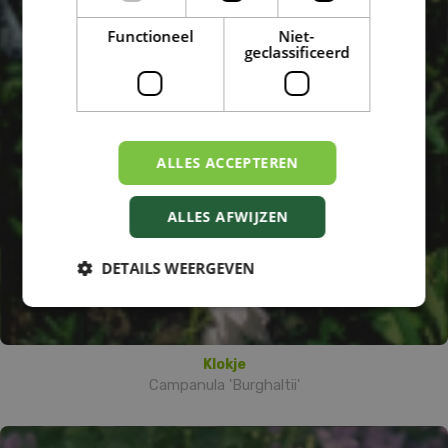
Functioneel
Niet-
geclassificeerd
ALLES ACCEPTEREN
ALLES AFWIJZEN
DETAILS WEERGEVEN
Klokje
Campanula 'Burghaltii'