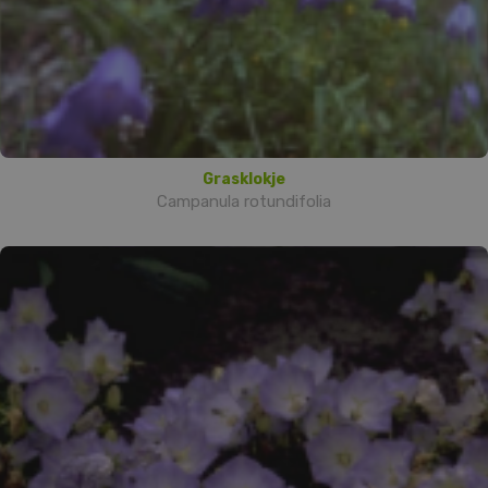
Grasklokje
Campanula rotundifolia