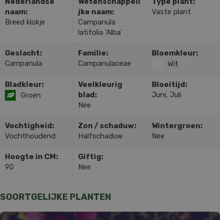
Nederlandse
Wetenschappeli
Type plant:
naam:
jke naam:
Vaste plant
Breed klokje
Campanula
latifolia 'Alba'
Geslacht:
Familie:
Bloemkleur:
Campanula
Campanulaceae
Wit
Bladkleur:
Veelkleurig
Bloeitijd:
blad:
Juni, Juli
Groen
Nee
Vochtigheid:
Zon / schaduw:
Wintergroen:
Vochthoudend
Halfschaduw
Nee
Hoogte in CM:
Giftig:
90
Nee
SOORTGELIJKE PLANTEN