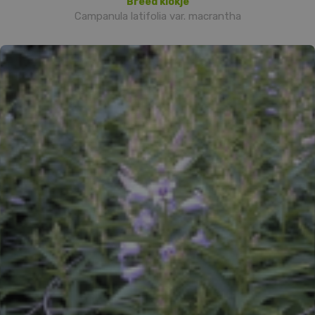
Breed klokje
Campanula latifolia var. macrantha