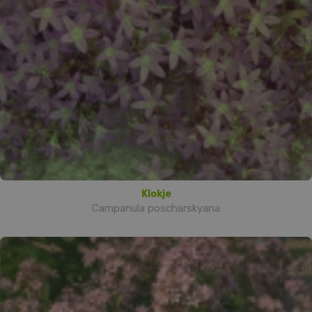
Klokje
Campanula poscharskyana