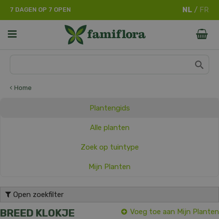
G
7 DAGEN OP 7 OPEN
a
n
a
a
r
c
o
n
Home
t
e
Plantengids
n
t
Alle planten
Zoek op tuintype
Mijn Planten
Open zoekfilter
BREED KLOKJE
Voeg toe aan Mijn Planten