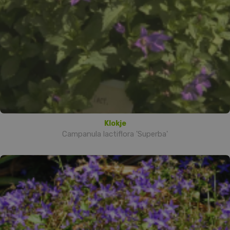
Klokje
Campanula lactiflora 'Superba'