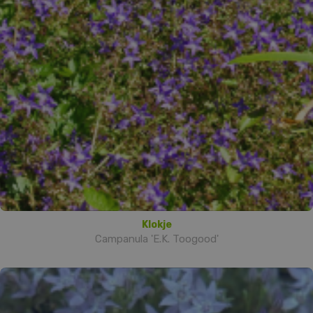
Klokje
Campanula 'E.K. Toogood'