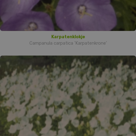
Karpatenklokje
Campanula carpatica 'Karpatenkrone'