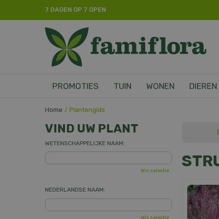
Ga
7 DAGEN OP 7 OPEN
naar
content
PROMOTIES
TUIN
WONEN
DIEREN
Home
Plantengids
VIND UW PLANT
WETENSCHAPPELIJKE NAAM:
STRU
Wis selectie
NEDERLANDSE NAAM:
Wis selectie