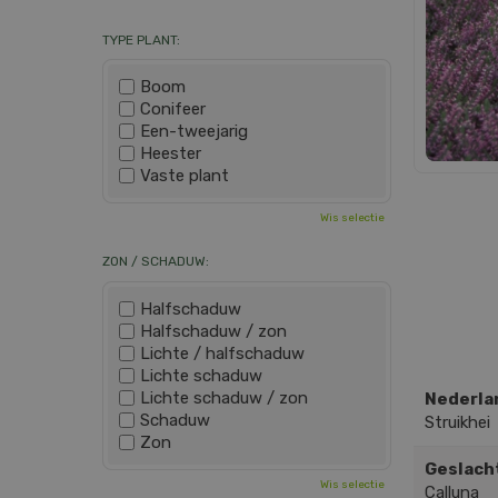
TYPE PLANT:
Boom
Conifeer
Een-tweejarig
Heester
Vaste plant
Wis selectie
ZON / SCHADUW:
Halfschaduw
Halfschaduw / zon
Lichte / halfschaduw
Lichte schaduw
Lichte schaduw / zon
Nederla
Schaduw
Struikhei
Zon
Geslach
Wis selectie
Calluna