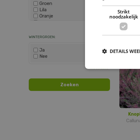
Groen
Lila
Strikt
Oranje
noodzakelijk
Paars
Knop
Wis selectie
Rood
Calluna
Roze
WINTERGROEN:
Wit
Zwart
Ja
DETAILS WE
Nee
Wis selectie
Knop
Calluna