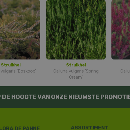
Struikhei
Struikhei
 vulgaris 'Boskoop'
Calluna vulgaris 'Spring
Callu
Cream'
OP DE HOOGTE VAN ONZE NIEUWSTE PROMOTI
LORA DE PANNE