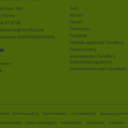
Tuin
kstraat 143
Wonen
e Panne
Dieren
58 41 10 08
Famiresto
.depanne@famiflora.be
Foodhall
-nummer: 0208:0845509606
Mobiele applicatie Famiflora
Privacy policy
Voorwaarden Famiflora
loyaliteitsprogramma
suren
Samenwerken met Famiflora
k
ratie
Dierenvoeding
Tuinmeubelen
Huisdecoratie
Woonaccessoir
Kamerplanten
Gazon Aanleggen
Meststoffen
Cactussen
Orchidee