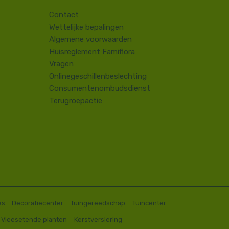
Contact
​Wettelijke bepalingen
Algemene voorwaarden
Huisreglement Famiflora
Vragen
Onlinegeschillenbeslechting
Consumentenombudsdienst
Terugroepactie
es
Decoratiecenter
Tuingereedschap
Tuincenter
Vleesetende planten
Kerstversiering