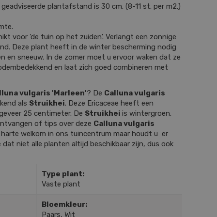
 geadviseerde plantafstand is 30 cm. (8-11 st. per m2.)
mte.
ikt voor 'de tuin op het zuiden'. Verlangt een zonnige
ond. Deze plant heeft in de winter bescherming nodig
en en sneeuw. In de zomer moet u ervoor waken dat ze
 bodembedekkend en laat zich goed combineren met
lluna vulgaris 'Marleen'
? De
Calluna vulgaris
ekend als
Struikhei
. Deze Ericaceae heeft een
geveer 25 centimeter. De
Struikhei
is wintergroen.
 ontvangen of tips over deze
Calluna vulgaris
 harte welkom in ons tuincentrum maar houdt u er
 dat niet alle planten altijd beschikbaar zijn, dus ook
Type plant:
Vaste plant
Bloemkleur:
Paars, Wit