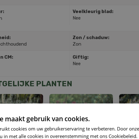
r:
Veelkleurig blad:
Nee
n
heid:
Zon / schaduw:
ochthoudend
Zon
in CM:
Giftig:
Nee
TGELIJKE PLANTEN
e maakt gebruik van cookies.
ruikt cookies om uw gebruikerservaring te verbeteren. Door onze
 u in met alle cookies in overeenstemming met ons Cookiebeleid.