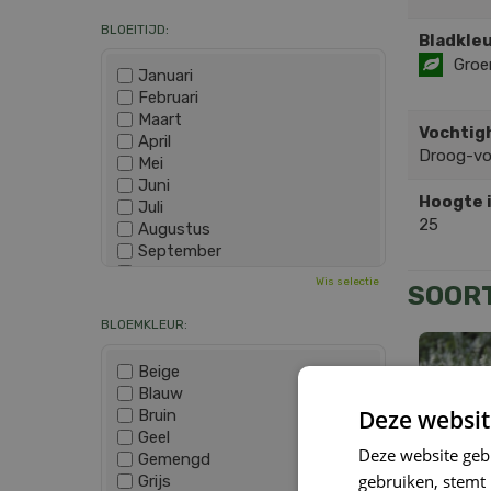
BLOEITIJD:
Bladkleu
Groe
Januari
Februari
Maart
Vochtig
April
Droog-v
Mei
Juni
Hoogte 
Juli
25
Augustus
September
Oktober
Wis selectie
SOOR
November
December
BLOEMKLEUR:
Beige
Blauw
Deze websit
Bruin
Geel
Deze website geb
Gemengd
gebruiken, stemt
Grijs