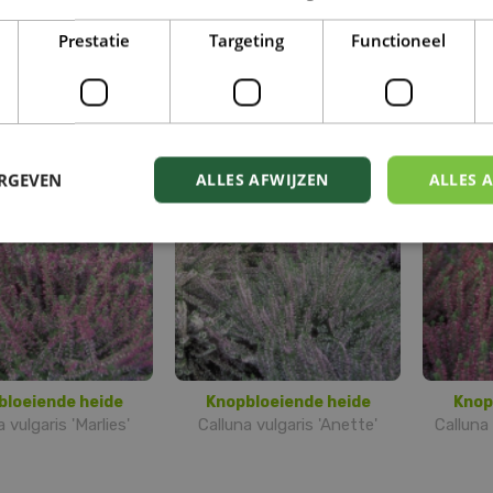
Prestatie
Targeting
Functioneel
bloeiende heide
Knopbloeiende heide
Knop
 vulgaris 'Melanie'
Calluna vulgaris 'Aphrodite'
Callun
ERGEVEN
ALLES AFWIJZEN
ALLES 
bloeiende heide
Knopbloeiende heide
Knop
 vulgaris 'Marlies'
Calluna vulgaris 'Anette'
Calluna