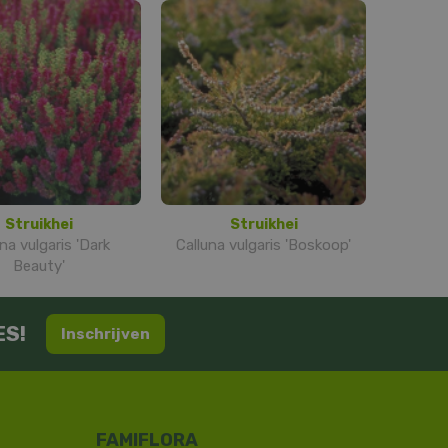
Struikhei
Struikhei
na vulgaris 'Dark
Calluna vulgaris 'Boskoop'
Beauty'
ES!
Inschrijven