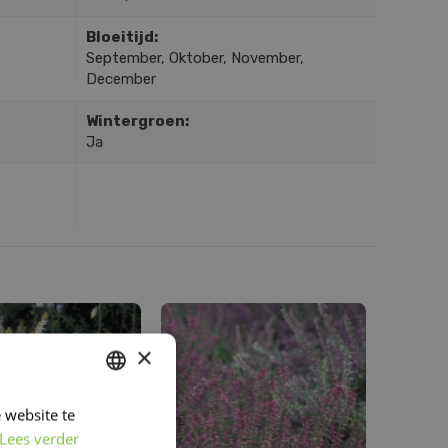
Bloeitijd:
September, Oktober, November,
December
Wintergroen:
Ja
×
 website te
DUTCH
Lees verder
FRENCH