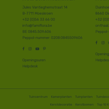
Jules Vantieghemstraat 14
Duinhoe
B-7711 Moeskroen
8660 D
+32 (0)56 33 66 00
+32 (0)
info@famiflora.be
onthaal
BE 0845.509.606
Peppol
Peppol-nummer: 0208:0845509606
Opening
Openingsuren
Helpdes
Helpdesk
Tuincentrum
Kamerplanten
Tuinplanten
Tuindeco
Kerstdecoratie
Kerstbomen
Top 10 