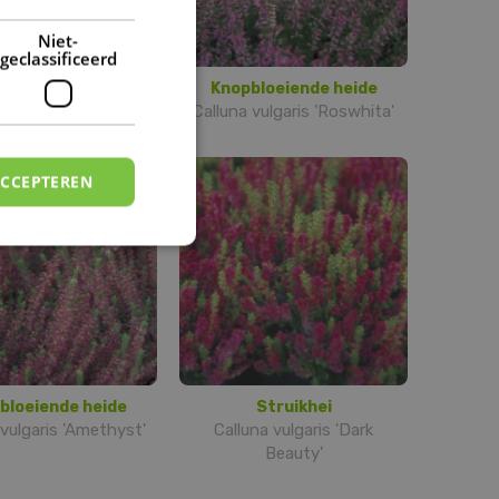
DUTCH
Niet-
geclassificeerd
bloeiende heide
Knopbloeiende heide
a vulgaris 'Sandy'
Calluna vulgaris 'Roswhita'
ACCEPTEREN
bloeiende heide
Struikhei
 vulgaris 'Amethyst'
Calluna vulgaris 'Dark
Beauty'