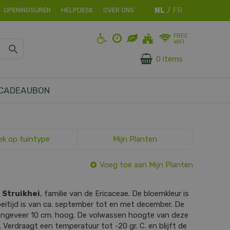
OPENINGSUREN
HELPDESK
OVER ONS
FREE
WIFI
0 items
CADEAUBON
ek op tuintype
Mijn Planten
Voeg toe aan Mijn Planten
s
Struikhei
, familie van de Ericaceae. De bloemkleur is
eitijd is van ca. september tot en met december. De
 ongeveer 10 cm. hoog. De volwassen hoogte van deze
. Verdraagt een temperatuur tot -20 gr. C. en blijft de