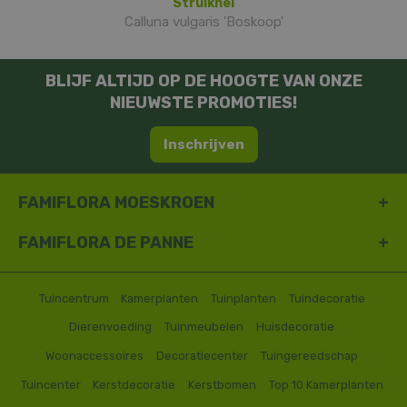
Struikhei
Calluna vulgaris 'Boskoop'
BLIJF ALTIJD OP DE HOOGTE VAN ONZE
NIEUWSTE PROMOTIES!
Inschrijven
FAMIFLORA MOESKROEN
FAMIFLORA DE PANNE
Tuincentrum
Kamerplanten
Tuinplanten
Tuindecoratie
Dierenvoeding
Tuinmeubelen
Huisdecoratie
Woonaccessoires
Decoratiecenter
Tuingereedschap
Tuincenter
Kerstdecoratie
Kerstbomen
Top 10 Kamerplanten