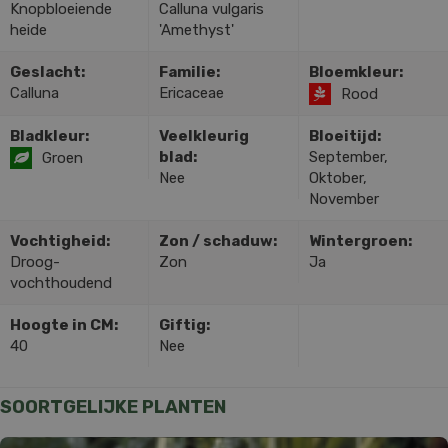
Knopbloeiende
Calluna vulgaris
heide
'Amethyst'
Geslacht:
Familie:
Bloemkleur:
Calluna
Ericaceae
Rood
Bladkleur:
Veelkleurig
Bloeitijd:
blad:
September,
Groen
Nee
Oktober,
November
Vochtigheid:
Zon / schaduw:
Wintergroen:
Droog-
Zon
Ja
vochthoudend
Hoogte in CM:
Giftig:
40
Nee
SOORTGELIJKE PLANTEN