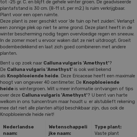
tot -25 gr. C. en blijft de gehele winter groen. De geadviseerde
plantafstand is 30 cm. (8-11 st. per m2.) Is ruim verkrijgbaar.
Plant voor een open ruimte.
Deze plant is zeer geschikt voor 'de tuin op het zuiden'. Verlangt
een zonnige plek op niet te arme grond. Deze plant heeft in de
winter bescherming nodig tegen overvloedige regen en sneeuw.
In de zomer moet u ervoor waken dat ze niet uitdroogt. Groeit
bodembedekkend en laat zich goed combineren met andere
planten.
Bent u op zoek naar
Calluna vulgaris 'Amethyst'
?
De
Calluna vulgaris 'Amethyst'
is ook wel bekend
als
Knopbloeiende heide
. Deze Ericaceae heeft een maximale
hoogt van ongeveer 40 centimeter. De
Knopbloeiende
heide
is wintergroen. Wilt u meer informatie ontvangen of tips
over deze
Calluna vulgaris 'Amethyst'
? U bent van harte
welkom in ons tuincentrum maar houdt u er alstublieft rekening
mee dat niet alle planten altijd beschikbaar zijn, dus ook de
Knopbloeiende heide niet!
Nederlandse
Wetenschappeli
Type plant:
naam:
jke naam:
Vaste plant