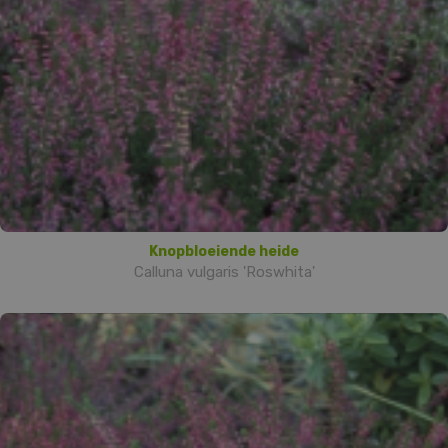
Knopbloeiende heide
Calluna vulgaris 'Roswhita'