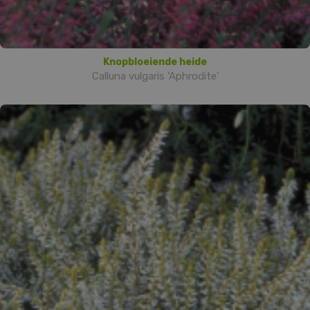
Knopbloeiende heide
Calluna vulgaris 'Aphrodite'