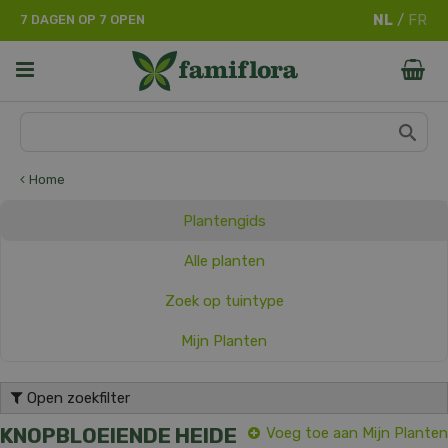
G
7 DAGEN OP 7 OPEN
a
n
a
a
r
c
o
n
Home
t
e
Plantengids
n
t
Alle planten
Zoek op tuintype
Mijn Planten
Open zoekfilter
KNOPBLOEIENDE HEIDE
Voeg toe aan Mijn Planten