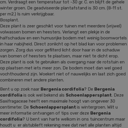
cm. Verdraagt een temperatuur tot -30 gr. C. en blijft de gehele
winter groen. De geadviseerde plantafstand is 30 cm. (8-11 st.
per m2.) Is ruim verkrijgbaar.
Bosplant.
Deze plant is zeer geschikt voor tuinen met meerdere (vrijwel)
volwassen bomen en heesters. Verlangt een plekje in de
halfschaduw en een humusrijke bodem met weinig boomwortels
in haar nabijheid. Direct zonlicht op het blad kan voor problemen
zorgen. Zorg dus voor gefilterd licht door haar in de schaduw
van bomen of heesters te plaatsen, maar niet te dicht erop.
Deze plant is ook te gebruiken als overgang naar de rotstuin en
op plaatsen met iets meer zon. De bodem moet dan wel goed
vochthoudend zijn. Woekert niet of nauwelijks en laat zich goed
combineren met andere planten.
Bent u op zoek naar
Bergenia cordifolia
? De
Bergenia
cordifolia
is ook wel bekend als
Schoenlappersplant
. Deze
Saxifragaceae heeft een maximale hoogt van ongeveer 30
centimeter. De
Schoenlappersplant
is wintergroen. Wilt u
meer informatie ontvangen of tips over deze
Bergenia
cordifolia
? U bent van harte welkom in ons tuincentrum maar
houdt u er alstublieft rekening mee dat niet alle planten altijd