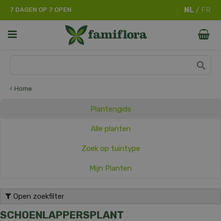
G
7 DAGEN OP 7 OPEN
a
n
a
a
r
c
o
n
Home
t
e
Plantengids
n
t
Alle planten
Zoek op tuintype
Mijn Planten
Open zoekfilter
SCHOENLAPPERSPLANT