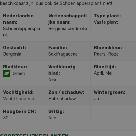
beschikbaar zijn, dus ook de Schoenlappersplant niet!
Nederlandse
Wetenschappeli
Type plant:
naam:
jke naam:
Vaste plant
Schoenlapperspla
Bergenia cordifolia
nt
Geslacht:
Familie:
Bloemkleur:
Bergenia
Saxifragaceae
Paars, Roze
Bladkleur:
Veelkleurig
Bloeitijd:
blad:
April, Mei
Groen
Nee
Vochtigheid:
Zon / schaduw:
Wintergroen:
Vochthoudend
Halfschaduw
Ja
Hoogte in CM:
Giftig:
30
Nee