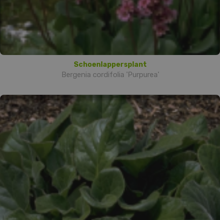
Schoenlappersplant
Bergenia cordifolia 'Purpurea'