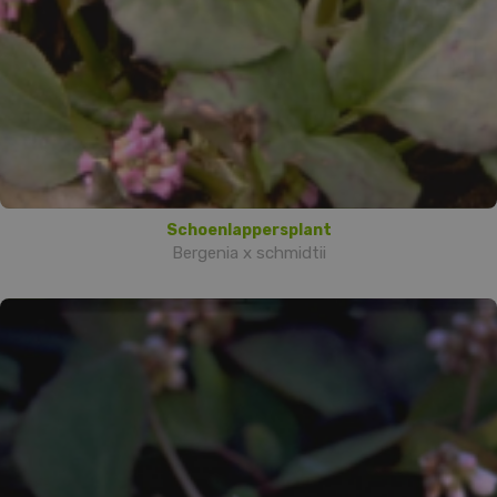
Schoenlappersplant
Bergenia x schmidtii