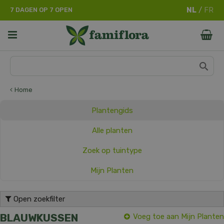
G
7 DAGEN OP 7 OPEN
a
n
a
a
r
c
o
n
Home
t
e
Plantengids
n
t
Alle planten
Zoek op tuintype
Mijn Planten
Open zoekfilter
BLAUWKUSSEN
Voeg toe aan Mijn Planten