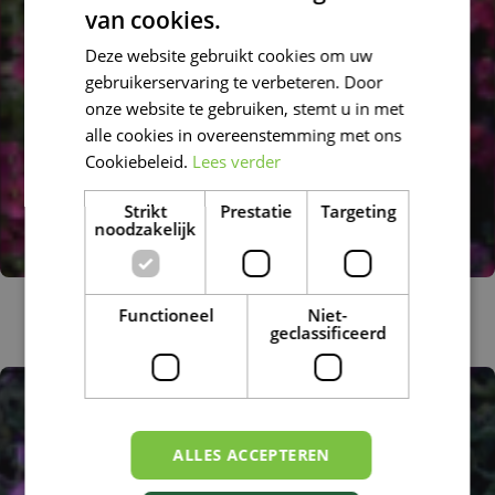
van cookies.
DUTCH
Deze website gebruikt cookies om uw
FRENCH
gebruikerservaring te verbeteren. Door
DUTCH
onze website te gebruiken, stemt u in met
alle cookies in overeenstemming met ons
Cookiebeleid.
Lees verder
Strikt
Prestatie
Targeting
noodzakelijk
Blauwkussen
Functioneel
Niet-
Aubrieta 'Bressingham Red'
geclassificeerd
ALLES ACCEPTEREN