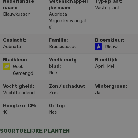
Nederlandse
Wetenschappeli
Type plant:
naam:
jke naam:
Vaste plant
Blauwkussen
Aubrieta
'Argenteovariegat
a'
Geslacht:
Familie:
Bloemkleur:
Aubrieta
Brassicaceae
Blauw
Bladkleur:
Veelkleurig
Bloeitijd:
blad:
April, Mei
Geel,
Nee
Gemengd
Vochtigheid:
Zon / schaduw:
Wintergroen:
Vochthoudend
Zon
Ja
Hoogte in CM:
Giftig:
10
Nee
SOORTGELIJKE PLANTEN