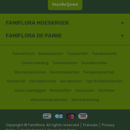
Inschrijven
FAMIFLORA MOESKROEN
FAMIFLORA DE PANNE
Tuincentrum
Kamerplanten
Tuinplanten
Tuindecoratie
Dierenvoeding
Tuinmeubelen
Huisdecoratie
Woonaccessoires
Decoratiecenter
Tuingereedschap
Tuincenter
Kerstdecoratie
Kerstbomen
Top 10 Kamerplanten
Gazon Aanleggen
Meststoffen
Cactussen
Orchidee
Vleesetende planten
Kerstversiering
Copyright © Famiflora. All rights reserved │
Francais
│
Privacy