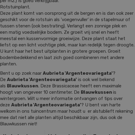
per m2.) Is goed verkrijgbaar.
Rotstuinplant.
Deze plant komt van oorsprong uit de bergen en is dan ook zeer
geschikt voor de rotstuin als 'voegenvuller' in de stapelmuur of
tussen stenen (ook bestrating). Verlangt een zonnige plek en
een matig voedselrijke bodem. Ze groeit vrij snel en heeft
meestal een kussenvormige groeiwijze. Deze plant staat het
liefst op een licht vochtige plek, maar kan redelijk tegen droogte.
U kunt haar het best uitplanten in grotere groepen. Groeit
bodembedekkend en laat zich goed combineren met andere
planten.
Bent u op zoek naar
Aubrieta 'Argenteovariegata'
?
De
Aubrieta 'Argenteovariegata'
is ook wel bekend
als
Blauwkussen
. Deze Brassicaceae heeft een maximale
hoogt van ongeveer 10 centimeter. De
Blauwkussen
is
wintergroen. Wilt u meer informatie ontvangen of tips over
deze
Aubrieta 'Argenteovariegata'
? U bent van harte
welkom in ons tuincentrum maar houdt u er alstublieft rekening
mee dat niet alle planten altijd beschikbaar zijn, dus ook de
Blauwkussen niet!