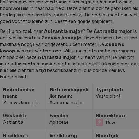
halfschaduw en een voedzame, humusrijke bodem met weinig
boomwortels in haar nabijheid. Deze plant is ook te gebruiken als
borderplant (op een iets zonniger plek). De bodem moet dan wel
goed vochthoudend zijn. Geeft een goede snijbloem.
Bent u op zoek naar
Astrantia major
? De
Astrantia major
is
ook wel bekend als
Zeeuws knoopje
. Deze Apiaceae heeft een
maximale hoogt van ongeveer 60 centimeter. De
Zeeuws
knoopje
is niet wintergroen. Wilt u meer informatie ontvangen
of tips over deze
Astrantia major
? U bent van harte welkom
in ons tuincentrum maar houdt u er alstublieft rekening mee dat
niet alle planten altijd beschikbaar zijn, dus ook de Zeeuws
knoopje niet!
Nederlandse
Wetenschappeli
Type plant:
naam:
jke naam:
Vaste plant
Zeeuws knoopje
Astrantia major
Geslacht:
Familie:
Bloemkleur:
Astrantia
Apiaceae
Roze
Bladkleur:
Veelkleurig
Bloeitijd: