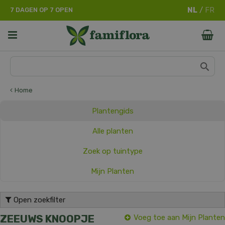
G
7 DAGEN OP 7 OPEN
a
n
a
a
r
c
o
n
Home
t
e
Plantengids
n
t
Alle planten
Zoek op tuintype
Mijn Planten
Open zoekfilter
ZEEUWS KNOOPJE
Voeg toe aan Mijn Planten