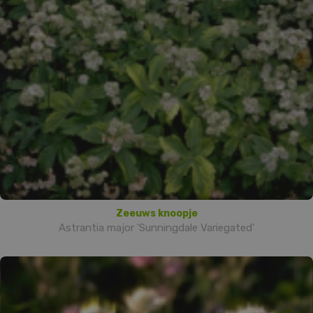
Zeeuws knoopje
Astrantia major 'Sunningdale Variegated'