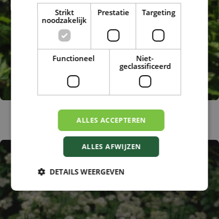
Strikt
Prestatie
Targeting
noodzakelijk
Functioneel
Niet-
geclassificeerd
Zeeuws knoopje
ALLES ACCEPTEREN
Astrantia major 'Variegated'
ALLES AFWIJZEN
DETAILS WEERGEVEN