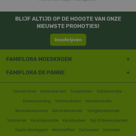
BLIJF ALTIJD OP DE HOOGTE VAN ONZE
NIEUWSTE PROMOTIES!
Inschrijven
FAMIFLORA MOESKROEN
FAMIFLORA DE PANNE
Tuincentrum
Kamerplanten
Tuinplanten
Tuindecoratie
Dierenvoeding
Tuinmeubelen
Huisdecoratie
Woonaccessoires
Decoratiecenter
Tuingereedschap
Tuincenter
Kerstdecoratie
Kerstbomen
Top 10 Kamerplanten
Gazon Aanleggen
Meststoffen
Cactussen
Orchidee