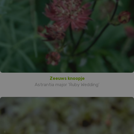
Zeeuws knoopje
Astrantia major 'Ruby Wedding'