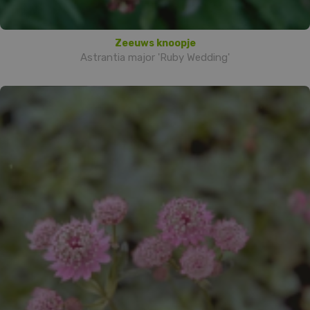
Zeeuws knoopje
Astrantia major 'Ruby Wedding'