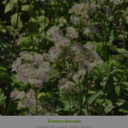
Zeeuws knoopje
Astrantia major 'Variegated'