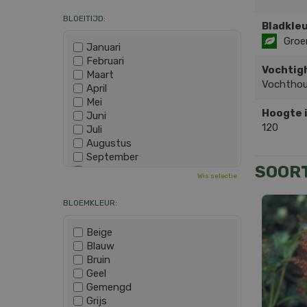
BLOEITIJD:
Bladkleu
Groe
Januari
Februari
Vochtig
Maart
Vochtho
April
Mei
Hoogte 
Juni
120
Juli
Augustus
September
SOOR
Oktober
Wis selectie
November
December
BLOEMKLEUR:
Beige
Blauw
Bruin
Geel
Gemengd
Grijs