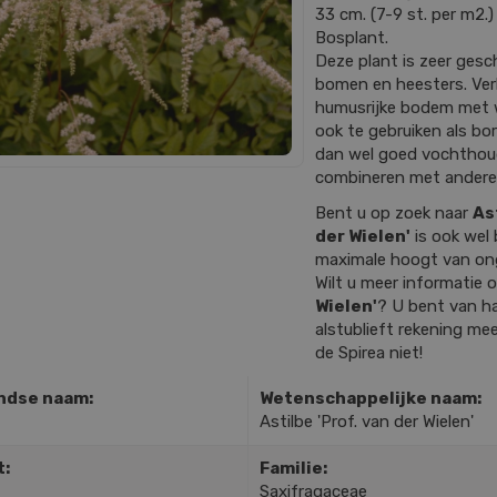
33 cm. (7-9 st. per m2.) 
Bosplant.
Deze plant is zeer gesc
bomen en heesters. Ver
humusrijke bodem met w
ook te gebruiken als bo
dan wel goed vochthoude
combineren met andere
Bent u op zoek naar
As
der Wielen'
is ook wel
maximale hoogt van on
Wilt u meer informatie
Wielen'
? U bent van h
alstublieft rekening mee
de Spirea niet!
ndse naam:
Wetenschappelijke naam:
Astilbe 'Prof. van der Wielen'
t:
Familie:
Saxifragaceae