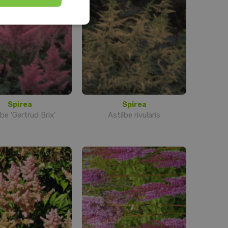
Spirea
Spirea
lbe 'Gertrud Brix'
Astilbe rivularis