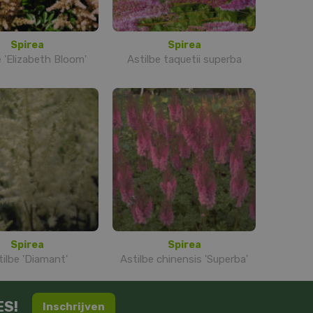
Spirea
Spirea
e 'Elizabeth Bloom'
Astilbe taquetii superba
Spirea
Spirea
tilbe 'Diamant'
Astilbe chinensis 'Superba'
ES!
Inschrijven