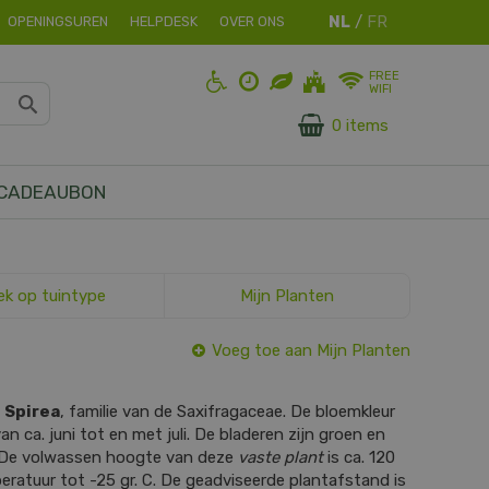
OPENINGSUREN
HELPDESK
OVER ONS
FREE
WIFI
0 items
CADEAUBON
ek op tuintype
Mijn Planten
Voeg toe aan Mijn Planten
s
Spirea
, familie van de Saxifragaceae. De bloemkleur
 van ca. juni tot en met juli. De bladeren zijn groen en
 De volwassen hoogte van deze
vaste plant
is ca. 120
ratuur tot -25 gr. C. De geadviseerde plantafstand is