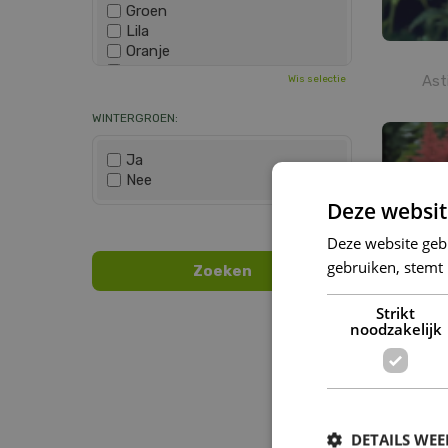
Groen
Lila
Oranje
Paars
Ast
Wis selectie
Rood
Roze
WINTERGROEN:
Wit
Zwart
Ja
Nee
Deze websit
Wis selectie
Deze website geb
gebruiken, stemt
Strikt
noodzakelijk
Astil
DETAILS WE