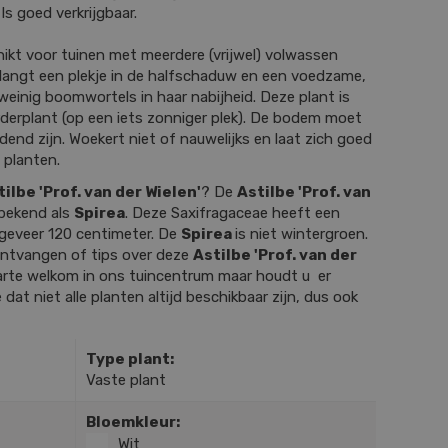
Is goed verkrijgbaar.
hikt voor tuinen met meerdere (vrijwel) volwassen
langt een plekje in de halfschaduw en een voedzame,
einig boomwortels in haar nabijheid. Deze plant is
rderplant (op een iets zonniger plek). De bodem moet
nd zijn. Woekert niet of nauwelijks en laat zich goed
 planten.
tilbe 'Prof. van der Wielen'
? De
Astilbe 'Prof. van
 bekend als
Spirea
. Deze Saxifragaceae heeft een
geveer 120 centimeter. De
Spirea
is niet wintergroen.
 ontvangen of tips over deze
Astilbe 'Prof. van der
arte welkom in ons tuincentrum maar houdt u er
 dat niet alle planten altijd beschikbaar zijn, dus ook
Type plant:
Vaste plant
Bloemkleur:
Wit