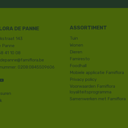
LORA DE PANNE
Tuin
kstraat 143
Wonen
e Panne
Dieren
58 41 10 08
Famiresto
.depanne@famiflora.be
Foodhall
-nummer: 0208:0845509606
Mobiele applicatie Famiflora
Privacy policy
Voorwaarden Famiflora
loyaliteitsprogramma
suren
Samenwerken met Famiflora
k