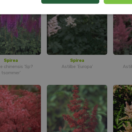
Spirea
Spirea
be chinensis 'Sp?
Astilbe 'Europa'
Asti
tsommer'