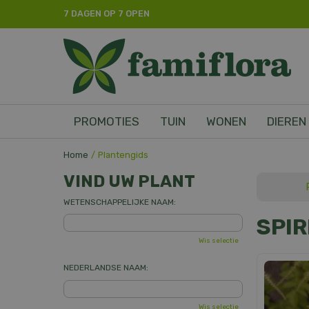
Ga
7 DAGEN OP 7 OPEN
naar
content
PROMOTIES
TUIN
WONEN
DIEREN
Home
Plantengids
VIND UW PLANT
WETENSCHAPPELIJKE NAAM:
SPI
Wis selectie
NEDERLANDSE NAAM:
Wis selectie