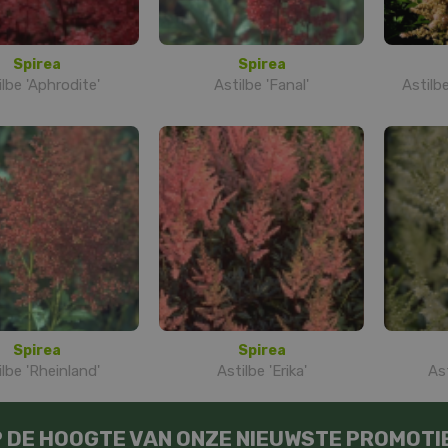
Spirea
Spirea
ilbe 'Aphrodite'
Astilbe 'Fanal'
Astilb
Spirea
Spirea
ilbe 'Rheinland'
Astilbe 'Erika'
As
OP DE HOOGTE VAN ONZE NIEUWSTE PROMOTI