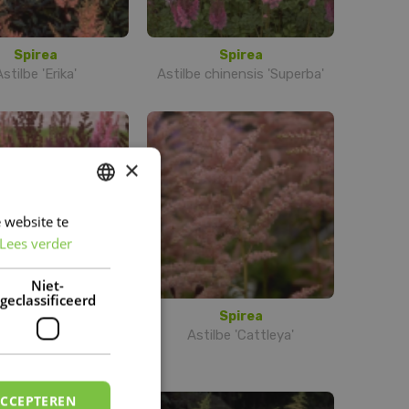
Spirea
Spirea
stilbe 'Erika'
Astilbe chinensis 'Superba'
×
 website te
DUTCH
Lees verder
FRENCH
DUTCH
Niet-
geclassificeerd
Spirea
Spirea
tilbe chinensis
Astilbe 'Cattleya'
'Purpurkerze'
ACCEPTEREN