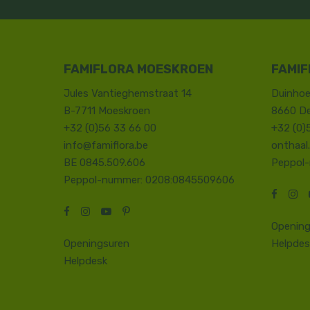
FAMIFLORA MOESKROEN
FAMIF
Jules Vantieghemstraat 14
Duinhoe
B-7711 Moeskroen
8660 D
+32 (0)56 33 66 00
+32 (0)
info@famiflora.be
onthaal
BE 0845.509.606
Peppol
Peppol-nummer: 0208:0845509606
Opening
Openingsuren
Helpdes
Helpdesk