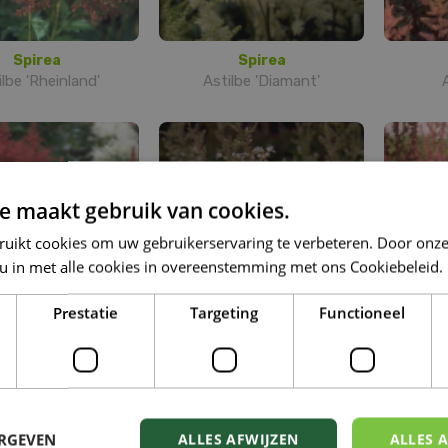
Spirea
Spirea
ilbe 'Rheinland'
Astilbe 'Diamant'
A
e maakt gebruik van cookies.
ruikt cookies om uw gebruikerservaring te verbeteren. Door onze
 u in met alle cookies in overeenstemming met ons Cookiebeleid.
Prestatie
Targeting
Functioneel
Spirea
Spirea
be 'Red Sentinel'
Astilbe glaberrima var.
As
saxatilis
ERGEVEN
ALLES AFWIJZEN
ALLES 