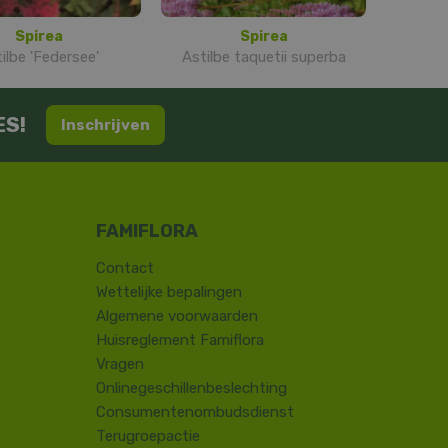
Spirea
Spirea
ilbe 'Federsee'
Astilbe taquetii superba
ES!
Inschrijven
Contact
​Wettelijke bepalingen
Algemene voorwaarden
Huisreglement Famiflora
Vragen
Onlinegeschillenbeslechting
Consumentenombudsdienst
Terugroepactie