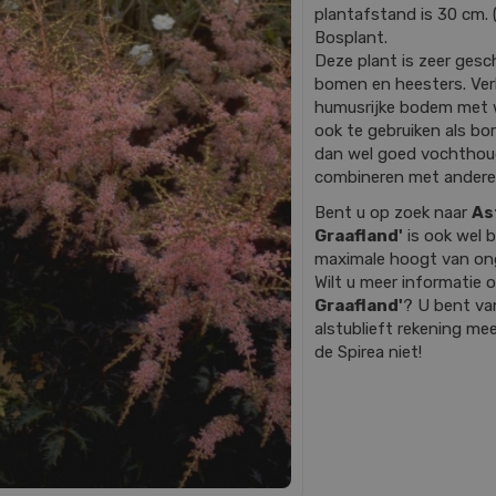
plantafstand is 30 cm. (
Bosplant.
Deze plant is zeer gesc
bomen en heesters. Ver
humusrijke bodem met w
ook te gebruiken als bo
dan wel goed vochthoude
combineren met andere
Bent u op zoek naar
As
Graafland'
is ook wel 
maximale hoogt van on
Wilt u meer informatie
Graafland'
? U bent va
alstublieft rekening mee
de Spirea niet!