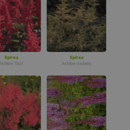
Spirea
Spirea
Astilbe 'Glut'
Astilbe rivularis