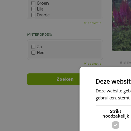
Groen
Lila
Oranje
Paars
Wis selectie
Rood
Roze
WINTERGROEN:
Wit
Zwart
Ja
Nee
Astil
Wis selectie
Deze websit
Deze website geb
gebruiken, stemt
Strikt
noodzakelijk