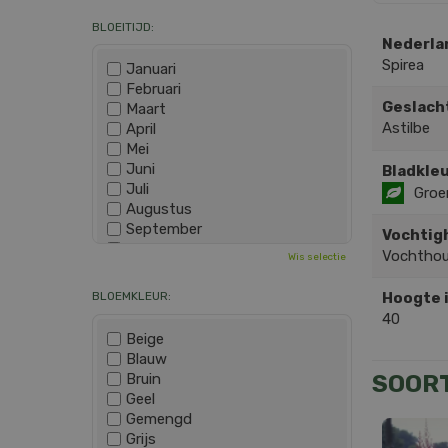
BLOEITIJD:
Nederla
Spirea
Januari
Februari
Geslach
Maart
Astilbe
April
Mei
Juni
Bladkleu
Juli
Groe
Augustus
September
Vochtig
Oktober
Vochtho
Wis selectie
November
December
BLOEMKLEUR:
Hoogte 
40
Beige
Blauw
Bruin
SOOR
Geel
Gemengd
Grijs