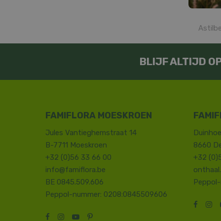
Astilb
BLIJF ALTIJD 
FAMIFLORA MOESKROEN
FAMIF
Jules Vantieghemstraat 14
Duinhoe
B-7711 Moeskroen
8660 D
+32 (0)56 33 66 00
+32 (0)
info@famiflora.be
onthaal
BE 0845.509.606
Peppol
Peppol-nummer: 0208:0845509606