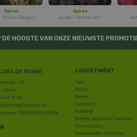
Spirea
Spirea
e 'Bronce Elegans'
Astilbe 'Gertrud Brix'
Ast
OP DE HOOGTE VAN ONZE NIEUWSTE PROMOTI
LORA DE PANNE
Tuin
kstraat 143
Wonen
e Panne
Dieren
58 41 10 08
Famiresto
.depanne@famiflora.be
Foodhall
-nummer: 0208:0845509606
Mobiele applicatie Famiflora
Privacy policy
Voorwaarden Famiflora