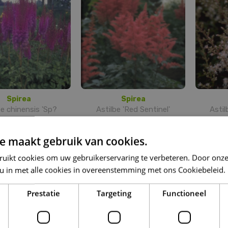
Spirea
Spirea
be chinensis 'Sp?
Astilbe 'Red Sentinel'
Astil
tsommer'
e maakt gebruik van cookies.
ruikt cookies om uw gebruikerservaring te verbeteren. Door onze
 u in met alle cookies in overeenstemming met ons Cookiebeleid.
Prestatie
Targeting
Functioneel