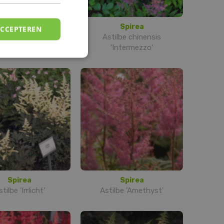
Spirea
Spirea
ACCEPTEREN
tilbe 'Europa'
Astilbe chinensis
'Intermezzo'
Spirea
Spirea
tilbe 'Irrlicht'
Astilbe 'Amethyst'