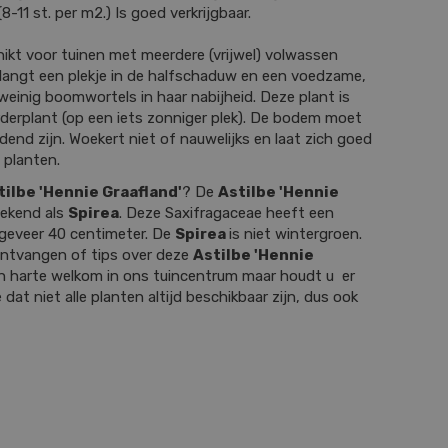
8-11 st. per m2.) Is goed verkrijgbaar.
hikt voor tuinen met meerdere (vrijwel) volwassen
langt een plekje in de halfschaduw en een voedzame,
einig boomwortels in haar nabijheid. Deze plant is
rderplant (op een iets zonniger plek). De bodem moet
nd zijn. Woekert niet of nauwelijks en laat zich goed
 planten.
tilbe 'Hennie Graafland'
? De
Astilbe 'Hennie
bekend als
Spirea
. Deze Saxifragaceae heeft een
geveer 40 centimeter. De
Spirea
is niet wintergroen.
 ontvangen of tips over deze
Astilbe 'Hennie
n harte welkom in ons tuincentrum maar houdt u er
 dat niet alle planten altijd beschikbaar zijn, dus ook