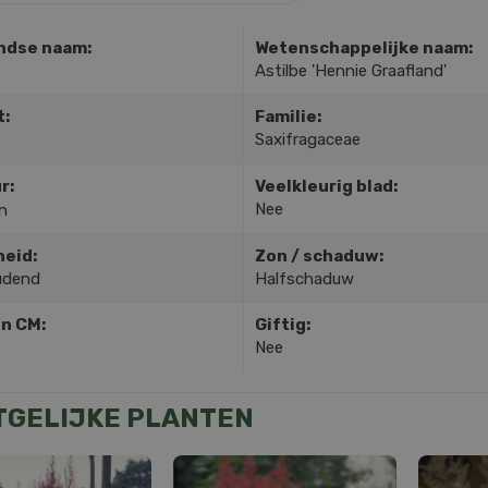
ndse naam:
Wetenschappelijke naam:
Astilbe 'Hennie Graafland'
t:
Familie:
Saxifragaceae
r:
Veelkleurig blad:
Nee
n
heid:
Zon / schaduw:
udend
Halfschaduw
in CM:
Giftig:
Nee
TGELIJKE PLANTEN