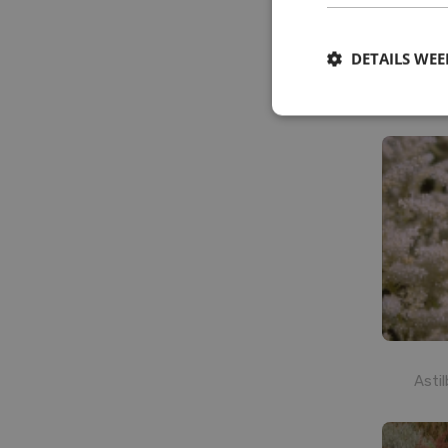
DETAILS WE
Ast
Asti