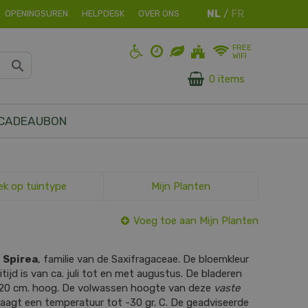
OPENINGSUREN
HELPDESK
OVER ONS
FREE
WIFI
0 items
CADEAUBON
ek op tuintype
Mijn Planten
Voeg toe aan Mijn Planten
s
Spirea
, familie van de Saxifragaceae. De bloemkleur
itijd is van ca. juli tot en met augustus. De bladeren
 20 cm. hoog. De volwassen hoogte van deze
vaste
raagt een temperatuur tot -30 gr. C. De geadviseerde