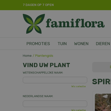
Ga
7 DAGEN OP 7 OPEN
naar
content
PROMOTIES
TUIN
WONEN
DIEREN
Home
Plantengids
VIND UW PLANT
WETENSCHAPPELIJKE NAAM:
SPI
Wis selectie
NEDERLANDSE NAAM:
Wis selectie