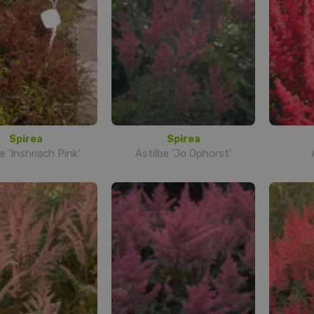
Spirea
Spirea
e 'Inshriach Pink'
Astilbe 'Jo Ophorst'