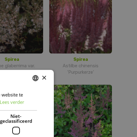
Spirea
Spirea
be glaberrima var.
Astilbe chinensis
saxatilis
'Purpurkerze'
×
 website te
DUTCH
Lees verder
FRENCH
DUTCH
Niet-
geclassificeerd