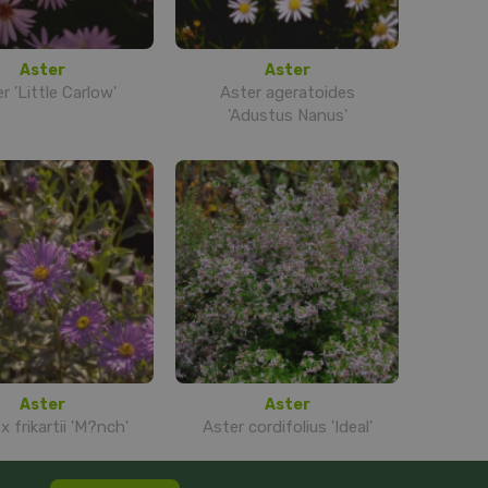
Aster
Aster
r 'Little Carlow'
Aster ageratoides
'Adustus Nanus'
Aster
Aster
x frikartii 'M?nch'
Aster cordifolius 'Ideal'