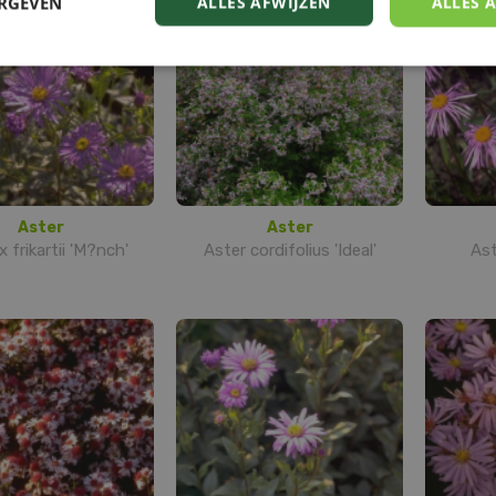
ERGEVEN
ALLES AFWIJZEN
ALLES 
Aster
Aster
x frikartii 'M?nch'
Aster cordifolius 'Ideal'
Ast