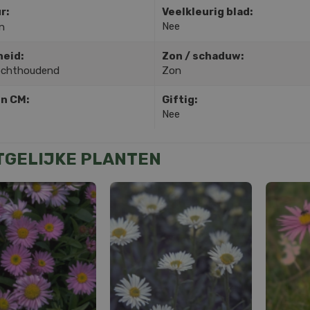
r:
Veelkleurig blad:
Nee
n
heid:
Zon / schaduw:
ochthoudend
Zon
in CM:
Giftig:
Nee
TGELIJKE PLANTEN