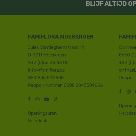
BLIJF ALTIJD 
FAMIFLORA MOESKROEN
FAMIF
Jules Vantieghemstraat 14
Duinhoe
B-7711 Moeskroen
8660 D
+32 (0)56 33 66 00
+32 (0)
info@famiflora.be
onthaal
BE 0845.509.606
Peppol
Peppol-nummer: 0208:0845509606
Opening
Openingsuren
Helpdes
Helpdesk