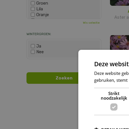
Groen
Lila
Oranje
Aster a
Paars
Wis selectie
Rood
Roze
WINTERGROEN:
Wit
Zwart
Ja
Nee
Deze websit
Wis selectie
Deze website geb
gebruiken, stemt
Strikt
noodzakelijk
Aste