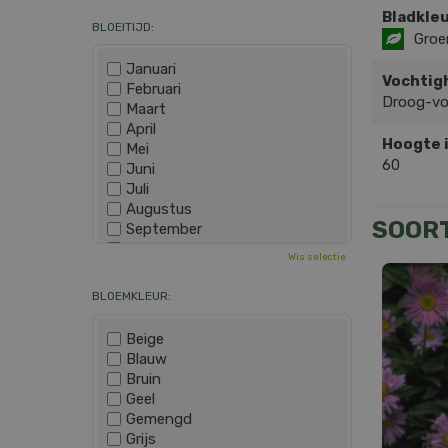
Bladkleu
BLOEITIJD:
Groe
Januari
Vochtig
Februari
Droog-v
Maart
April
Hoogte 
Mei
60
Juni
Juli
Augustus
SOOR
September
Oktober
Wis selectie
November
December
BLOEMKLEUR:
Beige
Blauw
Bruin
Geel
Gemengd
Grijs