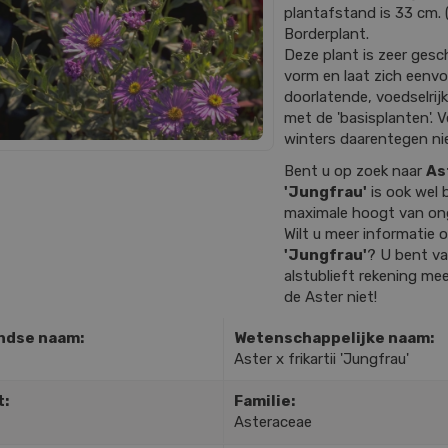
plantafstand is 33 cm. (
Borderplant.
Deze plant is zeer gesch
vorm en laat zich eenv
doorlatende, voedselrij
met de 'basisplanten'. 
winters daarentegen ni
Bent u op zoek naar
As
'Jungfrau'
is ook wel 
maximale hoogt van on
Wilt u meer informatie
'Jungfrau'
? U bent va
alstublieft rekening mee
de Aster niet!
ndse naam:
Wetenschappelijke naam:
Aster x frikartii 'Jungfrau'
t:
Familie:
Asteraceae