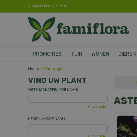
Ga
7 DAGEN OP 7 OPEN
naar
content
PROMOTIES
TUIN
WONEN
DIEREN
Home
Plantengids
VIND UW PLANT
WETENSCHAPPELIJKE NAAM:
AST
Wis selectie
NEDERLANDSE NAAM:
Wis selectie