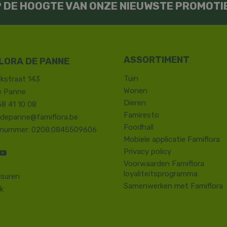
OP DE HOOGTE VAN ONZE NIEUWSTE PROMOTI
LORA DE PANNE
Tuin
kstraat 143
Wonen
e Panne
Dieren
58 41 10 08
Famiresto
.depanne@famiflora.be
Foodhall
-nummer: 0208:0845509606
Mobiele applicatie Famiflora
Privacy policy
Voorwaarden Famiflora
loyaliteitsprogramma
suren
Samenwerken met Famiflora
k