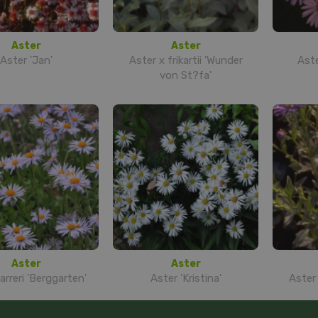
Aster
Aster
Aster 'Jan'
Aster x frikartii 'Wunder
Aste
von St?fa'
Aster
Aster
arreri 'Berggarten'
Aster 'Kristina'
Aster 