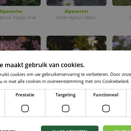
Alpenaster
Alpenaster
lpinus 'Happy End'
Aster alpinus 'Albus'
e maakt gebruik van cookies.
ruikt cookies om uw gebruikerservaring te verbeteren. Door onze
 u in met alle cookies in overeenstemming met ons Cookiebeleid.
Prestatie
Targeting
Functioneel
Aster
Aster
r 'Little Carlow'
Aster ageratoides
Aster f
'Adustus Nanus'