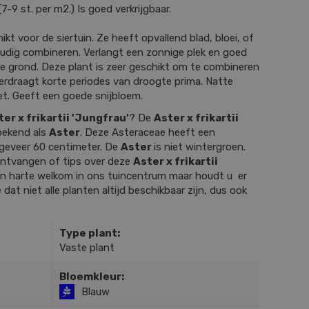
7-9 st. per m2.) Is goed verkrijgbaar.
ikt voor de siertuin. Ze heeft opvallend blad, bloei, of
oudig combineren. Verlangt een zonnige plek en goed
ke grond. Deze plant is zeer geschikt om te combineren
Verdraagt korte periodes van droogte prima. Natte
et. Geeft een goede snijbloem.
ter x frikartii 'Jungfrau'
? De
Aster x frikartii
bekend als
Aster
. Deze Asteraceae heeft een
geveer 60 centimeter. De
Aster
is niet wintergroen.
 ontvangen of tips over deze
Aster x frikartii
n harte welkom in ons tuincentrum maar houdt u er
 dat niet alle planten altijd beschikbaar zijn, dus ook
Type plant:
Vaste plant
Bloemkleur:
Blauw