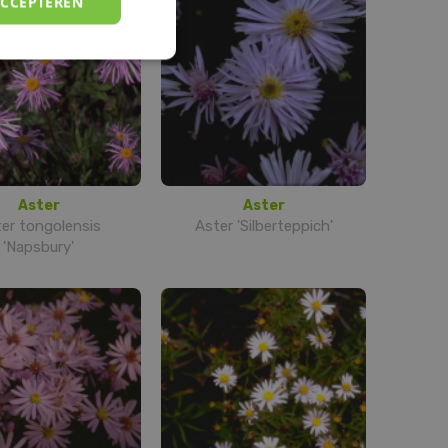
ACCEPTEREN
Aster
Aster
er tongolensis
Aster 'Silberteppich'
'Napsbury'