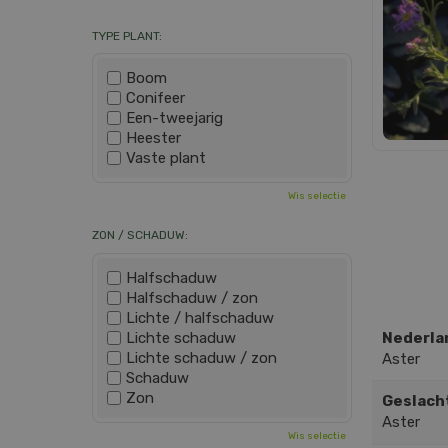
TYPE PLANT:
Boom
Conifeer
Een-tweejarig
Heester
Vaste plant
Wis selectie
ZON / SCHADUW:
Halfschaduw
Halfschaduw / zon
Lichte / halfschaduw
Lichte schaduw
Nederla
Lichte schaduw / zon
Aster
Schaduw
Zon
Geslach
Aster
Wis selectie