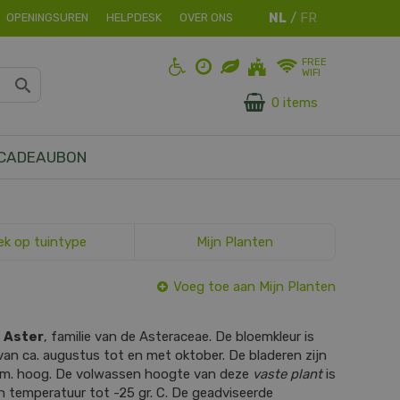
OPENINGSUREN
HELPDESK
OVER ONS
FREE
WIFI
0 items
CADEAUBON
ek op tuintype
Mijn Planten
Voeg toe aan Mijn Planten
s
Aster
, familie van de Asteraceae. De bloemkleur is
 van ca. augustus tot en met oktober. De bladeren zijn
cm. hoog. De volwassen hoogte van deze
vaste plant
is
n temperatuur tot -25 gr. C. De geadviseerde