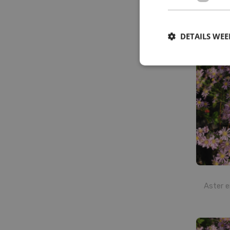
A
DETAILS WE
Aster e