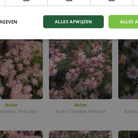
Aster
Aster
ster 'Apollo'
Aster ageratoides 'Ashvi'
Aste
ERGEVEN
ALLES AFWIJZEN
ALLES 
Aster
Aster
ricoides 'Pink Star'
Aster 'Coombe Fishacre'
Aster 