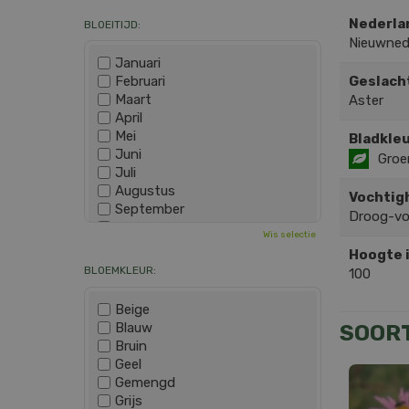
Nederla
BLOEITIJD:
Nieuwned
Januari
Februari
Geslach
Maart
Aster
April
Mei
Bladkleu
Juni
Groe
Juli
Augustus
Vochtig
September
Droog-v
Oktober
Wis selectie
November
Hoogte 
December
BLOEMKLEUR:
100
Beige
Blauw
SOOR
Bruin
Geel
Gemengd
Grijs