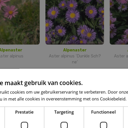
Alpenaster
Alpenaster
ster alpinus
Aster alpinus 'Dunkle Sch?
Aster a
ne'
e maakt gebruik van cookies.
ruikt cookies om uw gebruikerservaring te verbeteren. Door onze
 u in met alle cookies in overeenstemming met ons Cookiebeleid.
Prestatie
Targeting
Functioneel