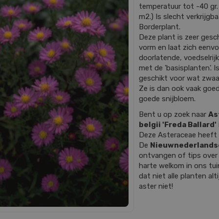
temperatuur tot -40 gr.
m2.) Is slecht verkrijgba
Borderplant.
Deze plant is zeer gesch
vorm en laat zich eenv
doorlatende, voedselrij
met de 'basisplanten'. 
geschikt voor wat zwaa
Ze is dan ook vaak goe
goede snijbloem.
Bent u op zoek naar
As
belgii 'Freda Ballard'
Deze Asteraceae heeft 
De
Nieuwnederlands
ontvangen of tips ove
harte welkom in ons tu
dat niet alle planten al
aster niet!