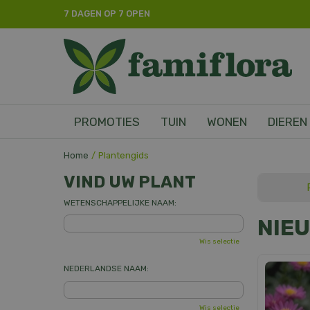
Ga
7 DAGEN OP 7 OPEN
naar
content
PROMOTIES
TUIN
WONEN
DIEREN
Home
Plantengids
VIND UW PLANT
WETENSCHAPPELIJKE NAAM:
NIE
Wis selectie
NEDERLANDSE NAAM:
Wis selectie