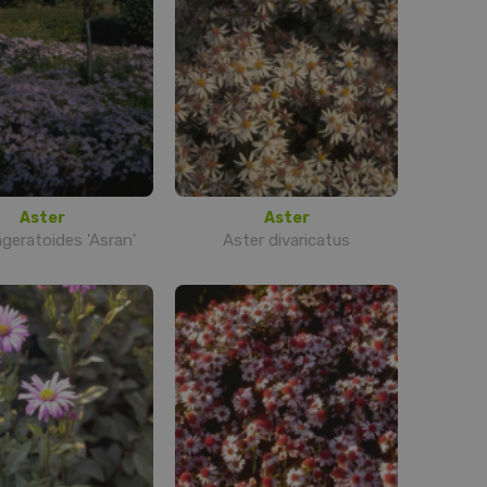
Aster
Aster
ageratoides 'Asran'
Aster divaricatus