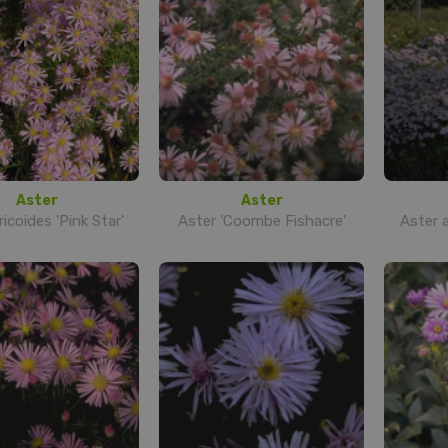
Aster
Aster
ricoides 'Pink Star'
Aster 'Coombe Fishacre'
Aster 