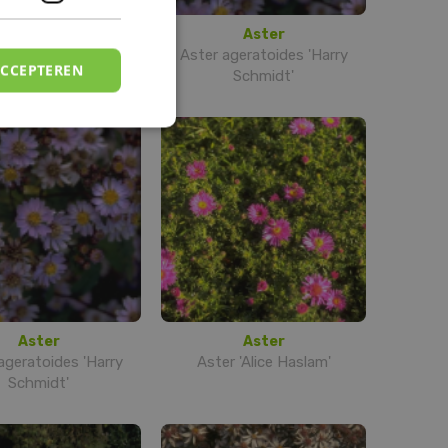
Aster
Aster
r 'Alice Haslam'
Aster ageratoides 'Harry
ACCEPTEREN
Schmidt'
Aster
Aster
ageratoides 'Harry
Aster 'Alice Haslam'
Schmidt'