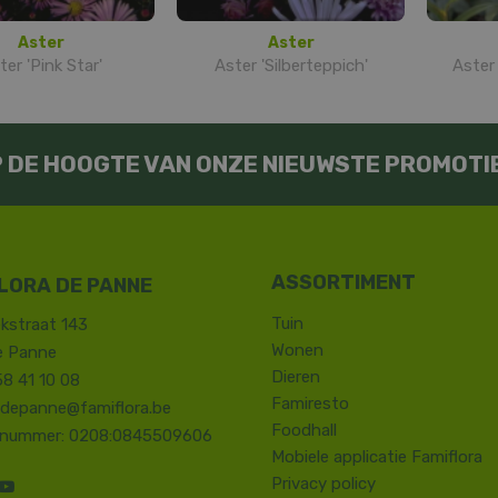
Aster
Aster
ter 'Pink Star'
Aster 'Silberteppich'
Aster 
OP DE HOOGTE VAN ONZE NIEUWSTE PROMOTI
LORA DE PANNE
Tuin
kstraat 143
Wonen
e Panne
Dieren
58 41 10 08
Famiresto
.depanne@famiflora.be
Foodhall
-nummer: 0208:0845509606
Mobiele applicatie Famiflora
Privacy policy