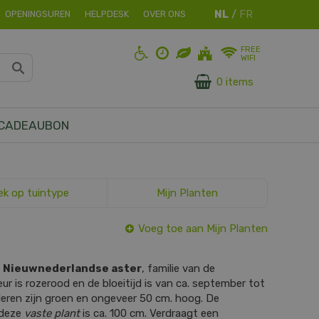
OPENINGSUREN
HELPDESK
OVER ONS
FREE
WIFI
0 items
CADEAUBON
ek op tuintype
Mijn Planten
Voeg toe aan Mijn Planten
s
Nieuwnederlandse aster
, familie van de
ur is rozerood en de bloeitijd is van ca. september tot
deren zijn groen en ongeveer 50 cm. hoog. De
 deze
vaste plant
is ca. 100 cm. Verdraagt een