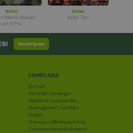
Aster
Aster
x frikartii 'Wunder
Aster 'Jan'
von St?fa'
ES!
Inschrijven
Contact
​Wettelijke bepalingen
Algemene voorwaarden
Huisreglement Famiflora
Vragen
Onlinegeschillenbeslechting
Consumentenombudsdienst