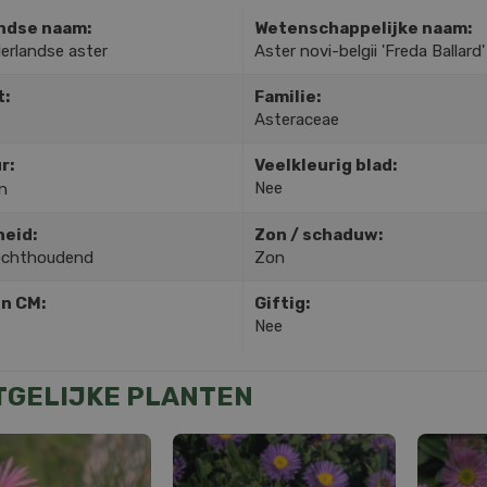
ndse naam:
Wetenschappelijke naam:
erlandse aster
Aster novi-belgii 'Freda Ballard'
t:
Familie:
Asteraceae
r:
Veelkleurig blad:
Nee
n
heid:
Zon / schaduw:
ochthoudend
Zon
in CM:
Giftig:
Nee
TGELIJKE PLANTEN