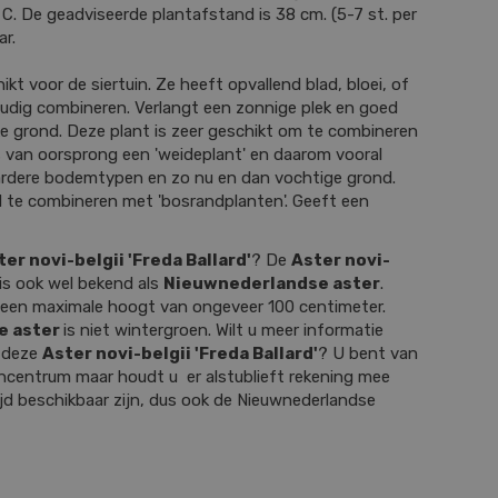
 C. De geadviseerde plantafstand is 38 cm. (5-7 st. per
ar.
ikt voor de siertuin. Ze heeft opvallend blad, bloei, of
oudig combineren. Verlangt een zonnige plek en goed
ke grond. Deze plant is zeer geschikt om te combineren
Is van oorsprong een 'weideplant' en daarom vooral
rdere bodemtypen en zo nu en dan vochtige grond.
d te combineren met 'bosrandplanten'. Geeft een
ter novi-belgii 'Freda Ballard'
? De
Aster novi-
is ook wel bekend als
Nieuwnederlandse aster
.
een maximale hoogt van ongeveer 100 centimeter.
e aster
is niet wintergroen. Wilt u meer informatie
r deze
Aster novi-belgii 'Freda Ballard'
? U bent van
incentrum maar houdt u er alstublieft rekening mee
tijd beschikbaar zijn, dus ook de Nieuwnederlandse