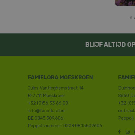
As
BLIJF ALTIJD 
FAMIFLORA MOESKROEN
FAMIF
Jules Vantieghemstraat 14
Duinhoe
B-7711 Moeskroen
8660 D
+32 (0)56 33 66 00
+32 (0)
info@famiflora.be
onthaal
BE 0845.509.606
Peppol
Peppol-nummer: 0208:0845509606