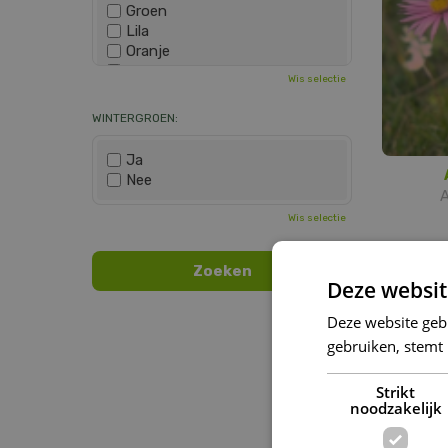
Groen
Lila
Oranje
Paars
Wis selectie
Rood
Roze
WINTERGROEN:
Wit
Zwart
Ja
Nee
A
Wis selectie
Deze websit
Deze website geb
gebruiken, stemt
Strikt
noodzakelijk