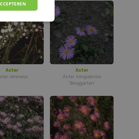
ACCEPTEREN
Aster
Aster
ster vimineus
Aster tongolensis
'Berggarten'