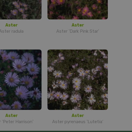
Aster
Aster
Aster radula
Aster 'Dark Pink Star'
Aster
Aster
 'Peter Harrison'
Aster pyrenaeus 'Lutetia'