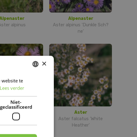
Alpenaster
Alpenaster
Aster alpinus
Aster alpinus 'Dunkle Sch?
ne'
×
 website te
DUTCH
Lees verder
FRENCH
DUTCH
Niet-
geclassificeerd
Aster
Aster
ster 'Audrey'
Aster falcatus 'White
Heather'