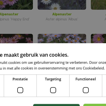
Alpenaster
Alpenaster
lpinus 'Happy End'
Aster alpinus 'Albus'
e maakt gebruik van cookies.
ruikt cookies om uw gebruikerservaring te verbeteren. Door onze
 u in met alle cookies in overeenstemming met ons Cookiebeleid.
Prestatie
Targeting
Functioneel
Aster
Aster
r 'Little Carlow'
Aster farreri 'Berggarten'
A