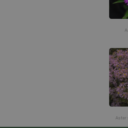
A
Aster 