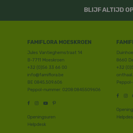
BLIJF ALTIJD 
FAMIFLORA MOESKROEN
FAMIF
Jules Vantieghemstraat 14
Duinhoe
B-7711 Moeskroen
8660 D
+32 (0)56 33 66 00
+32 (0)
info@famiflora.be
onthaal
BE 0845.509.606
Peppol
Peppol-nummer: 0208:0845509606
Opening
Openingsuren
Helpdes
Helpdesk