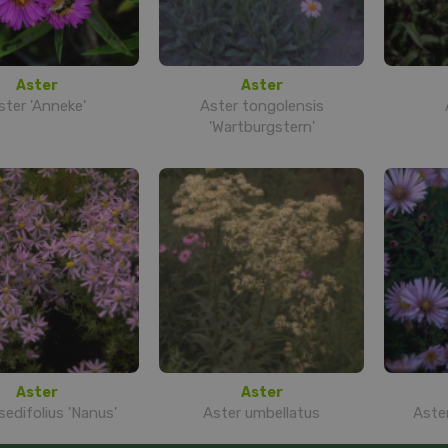
Aster
Aster
ster 'Anneke'
Aster tongolensis
'Wartburgstern'
Aster
Aster
sedifolius 'Nanus'
Aster umbellatus
Aster