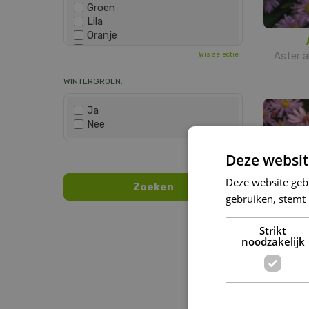
Groen
Lila
Oranje
Paars
Aster a
Wis selectie
Rood
Roze
WINTERGROEN:
Wit
Zwart
Ja
Nee
Wis selectie
Deze websit
Deze website geb
gebruiken, stemt
Strikt
noodzakelijk
Aste