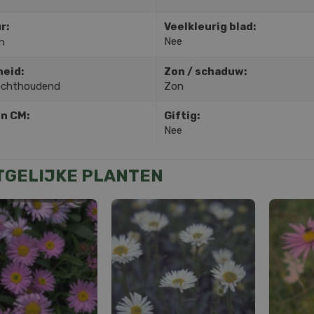
r:
Veelkleurig blad:
Nee
n
heid:
Zon / schaduw:
ochthoudend
Zon
in CM:
Giftig:
Nee
TGELIJKE PLANTEN