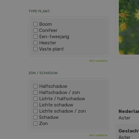
TYPE PLANT:
Boom
Conifeer
Een-tweejarig
Heester
Vaste plant
Wis selectie
ZON / SCHADUW:
Halfschaduw
Halfschaduw / zon
Lichte / halfschaduw
Lichte schaduw
Lichte schaduw / zon
Nederla
Schaduw
Aster
Zon
Geslach
Wis selectie
Aster