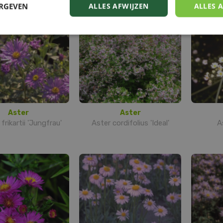
ERGEVEN
ALLES AFWIJZEN
ALLES 
Aster
Aster
frikartii 'Jungfrau'
Aster cordifolius 'Ideal'
A