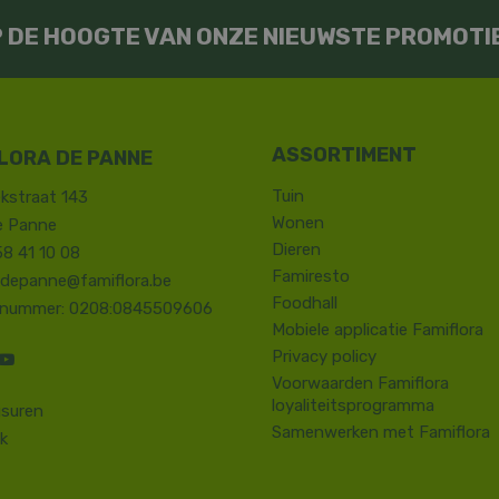
OP DE HOOGTE VAN ONZE NIEUWSTE PROMOTI
LORA DE PANNE
Tuin
kstraat 143
Wonen
e Panne
Dieren
58 41 10 08
Famiresto
.depanne@famiflora.be
Foodhall
-nummer: 0208:0845509606
Mobiele applicatie Famiflora
Privacy policy
Voorwaarden Famiflora
loyaliteitsprogramma
suren
Samenwerken met Famiflora
k