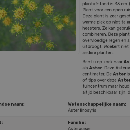
plantafstand is 33 cm. (
Plant voor een open rui
Deze plant is zeer gesch
warme plek op niet te
heesters. Ze kan gebrui
combineren. Deze plant
overvloedige regen en 
uitdroogt. Woekert niet
andere planten.
Bent u op zoek naar
As
als
Aster
. Deze Aster
centimeter. De
Aster
i
of tips over deze
Aster
tuincentrum maar houdt 
altijd beschikbaar zijn, 
ndse naam:
Wetenschappelijke naam:
Aster linosyris
t:
Familie:
Asteraceae