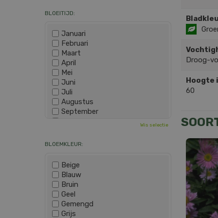
BLOEITIJD:
Bladkleu
Groe
Januari
Februari
Vochtig
Maart
Droog-v
April
Mei
Hoogte 
Juni
60
Juli
Augustus
September
SOOR
Oktober
Wis selectie
November
December
BLOEMKLEUR:
Beige
Blauw
Bruin
Geel
Gemengd
Grijs