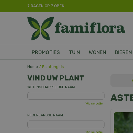
Ga
7 DAGEN OP 7 OPEN
naar
content
PROMOTIES
TUIN
WONEN
DIEREN
Home
Plantengids
VIND UW PLANT
WETENSCHAPPELIJKE NAAM:
AST
Wis selectie
NEDERLANDSE NAAM:
Wis selectie