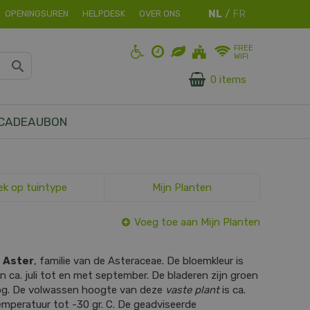
OPENINGSUREN
HELPDESK
OVER ONS
FREE
WIFI
0 items
CADEAUBON
ek op tuintype
Mijn Planten
Voeg toe aan Mijn Planten
s
Aster
, familie van de Asteraceae. De bloemkleur is
van ca. juli tot en met september. De bladeren zijn groen
og. De volwassen hoogte van deze
vaste plant
is ca.
mperatuur tot -30 gr. C. De geadviseerde