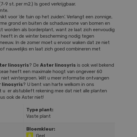
7-9 st. per m2.) Is goed verkrijgbaar.
mte.
ikt voor 'de tuin op het zuiden'. Verlangt een zonnige,
 arme grond en buiten de schaduwzone van bomen en
kt worden als borderplant, want ze laat zich eenvoudig
 heeft in de winter bescherming nodig tegen
sneeuw. In de zomer moet u ervoor waken dat ze niet
 of nauwelijks en laat zich goed combineren met
ter linosyris
? De
Aster linosyris
is ook wel bekend
aceae heeft een maximale hoogt van ongeveer 60
s niet wintergroen. Wilt u meer informatie ontvangen
 linosyris
? U bent van harte welkom in ons
u er alstublieft rekening mee dat niet alle planten
dus ook de Aster niet!
Type plant:
Vaste plant
Bloemkleur:
Geel