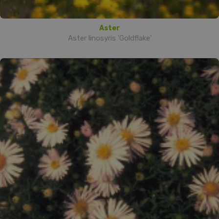
Aster
Aster linosyris 'Goldflake'