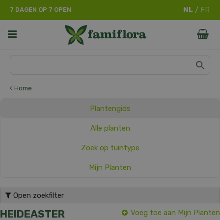
G
7 DAGEN OP 7 OPEN
a
n
a
a
r
c
o
n
Home
t
e
Plantengids
n
t
Alle planten
Zoek op tuintype
Mijn Planten
Open zoekfilter
HEIDEASTER
Voeg toe aan Mijn Planten