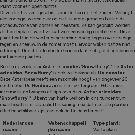
plantafstand is 33 cm. (7-9 st. per m2.) Is slecht verkrijgbaar.
Plant voor een open ruimte.
Deze plant is zeer geschikt voor 'de tuin op het zuiden'. Verlangt
een zonnige, warme plek op niet te arme grond en buiten de
schaduwzone van bomen en heesters. Ze kan gebruikt worden
als borderplant, want ze laat zich eenvoudig combineren. Deze
plant heeft in de winter bescherming nodig tegen overvloedige
regen en sneeuw. In de zomer moet u ervoor waken dat ze niet
uitdroogt. Groeit bodembedekkend en laat zich goed combineren
met andere planten.
Bent u op zoek naar
Aster ericoides 'Snowflurry'
? De
Aster
ericoides 'Snowflurry'
is ook wel bekend als
Heideaster
.
Deze Asteraceae heeft een maximale hoogt van ongeveer 20
centimeter. De
Heideaster
is niet wintergroen. Wilt u meer
informatie ontvangen of tips over deze
Aster ericoides
'Snowflurry'
? U bent van harte welkom in ons tuincentrum
maar houdt u er alstublieft rekening mee dat niet alle planten
altijd beschikbaar zijn, dus ook de Heideaster niet!
Nederlandse
Wetenschappeli
Type plant:
naam:
jke naam:
Vaste plant