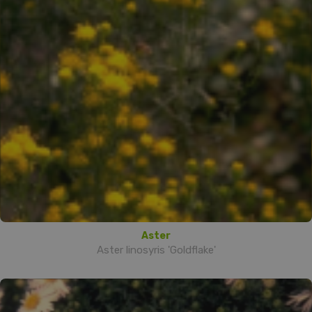
Aster
Aster linosyris 'Goldflake'