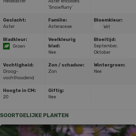
Heideaster
Aster ericoides
'Snowflurry'
Geslacht:
Familie:
Bloemkleur:
Aster
Asteraceae
Wit
Bladkleur:
Veelkleurig
Bloeitijd:
blad:
September,
Groen
Nee
Oktober
Vochtigheid:
Zon / schaduw:
Wintergroen:
Droog-
Zon
Nee
vochthoudend
Hoogte in CM:
Giftig:
20
Nee
SOORTGELIJKE PLANTEN