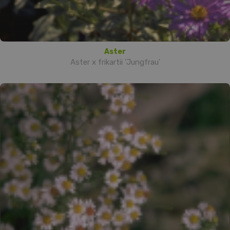
Aster
Aster x frikartii 'Jungfrau'