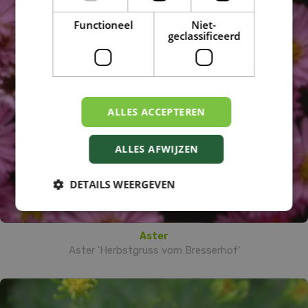
Functioneel
Niet-
geclassificeerd
ALLES ACCEPTEREN
ALLES AFWIJZEN
DETAILS WEERGEVEN
Aster
Aster 'Herbstgruss vom Bresserhof'