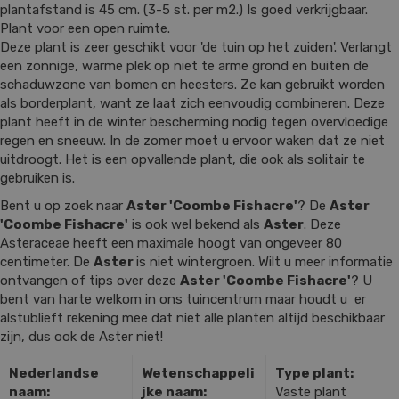
plantafstand is 45 cm. (3-5 st. per m2.) Is goed verkrijgbaar.
Plant voor een open ruimte.
Deze plant is zeer geschikt voor 'de tuin op het zuiden'. Verlangt
een zonnige, warme plek op niet te arme grond en buiten de
schaduwzone van bomen en heesters. Ze kan gebruikt worden
als borderplant, want ze laat zich eenvoudig combineren. Deze
plant heeft in de winter bescherming nodig tegen overvloedige
regen en sneeuw. In de zomer moet u ervoor waken dat ze niet
uitdroogt. Het is een opvallende plant, die ook als solitair te
gebruiken is.
Bent u op zoek naar
Aster 'Coombe Fishacre'
? De
Aster
'Coombe Fishacre'
is ook wel bekend als
Aster
. Deze
Asteraceae heeft een maximale hoogt van ongeveer 80
centimeter. De
Aster
is niet wintergroen. Wilt u meer informatie
ontvangen of tips over deze
Aster 'Coombe Fishacre'
? U
bent van harte welkom in ons tuincentrum maar houdt u er
alstublieft rekening mee dat niet alle planten altijd beschikbaar
zijn, dus ook de Aster niet!
Nederlandse
Wetenschappeli
Type plant:
naam:
jke naam:
Vaste plant