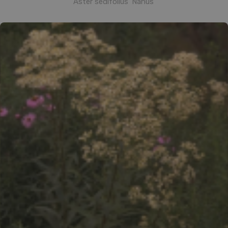
Aster sedifolius 'Nanus'