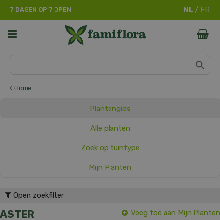
G
7 DAGEN OP 7 OPEN
a
n
a
a
r
c
o
n
Home
t
e
Plantengids
n
t
Alle planten
Zoek op tuintype
Mijn Planten
Open zoekfilter
ASTER
Voeg toe aan Mijn Planten