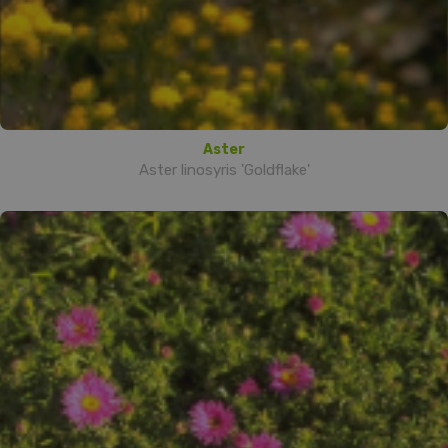
Aster
Aster linosyris 'Goldflake'