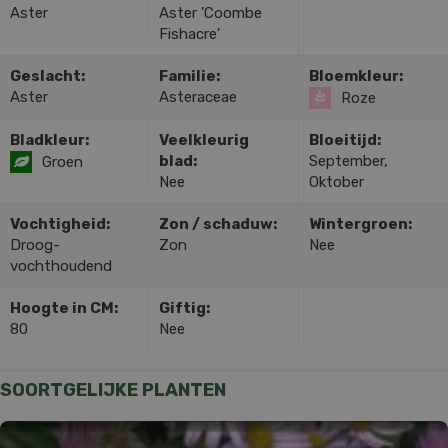
Aster
Aster 'Coombe
Fishacre'
Geslacht:
Familie:
Bloemkleur:
Aster
Asteraceae
Roze
Bladkleur:
Veelkleurig
Bloeitijd:
blad:
September,
Groen
Nee
Oktober
Vochtigheid:
Zon / schaduw:
Wintergroen:
Droog-
Zon
Nee
vochthoudend
Hoogte in CM:
Giftig:
80
Nee
SOORTGELIJKE PLANTEN