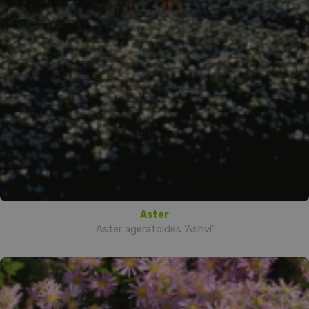
Aster
Aster ageratoides 'Ashvi'