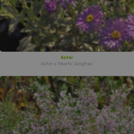
Aster
Aster x frikartii 'Jungfrau'