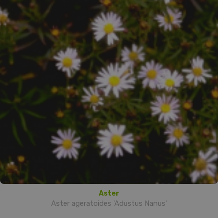
Aster
Aster ageratoides 'Adustus Nanus'