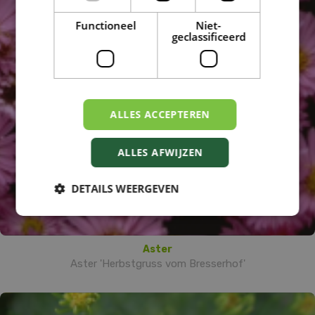
Functioneel
Niet-
geclassificeerd
ALLES ACCEPTEREN
ALLES AFWIJZEN
DETAILS WEERGEVEN
Aster
Aster 'Herbstgruss vom Bresserhof'