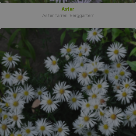
Aster
Aster farreri 'Berggarten'